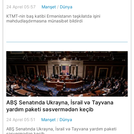
24 Aprel 05:57
Manşet
/
Dünya
KTMT-nin baş katibi Ermənistanın təşkilatda işini
məhdudlaşdırmasına münasibət bildirdi
ABŞ Senatında Ukrayna, İsrail və Tayvana
yardım paketi səsvermədən keçib
24 Aprel 05:51
Manşet
/
Dünya
ABŞ Senatında Ukrayna, İsrail və Tayvana yardım paketi
səsvermədən keçib