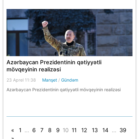
Azərbaycan Prezidentinin qətiyyətli
mövqeyinin realizəsi
23 Aprel 11:38
Manşet
/
Gündəm
Azərbaycan Prezidentinin qətiyyətli mövqeyinin realizəsi
«
1
...
6
7
8
9
10
11
12
13
14
...
39
»