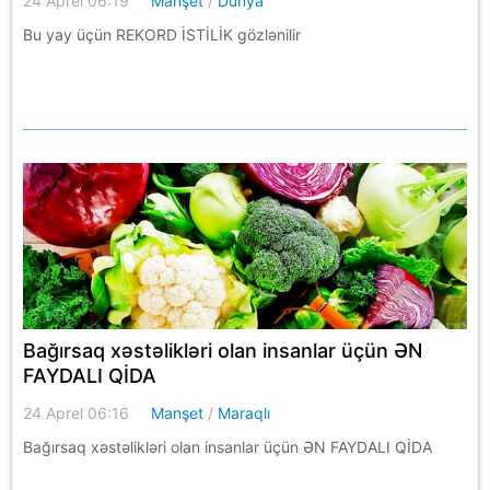
24 Aprel 06:19
Manşet
/
Dünya
Bu yay üçün REKORD İSTİLİK gözlənilir
Bağırsaq xəstəlikləri olan insanlar üçün ƏN
FAYDALI QİDA
24 Aprel 06:16
Manşet
/
Maraqlı
Bağırsaq xəstəlikləri olan insanlar üçün ƏN FAYDALI QİDA