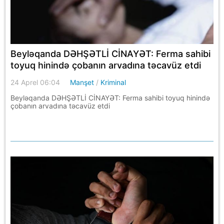
Beyləqanda DƏHŞƏTLİ CİNAYƏT: Ferma sahibi
toyuq hinində çobanın arvadına təcavüz etdi
24 Aprel 06:04
Manşet
/
Kriminal
Beyləqanda DƏHŞƏTLİ CİNAYƏT: Ferma sahibi toyuq hinində
çobanın arvadına təcavüz etdi