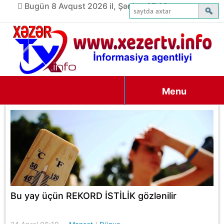
Bugün 8 Avqust 2026 il, Şənbə, 07:03
Menu
Bu yay üçün REKORD İSTİLİK gözlənilir