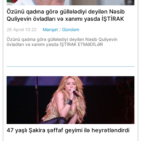
Özünü qadına görə güllələdiyi deyilən Nəsib
Quliyevin övladları və xanımı yasda İŞTİRAK
ETMƏDİLƏR
26 Aprel 10:22
Manşet
/
Gündəm
Özünü qadına görə güllələdiyi deyilən Nəsib Quliyevin
övladları və xanımı yasda İŞTİRAK ETMƏDİLƏR
47 yaşlı Şakira şəffaf geyimi ilə heyrətləndirdi