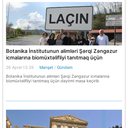
Botanika İnstitutunun alimləri Şərqi Zəngəzur
icmalarına biomüxtəlifliyi tanıtmaq üçün
dəyirmi masa keçirib
26 Aprel 13:39
Manşet
/
Gündəm
Botanika İnstitutunun alimləri Şərqi Zəngəzur icmalarına
biomüxtəlifliyi tanıtmaq üçün dəyirmi masa keçirib