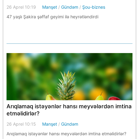
26 Aprel 10:19
Manşet
/
Gündəm
/
Şou-biznes
47 yaşlı Şakira şəffaf geyimi ilə heyrətləndirdi
Arıqlamaq istəyənlər hansı meyvələrdən imtina
etməlidirlər?
26 Aprel 10:15
Manşet
/
Gündəm
Arıqlamaq istəyənlər hansı meyvələrdən imtina etməlidirlər?