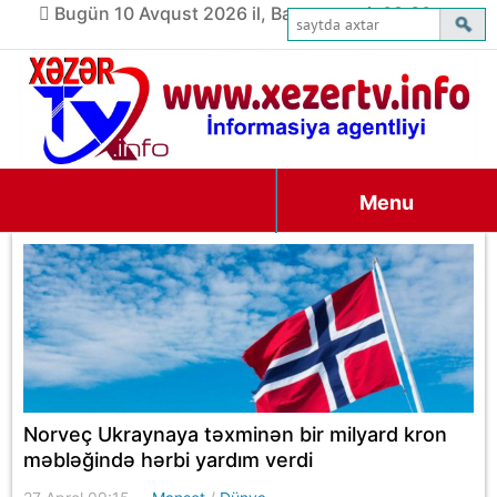
Bugün 10 Avqust 2026 il, Bazar ertəsi, 09:30
Menu
Norveç Ukraynaya təxminən bir milyard kron
məbləğində hərbi yardım verdi