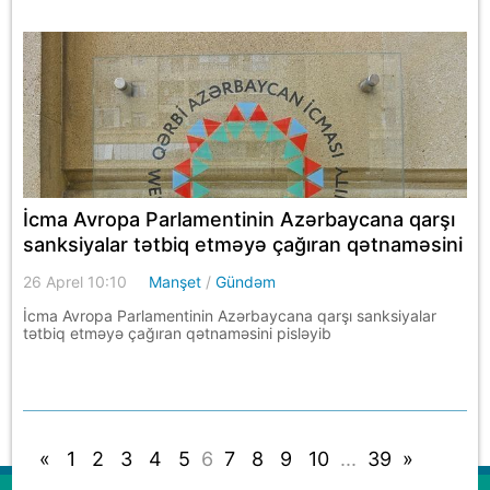
İcma Avropa Parlamentinin Azərbaycana qarşı
sanksiyalar tətbiq etməyə çağıran qətnaməsini
pisləyib
26 Aprel 10:10
Manşet
/
Gündəm
İcma Avropa Parlamentinin Azərbaycana qarşı sanksiyalar
tətbiq etməyə çağıran qətnaməsini pisləyib
«
1
2
3
4
5
6
7
8
9
10
...
39
»