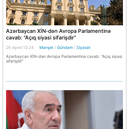
Azərbaycan XİN-dən Avropa Parlamentinə
cavab: “Açıq siyasi sifarişdir”
26 Aprel 10:24
Manşet
/
Gündəm
/
Siyasət
Azərbaycan XİN-dən Avropa Parlamentinə cavab: “Açıq siyasi
sifarişdir”