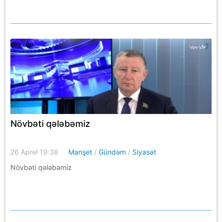
Növbəti qələbəmiz
26 Aprel 19:38
Manşet
/
Gündəm
/
Siyasət
Növbəti qələbəmiz