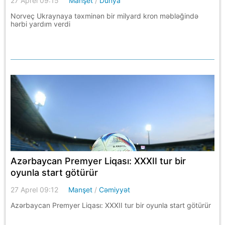
27 Aprel 09:15
Manşet
/
Dünya
Norveç Ukraynaya təxminən bir milyard kron məbləğində
hərbi yardım verdi
Azərbaycan Premyer Liqası: XXXII tur bir
oyunla start götürür
27 Aprel 09:12
Manşet
/
Cəmiyyət
Azərbaycan Premyer Liqası: XXXII tur bir oyunla start götürür