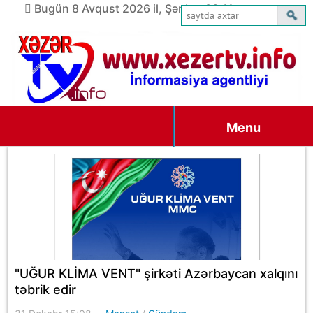
Bugün 8 Avqust 2026 il, Şənbə, 06:11
Menu
"UĞUR KLİMA VENT" şirkəti Azərbaycan xalqını
təbrik edir