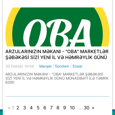
ARZULARINIZIN MƏKANI - "OBA" MARKETLƏR
ŞƏBƏKƏSİ SİZİ YENİ İL VƏ HƏMRƏYLİK GÜNÜ
MÜNASİBƏTİ İLƏ TƏBRİK EDİR!
30 Dekabr 16:06
Manşet
/
Gündəm
/
Sosial
ARZULARINIZIN MƏKANI - "OBA" MARKETLƏR ŞƏBƏKƏSİ
SİZİ YENİ İL VƏ HƏMRƏYLİK GÜNÜ MÜNASİBƏTİ İLƏ TƏBRİK
EDİR!
«
1
2
3
4
5
6
7
8
9
10
...
30
»