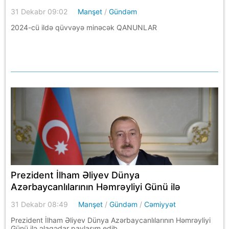
31 Dekabr 09:02
Manşet
/
Gündəm
2024-cü ildə qüvvəyə minəcək QANUNLAR
Prezident İlham Əliyev Dünya
Azərbaycanlılarının Həmrəyliyi Günü ilə
əlaqədar paylaşım edib
31 Dekabr 08:49
Manşet
/
Gündəm
/
Cəmiyyət
Prezident İlham Əliyev Dünya Azərbaycanlılarının Həmrəyliyi
Günü ilə əlaqədar paylaşım edib