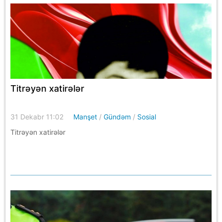
Titrəyən xatirələr
31 Dekabr 11:02
Manşet
/
Gündəm
/
Sosial
Titrəyən xatirələr