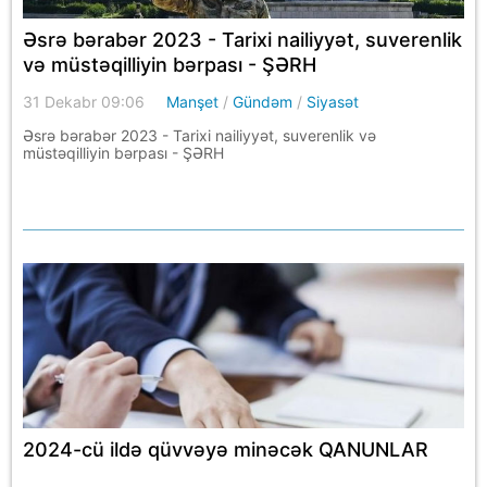
Əsrə bərabər 2023 - Tarixi nailiyyət, suverenlik
və müstəqilliyin bərpası - ŞƏRH
31 Dekabr 09:06
Manşet
/
Gündəm
/
Siyasət
Əsrə bərabər 2023 - Tarixi nailiyyət, suverenlik və
müstəqilliyin bərpası - ŞƏRH
2024-cü ildə qüvvəyə minəcək QANUNLAR