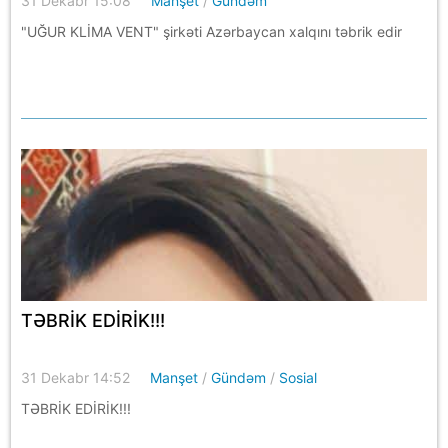
31 Dekabr 15:08
Manşet
/
Gündəm
"UĞUR KLİMA VENT" şirkəti Azərbaycan xalqını təbrik edir
TƏBRİK EDİRİK!!!
31 Dekabr 14:52
Manşet
/
Gündəm
/
Sosial
TƏBRİK EDİRİK!!!