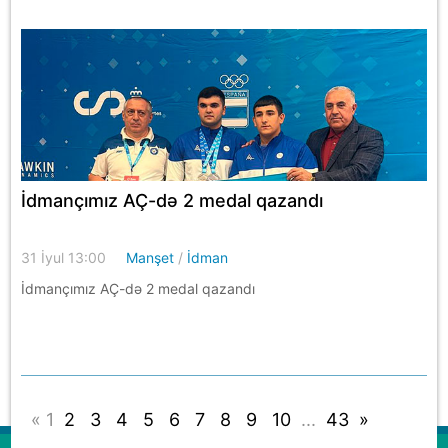
İdmançımız AÇ-də 2 medal qazandı
31 İyul 13:00
Manşet
/
İdman
İdmançımız AÇ-də 2 medal qazandı
«
1
2
3
4
5
6
7
8
9
10
...
43
»