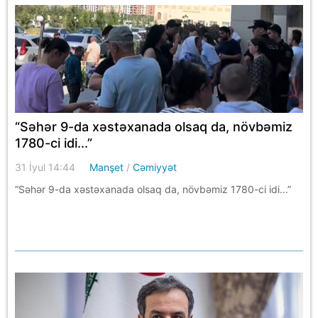
“Səhər 9-da xəstəxanada olsaq da, növbəmiz
1780-ci idi...”
31 İyul 14:44
Manşet
/
Cəmiyyət
“Səhər 9-da xəstəxanada olsaq da, növbəmiz 1780-ci idi...”