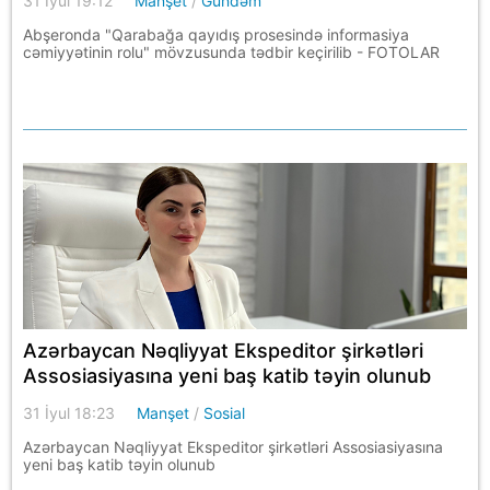
31 İyul 19:12
Manşet
/
Gündəm
Abşeronda "Qarabağa qayıdış prosesində informasiya
cəmiyyətinin rolu" mövzusunda tədbir keçirilib - FOTOLAR
Azərbaycan Nəqliyyat Ekspeditor şirkətləri
Assosiasiyasına yeni baş katib təyin olunub
31 İyul 18:23
Manşet
/
Sosial
Azərbaycan Nəqliyyat Ekspeditor şirkətləri Assosiasiyasına
yeni baş katib təyin olunub