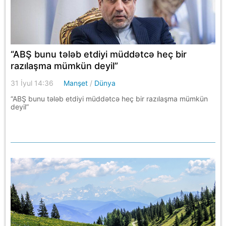
“ABŞ bunu tələb etdiyi müddətcə heç bir
razılaşma mümkün deyil”
31 İyul 14:36
Manşet
/
Dünya
“ABŞ bunu tələb etdiyi müddətcə heç bir razılaşma mümkün
deyil”