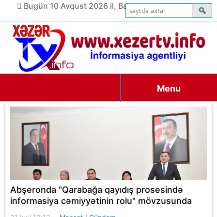
Bugün 10 Avqust 2026 il, Bazar ertəsi, 06:44
Menu
Abşeronda "Qarabağa qayıdış prosesində
informasiya cəmiyyətinin rolu" mövzusunda
tədbir keçirilib - FOTOLAR