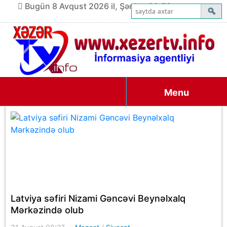
Bugün 8 Avqust 2026 il, Şənbə, 20:58
Menu
Latviya səfiri Nizami Gəncəvi Beynəlxalq
Mərkəzində olub