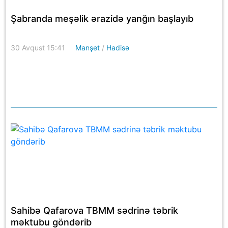
Şabranda meşəlik ərazidə yanğın başlayıb
30 Avqust 15:41
Manşet
/
Hadisə
Sahibə Qafarova TBMM sədrinə təbrik
məktubu göndərib