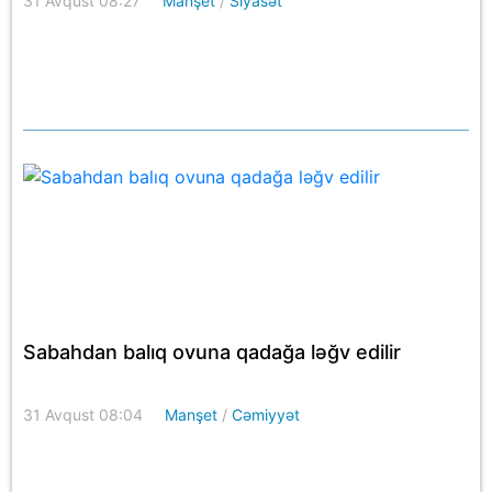
31 Avqust 08:27
Manşet
/
Siyasət
Sabahdan balıq ovuna qadağa ləğv edilir
31 Avqust 08:04
Manşet
/
Cəmiyyət