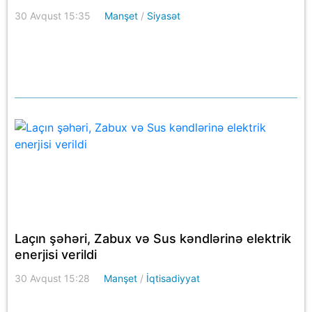
30 Avqust 15:35
Manşet
/
Siyasət
Laçın şəhəri, Zabux və Sus kəndlərinə elektrik
enerjisi verildi
30 Avqust 15:28
Manşet
/
İqtisadiyyat