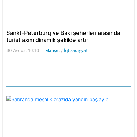
Sankt-Peterburq və Bakı şəhərləri arasında
turist axını dinamik şəkildə artır
30 Avqust 16:16
Manşet
/
İqtisadiyyat