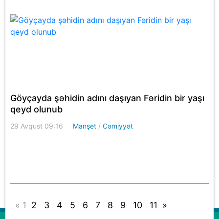
Göyçayda şəhidin adını daşıyan Fəridin bir yaşı
qeyd olunub
29 Avqust 09:16
Manşet
/
Cəmiyyət
«
1
2
3
4
5
6
7
8
9
10
11
»