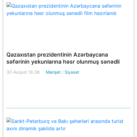
Qazaxıstan prezidentinin Azərbaycana
səfərinin yekunlarına həsr olunmuş sənədli
film hazırlanıb
30 Avqust 16:38
Manşet
/
Siyasət