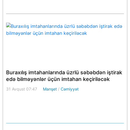
Buraxılış imtahanlarında üzrlü səbəbdən iştirak
edə bilməyənlər üçün imtahan keçiriləcək
31 Avqust 07:47
Manşet
/
Cəmiyyət