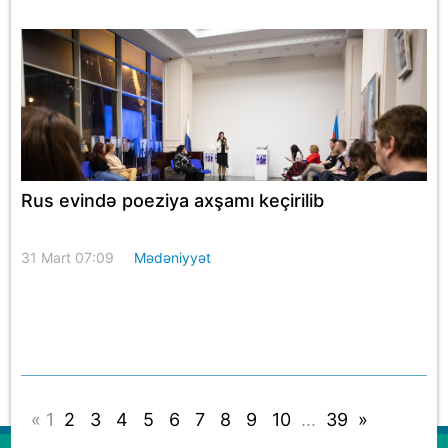
Rus evində poeziya axşamı keçirilib
31 Mart 07:09
Mədəniyyət
«
1
2
3
4
5
6
7
8
9
10
...
39
»