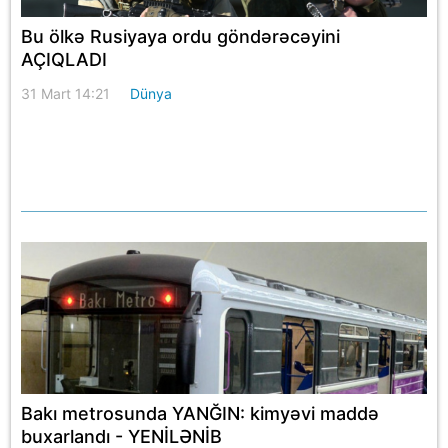
Bu ölkə Rusiyaya ordu göndərəcəyini
AÇIQLADI
31 Mart 14:21
Dünya
Bakı metrosunda YANĞIN: kimyəvi maddə
buxarlandı - YENİLƏNİB