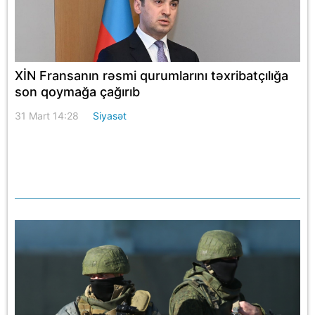
XİN Fransanın rəsmi qurumlarını təxribatçılığa
son qoymağa çağırıb
31 Mart 14:28
Siyasət