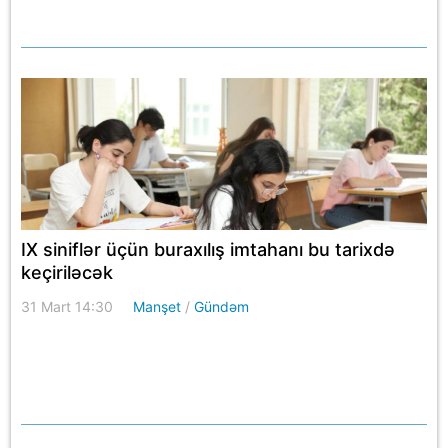
IX siniflər üçün buraxılış imtahanı bu tarixdə
keçiriləcək
31 Mart 14:30
Manşet
/
Gündəm