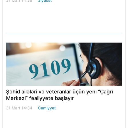
31 Mart 14:36
Siyasət
Şəhid ailələri və veteranlar üçün yeni “Çağrı
Mərkəzi” fəaliyyətə başlayır
31 Mart 14:34
Cəmiyyət