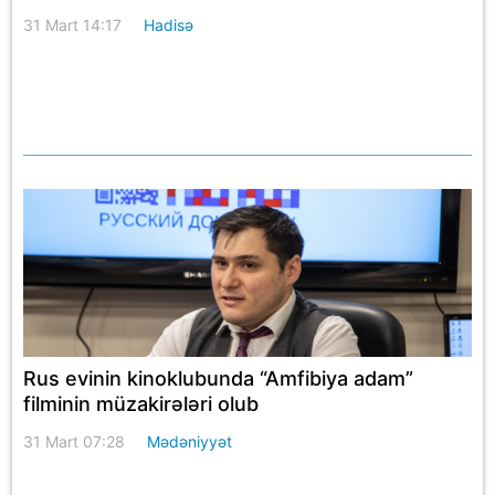
31 Mart 14:17
Hadisə
Rus evinin kinoklubunda “Amfibiya adam”
filminin müzakirələri olub
31 Mart 07:28
Mədəniyyət