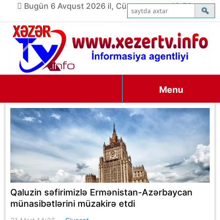
Bugün 6 Avqust 2026 il, Cümə axşamı, 19:59
Menu
Qaluzin səfirimizlə Ermənistan-Azərbaycan
münasibətlərini müzakirə etdi