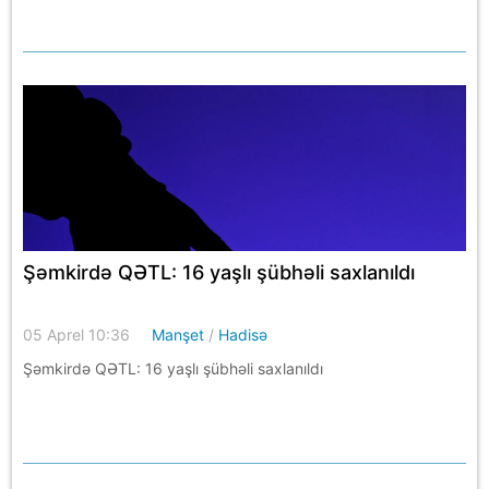
Şəmkirdə QƏTL: 16 yaşlı şübhəli saxlanıldı
05 Aprel 10:36
Manşet
/
Hadisə
Şəmkirdə QƏTL: 16 yaşlı şübhəli saxlanıldı