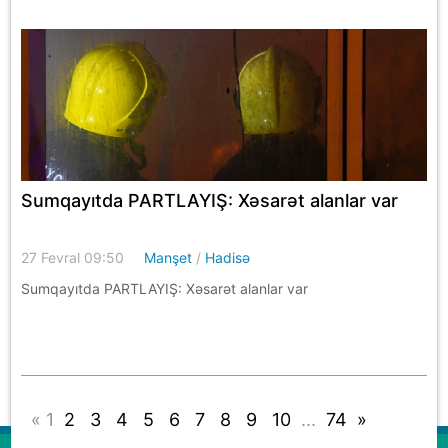
Sumqayıtda PARTLAYIŞ: Xəsarət alanlar var
27 Fevral 09:50
Manşet
/
Hadisə
Sumqayıtda PARTLAYIŞ: Xəsarət alanlar var
«
1
2
3
4
5
6
7
8
9
10
...
74
»