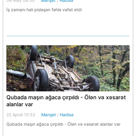
04 May 08:00
Manşet
/
Hadisə
İş zamanı halı pisləşən fəhlə vəfat etdi
Qubada maşın ağaca çırpıldı - Ölən və xəsarət
alanlar var
22 Aprel 10:52
Manşet
/
Hadisə
Qubada maşın ağaca çırpıldı - Ölən və xəsarət alanlar var