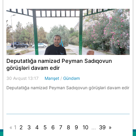
Deputatlığa namizəd Peyman Sadıqovun
görüşləri davam edir
30 Avqust 13:17
Manşet
/
Gündəm
Deputatlığa namizəd Peyman Sadıqovun görüşləri davam edir
«
1
2
3
4
5
6
7
8
9
10
...
39
»