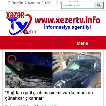
Bugün 7 Avqust 2026 il, Cümə, 01:52
Menu
“Sağdan qəfil çıxıb maşınımı vurdu, məni də
günahkar çıxarırlar”