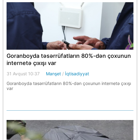
Goranboyda təsərrüfatların 80%-dən çoxunun
internetə çıxışı var
31 Avqust 10:37
Manşet
/
İqtisadiyyat
Goranboyda təsərrüfatların 80%-dən çoxunun internetə çıxışı
var