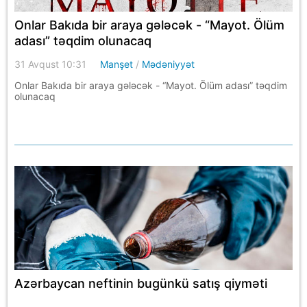
Onlar Bakıda bir araya gələcək - “Mayot. Ölüm
adası” təqdim olunacaq
31 Avqust 10:31
Manşet
/
Mədəniyyət
Onlar Bakıda bir araya gələcək - “Mayot. Ölüm adası” təqdim
olunacaq
Azərbaycan neftinin bugünkü satış qiyməti