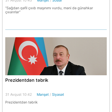
31 Avqust 10:45
Manşet
/
Sosial
“Sağdan qəfil çıxıb maşınımı vurdu, məni də günahkar
çıxarırlar”
Prezidentdən təbrik
31 Avqust 10:42
Manşet
/
Siyasət
Prezidentdən təbrik