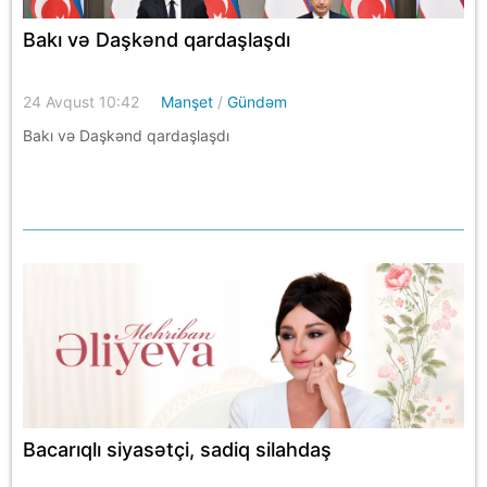
Bakı və Daşkənd qardaşlaşdı
24 Avqust 10:42
Manşet
/
Gündəm
Bakı və Daşkənd qardaşlaşdı
Bacarıqlı siyasətçi, sadiq silahdaş