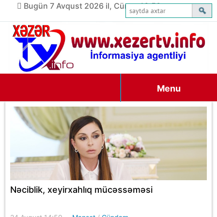
Bugün 7 Avqust 2026 il, Cümə, 16:50
Menu
Nəciblik, xeyirxahlıq mücəssəməsi