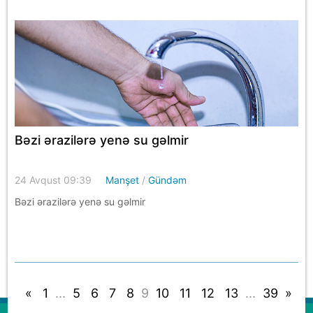
Bəzi ərazilərə yenə su gəlmir
24 Avqust 09:39
Manşet
/
Gündəm
Bəzi ərazilərə yenə su gəlmir
«
1
...
5
6
7
8
9
10
11
12
13
...
39
»