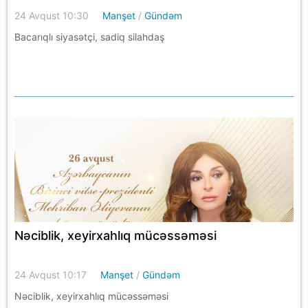
24 Avqust 10:30
Manşet
/
Gündəm
Bacarıqlı siyasətçi, sadiq silahdaş
Nəciblik, xeyirxahlıq mücəssəməsi
24 Avqust 10:17
Manşet
/
Gündəm
Nəciblik, xeyirxahlıq mücəssəməsi