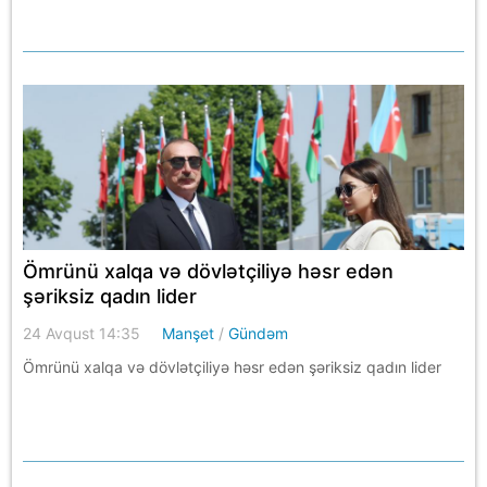
Ömrünü xalqa və dövlətçiliyə həsr edən
şəriksiz qadın lider
24 Avqust 14:35
Manşet
/
Gündəm
Ömrünü xalqa və dövlətçiliyə həsr edən şəriksiz qadın lider