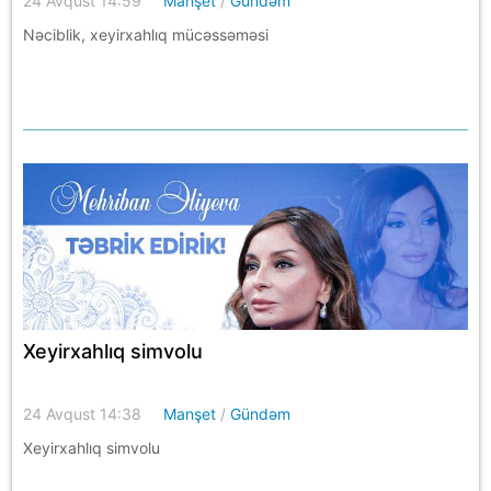
24 Avqust 14:59
Manşet
/
Gündəm
Nəciblik, xeyirxahlıq mücəssəməsi
Xeyirxahlıq simvolu
24 Avqust 14:38
Manşet
/
Gündəm
Xeyirxahlıq simvolu