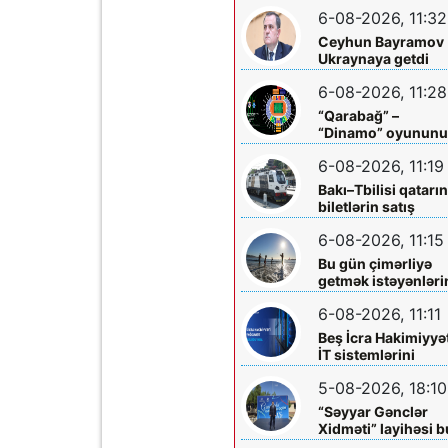
mərkəzlərinə yola
6-08-2026, 11:32
salındılar
Ceyhun Bayramov
Ukraynaya getdi
6-08-2026, 11:28
“Qarabağ” –
“Dinamo” oyunun
biletləri satışa
6-08-2026, 11:19
çıxarılır
Bakı–Tbilisi qatarı
biletlərin satış
müddəti artırılır
6-08-2026, 11:15
Bu gün çimərliyə
getmək istəyənləri
diqqətinə!
6-08-2026, 11:11
Beş İcra Hakimiyyə
İT sistemlərini
“Hökumət
5-08-2026, 18:10
buludu”na köçürd
“Səyyar Gənclər
Xidməti” layihəsi b
dəfə