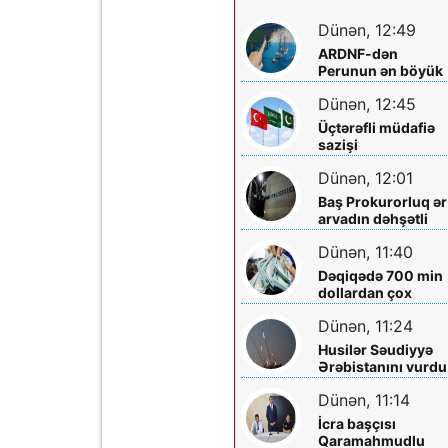
Dünən, 12:49
ARDNF-dən
Perunun ən böyük
şirkətinə investisi
Dünən, 12:45
Üçtərəfli müdafiə
sazişi
imzalayacaqlar
Dünən, 12:01
Baş Prokurorluq ər
arvadın dəhşətli
ölümü ilə bağlı -
Dünən, 11:40
Məlumat yaydı
Dəqiqədə 700 min
dollardan çox
qazanıblar…
Dünən, 11:24
Husilər Səudiyyə
Ərəbistanını vurdu
Yaralılar var
Dünən, 11:14
İcra başçısı
Qaramahmudlu