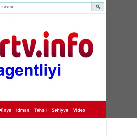
Dünya
İdman
Təhsil
Səhiyyə
Video