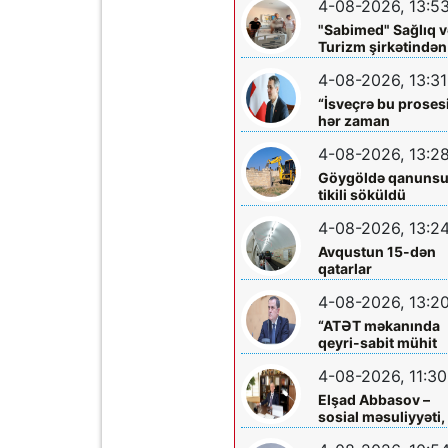
4-08-2026, 13:5
böyüklərin qəlbinə
yol tapan incə qəlbl
"Sabimed" Sağlıq v
söz sərrafı idi...
Turizm şirkətindən
növbəti xeyirxah
4-08-2026, 13:31
addım – Türkiyədə
müalicə alan
“İsveçrə bu proses
körpəyə hərtərəfli
hər zaman
dəstək
dəstəkləməyə
4-08-2026, 13:2
hazırdır”
Göygöldə qanuns
tikili söküldü
4-08-2026, 13:2
Avqustun 15-dən
qatarlar
“Nizami”-“28 May”
4-08-2026, 13:2
arasında
işləməyəcək
“ATƏT məkanında
qeyri-sabit mühit
hökm sürür”
4-08-2026, 11:30
Elşad Abbasov –
sosial məsuliyyəti,
xeyriyyəçiliyi və mil