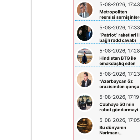
5-08-2026, 17:43
Metropoliten
rəsmisi sərnişinlər
çıxış yolu göstərdi
5-08-2026, 17:33
“Patriot” raketləri i
bağlı rədd cavabı
aldı
5-08-2026, 17:28
Hindistan BTQ ilə
əməkdaşlıq edən
hüquq müdafiəçisi
5-08-2026, 17:23
təhdid edib
“Azərbaycan öz
ərazisindən qonşu
ölkəyə qarşı istifa
5-08-2026, 17:19
olunmasına icazə
verməz”
Cəbhəyə 50 min
robot göndərməyi
planlaşdırırlar
5-08-2026, 17:05
Bu dünyanın
Nərimanı...