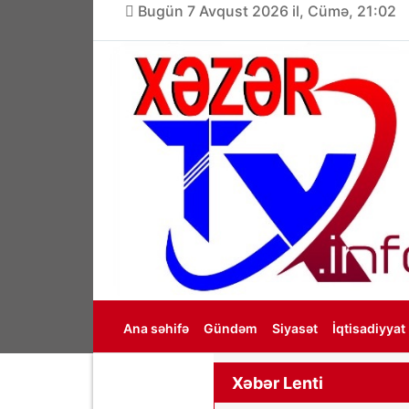
Bugün 7 Avqust 2026 il, Cümə, 21:02
Ana səhifə
Gündəm
Siyasət
İqtisadiyyat
Haqqımızda
Xəbər Lenti