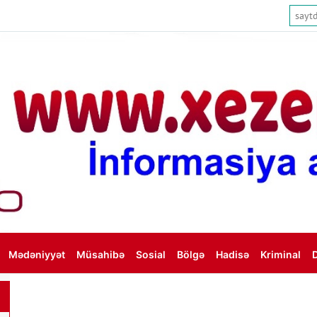
Mədəniyyət
Müsahibə
Sosial
Bölgə
Hadisə
Kriminal