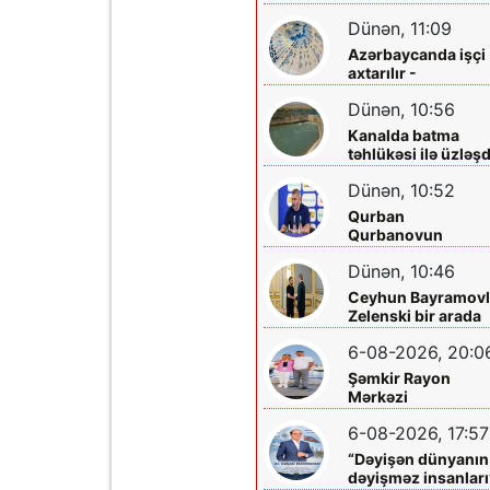
sakinləri ilə görüş
Dünən, 11:09
Azərbaycanda işçi
axtarılır -
Əməkhaqqı 10 min
Dünən, 10:56
manatdır
Kanalda batma
təhlükəsi ilə üzləşd
- Xilas edildi
Dünən, 10:52
Qurban
Qurbanovun
qəzəbinin qarşılığı
Dünən, 10:46
nə olacaq?
Ceyhun Bayramovl
Zelenski bir arada
6-08-2026, 20:0
Şəmkir Rayon
Mərkəzi
Xəstəxanasının
6-08-2026, 17:57
həkimi Ceyhun
Rəsulov və arvadı
“Dəyişən dünyanın
Arzu Əskərovanın
dəyişməz insanları
icra etdiyi mioma