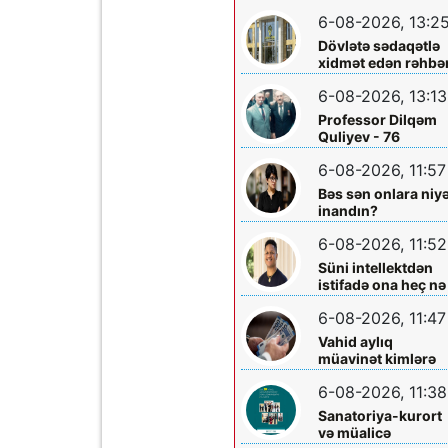
layihəsində...
əməliyyatından
6-08-2026, 13:2
sonra qadının
Dövlətə sədaqətlə
ölümü ilə bağlı
xidmət edən rəhbər
Şəmkir rayon
Şəmkir Elektrik
prokrurluğunda
6-08-2026, 13:13
Şəbəkəsinin rəisi
araşdırma aparılır
Mehman Xəlilovun
Professor Dilqəm
fəaliyyəti
Quliyev - 76
6-08-2026, 11:57
Bəs sən onlara niy
inandın?
6-08-2026, 11:52
Süni intellektdən
istifadə ona heç nə
qazandırmadı...
6-08-2026, 11:47
Vahid aylıq
müavinət kimlərə
verilir? - Dövlət
6-08-2026, 11:38
Komitəsindən
açıqlama vahid-
Sanatoriya-kurort
ayliq-muavinet-
və müalicə
kimlere-verilir