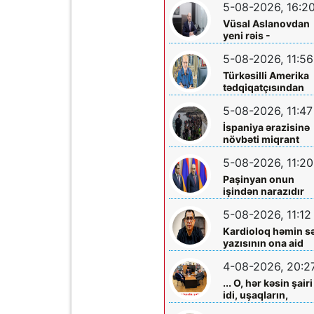
5-08-2026, 16:2
Vüsal Aslanovdan
yeni rəis -
Təyinatları
5-08-2026, 11:56
Türkəsilli Amerika
tədqiqatçısından
Talebinə -
5-08-2026, 11:47
Vardanyanla bağlı
çağırış
İspaniya ərazisinə
növbəti miqrant
axını gözlənilir?
5-08-2026, 11:20
Paşinyan onun
işindən narazıdır
5-08-2026, 11:12
Kardioloq həmin s
yazısının ona aid
olmadığını -
4-08-2026, 20:2
Açıqladı
... O, hər kəsin şairi
idi, uşaqların,
gənclərin,