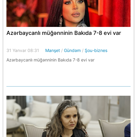
Azərbaycanlı müğənninin Bakıda 7-8 evi var
31 Yanvar 08:31
Manşet
/
Gündəm
/
Şou-biznes
Azərbaycanlı müğənninin Bakıda 7-8 evi var