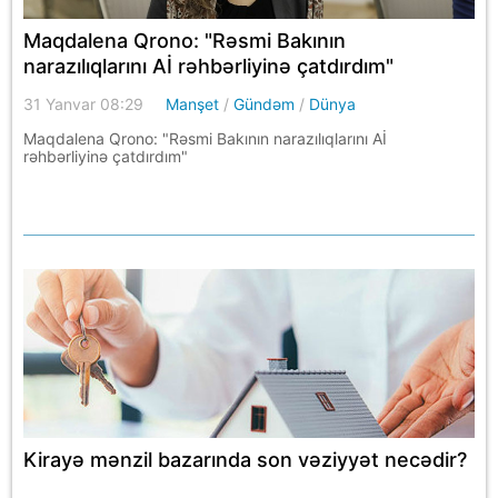
Maqdalena Qrono: "Rəsmi Bakının
narazılıqlarını Aİ rəhbərliyinə çatdırdım"
31 Yanvar 08:29
Manşet
/
Gündəm
/
Dünya
Maqdalena Qrono: "Rəsmi Bakının narazılıqlarını Aİ
rəhbərliyinə çatdırdım"
Kirayə mənzil bazarında son vəziyyət necədir?