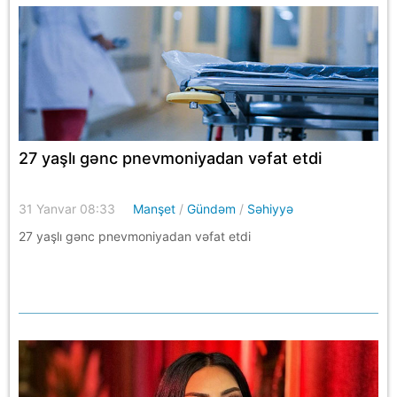
27 yaşlı gənc pnevmoniyadan vəfat etdi
31 Yanvar 08:33
Manşet
/
Gündəm
/
Səhiyyə
27 yaşlı gənc pnevmoniyadan vəfat etdi