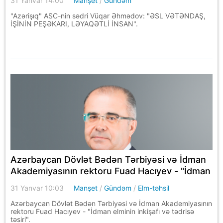
31 Yanvar 14:00
Manşet
/
Gündəm
"Azərişıq" ASC-nin sədri Vüqar Əhmədov: "ƏSL VƏTƏNDAŞ,
İŞİNİN PEŞƏKARI, LƏYAQƏTLİ İNSAN".
Azərbaycan Dövlət Bədən Tərbiyəsi və İdman
Akademiyasının rektoru Fuad Hacıyev - "İdman
elminin inkişafı və tədrisə təsiri".
31 Yanvar 10:03
Manşet
/
Gündəm
/
Elm-təhsil
Azərbaycan Dövlət Bədən Tərbiyəsi və İdman Akademiyasının
rektoru Fuad Hacıyev - "İdman elminin inkişafı və tədrisə
təsiri".