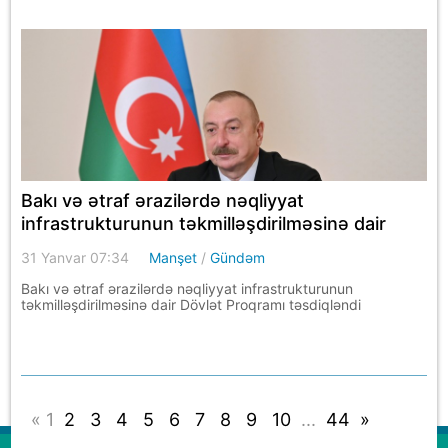
Bakı və ətraf ərazilərdə nəqliyyat
infrastrukturunun təkmilləşdirilməsinə dair
Dövlət Proqramı təsdiqləndi
31 Yanvar 07:34
Manşet
/
Gündəm
Bakı və ətraf ərazilərdə nəqliyyat infrastrukturunun
təkmilləşdirilməsinə dair Dövlət Proqramı təsdiqləndi
«
1
2
3
4
5
6
7
8
9
10
...
44
»