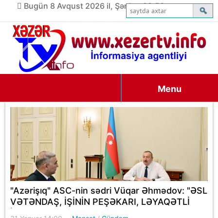
Bugün 8 Avqust 2026 il, Şənbə, 23:53
Menu
"Azərişıq" ASC-nin sədri Vüqar Əhmədov: "ƏSL
VƏTƏNDAŞ, İŞİNİN PEŞƏKARI, LƏYAQƏTLİ
İNSAN".