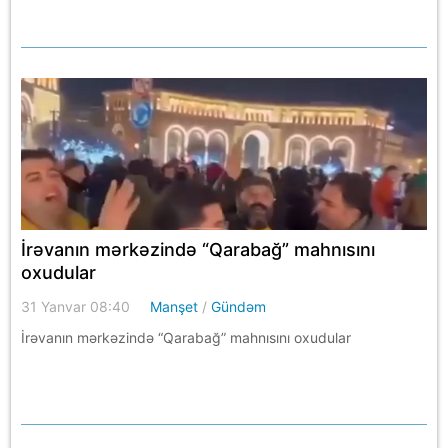
İrəvanın mərkəzində “Qarabağ” mahnısını
oxudular
31 Yanvar 08:40
Manşet
/
Gündəm
İrəvanın mərkəzində “Qarabağ” mahnısını oxudular