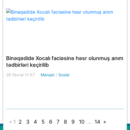
Binəqədidə Xocalı faciəsinə həsr olunmuş anım
tədbirləri keçirilib
26 Fevral 11:57
Manşet
/
Sosial
«
1
2
3
4
5
6
7
8
9
10
...
14
»