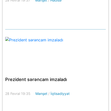
28 Fevral 19:37
Manşet
/
Hadisə
Prezident sərəncam imzaladı
28 Fevral 19:35
Manşet
/
İqtisadiyyat