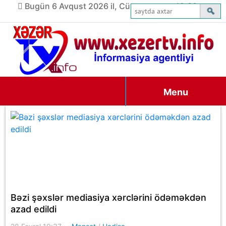
Bugün 6 Avqust 2026 il, Cümə axşamı, 18:39
Menu
Bəzi şəxslər mediasiya xərclərini ödəməkdən
azad edildi