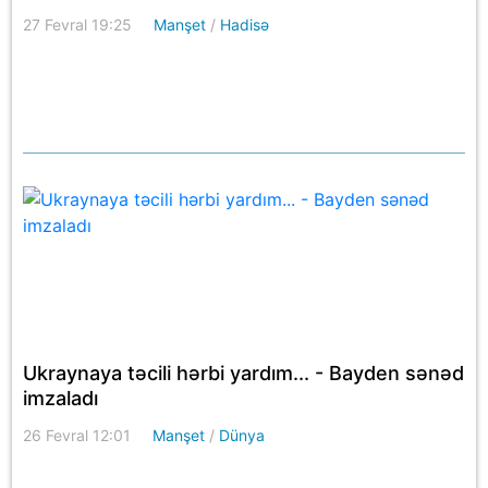
27 Fevral 19:25
Manşet
/
Hadisə
Ukraynaya təcili hərbi yardım... - Bayden sənəd
imzaladı
26 Fevral 12:01
Manşet
/
Dünya