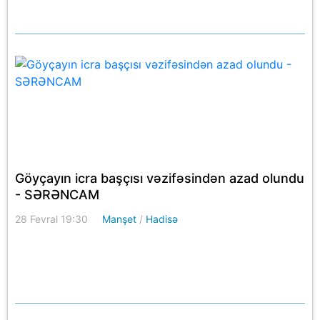
Göyçayın icra başçısı vəzifəsindən azad olundu
- SƏRƏNCAM
28 Fevral 19:30
Manşet
/
Hadisə