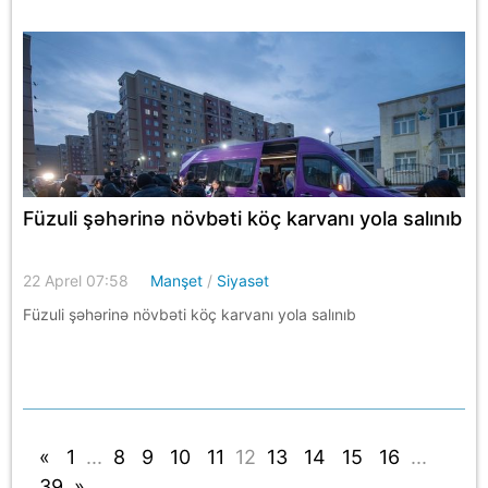
Füzuli şəhərinə növbəti köç karvanı yola salınıb
22 Aprel 07:58
Manşet
/
Siyasət
Füzuli şəhərinə növbəti köç karvanı yola salınıb
«
1
...
8
9
10
11
12
13
14
15
16
...
39
»