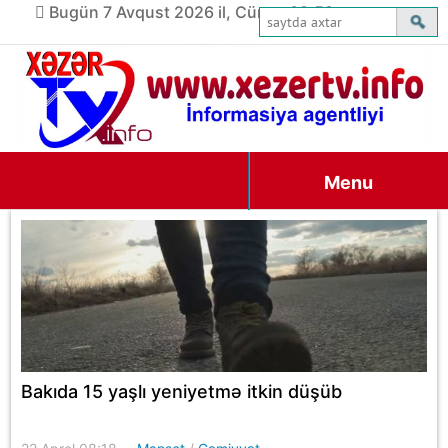
Bugün 7 Avqust 2026 il, Cümə, 08:58
Menu
Bakıda 15 yaşlı yeniyetmə itkin düşüb