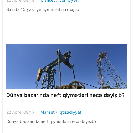
22 Aprel 08:18
Manşet
/
Cəmiyyət
Bakıda 15 yaşlı yeniyetmə itkin düşüb
Dünya bazarında neft qiymətləri necə dəyişib?
22 Aprel 08:17
Manşet
/
İqtisadiyyat
Dünya bazarında neft qiymətləri necə dəyişib?