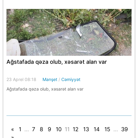
Ağstafada qəza olub, xəsarət alan var
23 Aprel 08:18
Manşet
/
Cəmiyyət
Ağstafada qəza olub, xəsarət alan var
«
1
...
7
8
9
10
11
12
13
14
15
...
39
»