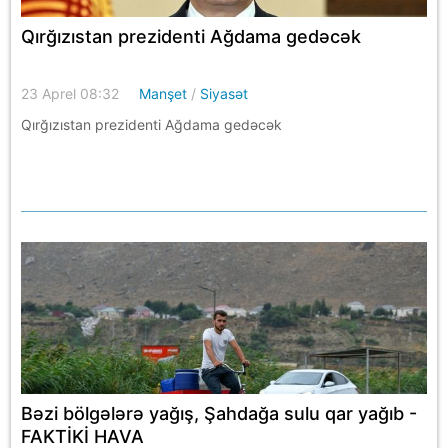
Qırğızıstan prezidenti Ağdama gedəcək
23 Aprel 08:32
Manşet
/
Siyasət
Qırğızıstan prezidenti Ağdama gedəcək
Bəzi bölgələrə yağış, Şahdağa sulu qar yağıb -
FAKTİKİ HAVA