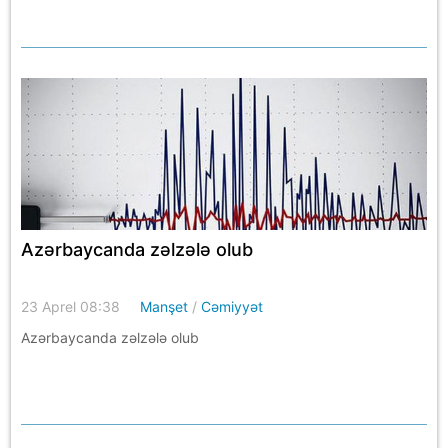
Azərbaycanda zəlzələ olub
23 Aprel 08:38
Manşet
/
Cəmiyyət
Azərbaycanda zəlzələ olub