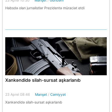
23 Aprel 10:30
Manşet
/
Gündəm
Həbsdə olan jurnalistlər Prezidentə müraciət etdi
Xankəndidə silah-sursat aşkarlanıb
23 Aprel 08:46
Manşet
/
Cəmiyyət
Xankəndidə silah-sursat aşkarlanıb