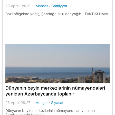
23 Aprel 08:29
Manşet
/
Cəmiyyət
Bəzi bölgələrə yağış, Şahdağa sulu qar yağıb - FAKTİKİ HAVA
Dünyanın beyin mərkəzlərinin nümayəndələri
yenidən Azərbaycanda toplanır
23 Aprel 08:27
Manşet
/
Siyasət
Dünyanın beyin mərkəzlərinin nümayəndələri yenidən
Azərbaycanda toplanır