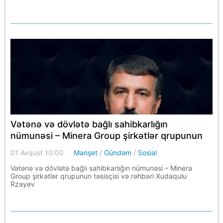
Vətənə və dövlətə bağlı sahibkarlığın
nümunəsi – Minera Group şirkətlər qrupunun
təsisçisi və rəhbəri Xudaqulu Rzayev
01 Avqust 10:00
Manşet
/
Gündəm
/
Sosial
Vətənə və dövlətə bağlı sahibkarlığın nümunəsi – Minera
Group şirkətlər qrupunun təsisçisi və rəhbəri Xudaqulu
Rzayev