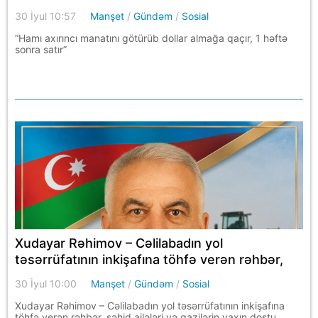
30 İyul 10:57
Manşet
/
Gündəm
/
Sosial
“Hamı axırıncı manatını götürüb dollar almağa qaçır, 1 həftə
sonra satır”
Xudayar Rəhimov – Cəlilabadın yol
təsərrüfatının inkişafına töhfə verən rəhbər,
şəhid ailələri və qazilərin yaxın dostu
30 İyul 10:00
Manşet
/
Gündəm
/
Sosial
Xudayar Rəhimov – Cəlilabadın yol təsərrüfatının inkişafına
töhfə verən rəhbər, şəhid ailələri və qazilərin yaxın dostu