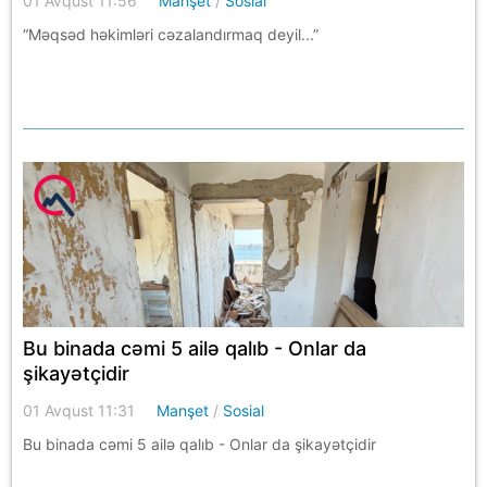
01 Avqust 11:56
Manşet
/
Sosial
“Məqsəd həkimləri cəzalandırmaq deyil...”
Bu binada cəmi 5 ailə qalıb - Onlar da
şikayətçidir
01 Avqust 11:31
Manşet
/
Sosial
Bu binada cəmi 5 ailə qalıb - Onlar da şikayətçidir