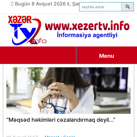
Bugün 8 Avqust 2026 il, Şənbə, 02:28
Menu
“Məqsəd həkimləri cəzalandırmaq deyil...”