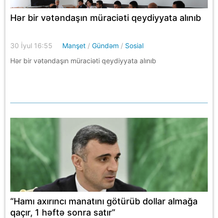
Hər bir vətəndaşın müraciəti qeydiyyata alınıb
30 İyul 16:55
Manşet
/
Gündəm
/
Sosial
Hər bir vətəndaşın müraciəti qeydiyyata alınıb
“Hamı axırıncı manatını götürüb dollar almağa
qaçır, 1 həftə sonra satır”