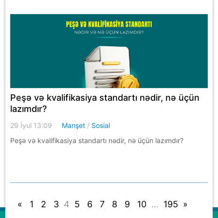
Peşə və kvalifikasiya standartı nədir, nə üçün
lazımdır?
29 İyul 13:09
Manşet
/
Sosial
Peşə və kvalifikasiya standartı nədir, nə üçün lazımdır?
«
1
2
3
4
5
6
7
8
9
10
...
195
»