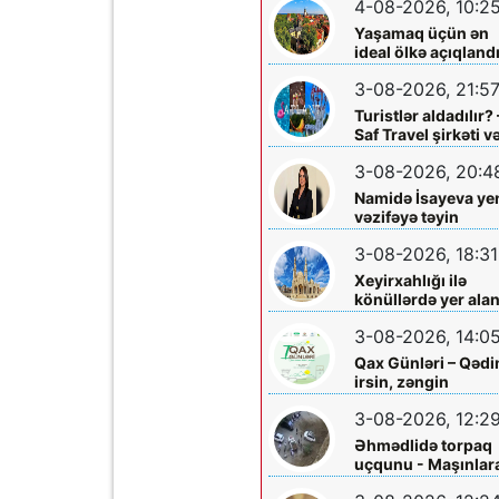
4-08-2026, 10:2
Yaşamaq üçün ən
ideal ölkə açıqland
3-08-2026, 21:5
Turistlər aldadılır? 
Saf Travel şirkəti v
Nabran turu ilə bağ
3-08-2026, 20:4
ciddi iddialar
araşdırılmalıdır
Namidə İsayeva ye
vəzifəyə təyin
olundu
3-08-2026, 18:31
Xeyirxahlığı ilə
könüllərdə yer ala
Heydər müəllimə
3-08-2026, 14:0
şəfa diləyirik
Qax Günləri – Qəd
irsin, zəngin
mədəniyyətin və
3-08-2026, 12:2
müasir inkişafın
bayramı
Əhmədlidə torpaq
uçqunu - Maşınlar
zərər dəydi