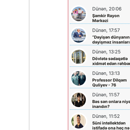
Dünən, 20:06
Şəmkir Rayon
Mərkəzi
Xəstəxanasının
Dünən, 17:57
həkimi Ceyhun
Rəsulov və arvadı
“Dəyişən dünyanın
Arzu Əskərovanın
dəyişməz insanları
icra etdiyi mioma
layihəsində...
əməliyyatından
Dünən, 13:25
sonra qadının
Dövlətə sədaqətlə
ölümü ilə bağlı
xidmət edən rəhbər
Şəmkir rayon
Şəmkir Elektrik
prokrurluğunda
Dünən, 13:13
Şəbəkəsinin rəisi
araşdırma aparılır
Mehman Xəlilovun
Professor Dilqəm
fəaliyyəti
Quliyev - 76
Dünən, 11:57
Bəs sən onlara niy
inandın?
Dünən, 11:52
Süni intellektdən
istifadə ona heç nə