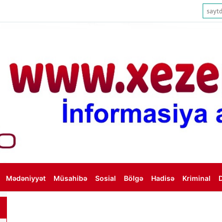
Mədəniyyət
Müsahibə
Sosial
Bölgə
Hadisə
Kriminal