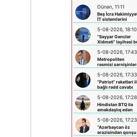
diqqətinə!
Dünən, 11:11
Beş İcra Hakimiyyə
İT sistemlərini
“Hökumət
5-08-2026, 18:10
buludu”na köçürd
“Səyyar Gənclər
Xidməti” layihəsi b
dəfə
5-08-2026, 17:43
Metropoliten
rəsmisi sərnişinlər
çıxış yolu göstərdi
5-08-2026, 17:33
“Patriot” raketləri i
bağlı rədd cavabı
aldı
5-08-2026, 17:28
Hindistan BTQ ilə
əməkdaşlıq edən
hüquq müdafiəçisi
5-08-2026, 17:23
təhdid edib
“Azərbaycan öz
ərazisindən qonşu