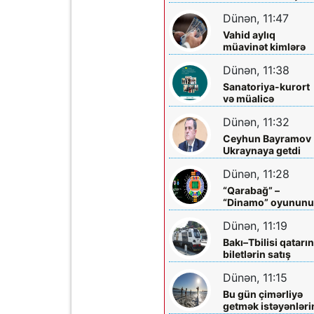
qazandırmadı...
Dünən, 11:47
Vahid aylıq
müavinət kimlərə
verilir? - Dövlət
Dünən, 11:38
Komitəsindən
açıqlama vahid-
Sanatoriya-kurort
ayliq-muavinet-
və müalicə
kimlere-verilir
mərkəzlərinə yola
Dünən, 11:32
salındılar
Ceyhun Bayramov
Ukraynaya getdi
Dünən, 11:28
“Qarabağ” –
“Dinamo” oyunun
biletləri satışa
Dünən, 11:19
çıxarılır
Bakı–Tbilisi qatarı
biletlərin satış
müddəti artırılır
Dünən, 11:15
Bu gün çimərliyə
getmək istəyənləri