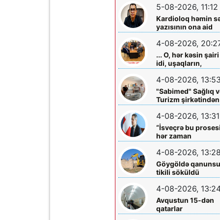
5-08-2026, 11:12
Kardioloq həmin s
yazısının ona aid
olmadığını -
4-08-2026, 20:2
Açıqladı
... O, hər kəsin şairi
idi, uşaqların,
gənclərin,
4-08-2026, 13:5
böyüklərin qəlbinə
yol tapan incə qəlbl
"Sabimed" Sağlıq v
söz sərrafı idi...
Turizm şirkətindən
növbəti xeyirxah
4-08-2026, 13:31
addım – Türkiyədə
müalicə alan
“İsveçrə bu proses
körpəyə hərtərəfli
hər zaman
dəstək
dəstəkləməyə
4-08-2026, 13:2
hazırdır”
Göygöldə qanuns
tikili söküldü
4-08-2026, 13:2
Avqustun 15-dən
qatarlar
“Nizami”-“28 May”