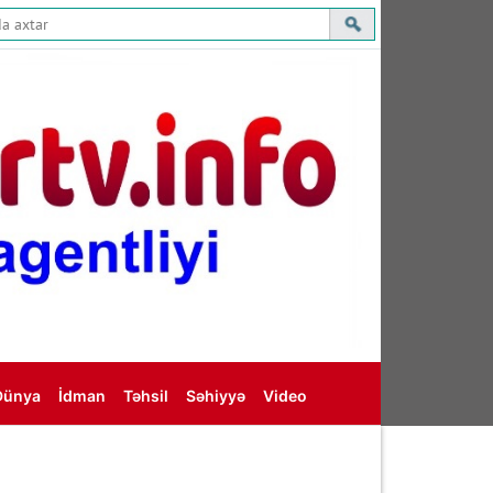
Dünya
İdman
Təhsil
Səhiyyə
Video