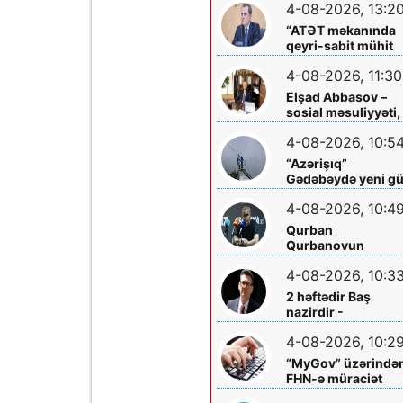
4-08-2026, 13:2
arasında
işləməyəcək
“ATƏT məkanında
qeyri-sabit mühit
hökm sürür”
4-08-2026, 11:30
Elşad Abbasov –
sosial məsuliyyəti,
xeyriyyəçiliyi və mil
4-08-2026, 10:5
dəyərlərə bağlılığı
ilə seçilən nüfuzlu
“Azərişıq”
rəhbər
Gədəbəydə yeni g
mərkəzləri
4-08-2026, 10:4
quraşdırdı
Qurban
Qurbanovun
mətbuat konfransı
4-08-2026, 10:3
Bakıda olacaq
2 həftədir Baş
nazirdir -
Məzuniyyətə çıxır
4-08-2026, 10:2
“MyGov” üzərində
FHN-ə müraciət
etmək olacaq