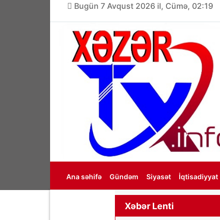
Bugün 7 Avqust 2026 il, Cümə, 02:19
Ana səhifə
Gündəm
Siyasət
İqtisadiyyat
Haqqımızda
Xəbər Lenti