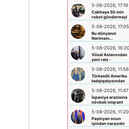
ölkəyə qarşı istifa
5-08-2026, 17:19
olunmasına icazə
verməz”
Cəbhəyə 50 min
robot göndərməyi
planlaşdırırlar
5-08-2026, 17:05
Bu dünyanın
Nərimanı...
5-08-2026, 16:2
Vüsal Aslanovdan
yeni rəis -
Təyinatları
5-08-2026, 11:56
Türkəsilli Amerika
tədqiqatçısından
Talebinə -
5-08-2026, 11:47
Vardanyanla bağlı
çağırış
İspaniya ərazisinə
növbəti miqrant
axını gözlənilir?
5-08-2026, 11:20
Paşinyan onun
işindən narazıdır