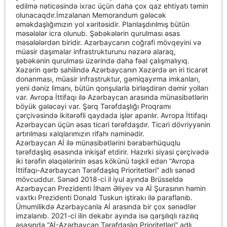
edilmə nəticəsində ixrac üçün daha çox qaz ehtiyatı təmin
olunacaqdır.İmzalanan Memorandum gələcək
əməkdaşlığımızın yol xəritəsidir. Planlaşdırılmış bütün
məsələlər icra olunub. Şəbəkələrin qurulması əsas
məsələlərdən biridir. Azərbaycanın coğrafi mövqeyini və
müasir daşımalar infrastrukturunu nəzərə alaraq,
şəbəkənin qurulması üzərində daha fəal çalışmalıyıq.
Xəzərin qərb sahilində Azərbaycanın Xəzərdə ən iri ticarət
donanması, müasir infrastruktur, gəmiqayırma imkanları,
yeni dəniz limanı, bütün qonşularla birləşdirən dəmir yolları
var. Avropa İttifaqı ilə Azərbaycan arasında münasibətlərin
böyük gələcəyi var. Şərq Tərəfdaşlığı Proqramı
çərçivəsində ikitərəfli qaydada işlər aparılır. Avropa İttifaqı
Azərbaycan üçün əsas ticari tərəfdaşdır. Ticari dövriyyənin
artırılması xalqlarımızın rifahı naminədir.
Azərbaycan Aİ ilə münasibətlərini bərabərhüquqlu
tərəfdaşlıq əsasında inkişaf etdirir. Hazırki siyasi çərçivədə
iki tərəfin əlaqələrinin əsas kökünü təşkil edən “Avropa
İttifaqı-Azərbaycan Tərəfdaşlıq Prioritetləri” adlı sənəd
mövcuddur. Sənəd 2018-ci il iyul ayında Brüsseldə
Azərbaycan Prezidenti İlham Əliyev və Aİ Şurasının həmin
vaxtkı Prezidenti Donald Tuskun iştirakı ilə paraflanıb.
Ümumilikdə Azərbaycanla Aİ arasında bir çox sənədlər
imzalanıb. 2021-ci ilin dekabr ayında isə qarşılıqlı razılıq
əsasında “Aİ-Azərbaycan Tərəfdaşlıq Prioritetləri” adlı