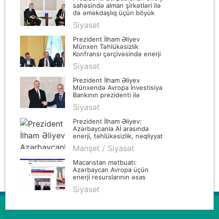
sahəsində alman şirkətləri ilə
də əməkdaşlıq üçün böyük
imkanlar var
Siyasət
Prezident İlham Əliyev
Münxen Təhlükəsizlik
Konfransı çərçivəsində enerji
təhlükəsizliyi ilə bağlı dəyirmi
Siyasət
masada iştirak edib
Prezident İlham Əliyev
Münxendə Avropa İnvestisiya
Bankının prezidenti ilə
görüşüb
Siyasət
Prezident İlham Əliyev:
Azərbaycanla Aİ arasında
enerji, təhlükəsizlik, nəqliyyat
və digər sahələrdə fəal dialoq
Manşet / Siyasət
mövcuddur
Macarıstan mətbuatı:
Azərbaycan Avropa üçün
enerji resurslarının əsas
təchizatçısıdır
Siyasət