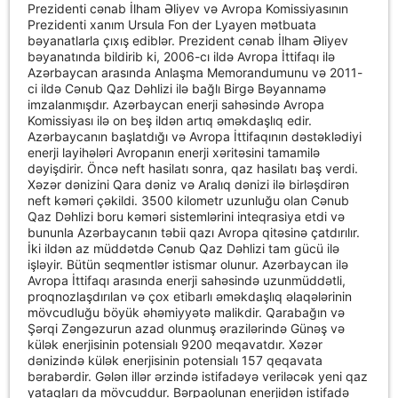
Prezidenti cənab İlham Əliyev və Avropa Komissiyasının
Prezidenti xanım Ursula Fon der Lyayen mətbuata
bəyanatlarla çıxış ediblər. Prezident cənab İlham Əliyev
bəyanatında bildirib ki, 2006-cı ildə Avropa İttifaqı ilə
Azərbaycan arasında Anlaşma Memorandumunu və 2011-
ci ildə Cənub Qaz Dəhlizi ilə bağlı Birgə Bəyannamə
imzalanmışdır. Azərbaycan enerji sahəsində Avropa
Komissiyası ilə on beş ildən artıq əməkdaşlıq edir.
Azərbaycanın başlatdığı və Avropa İttifaqının dəstəklədiyi
enerji layihələri Avropanın enerji xəritəsini tamamilə
dəyişdirir. Öncə neft hasilatı sonra, qaz hasilatı baş verdi.
Xəzər dənizini Qara dəniz və Aralıq dənizi ilə birləşdirən
neft kəməri çəkildi. 3500 kilometr uzunluğu olan Cənub
Qaz Dəhlizi boru kəməri sistemlərini inteqrasiya etdi və
bununla Azərbaycanın təbii qazı Avropa qitəsinə çatdırılır.
İki ildən az müddətdə Cənub Qaz Dəhlizi tam gücü ilə
işləyir. Bütün seqmentlər istismar olunur. Azərbaycan ilə
Avropa İttifaqı arasında enerji sahəsində uzunmüddətli,
proqnozlaşdırılan və çox etibarlı əməkdaşlıq əlaqələrinin
mövcudluğu böyük əhəmiyyətə malikdir. Qarabağın və
Şərqi Zəngəzurun azad olunmuş ərazilərində Günəş və
külək enerjisinin potensialı 9200 meqavatdır. Xəzər
dənizində külək enerjisinin potensialı 157 qeqavata
bərabərdir. Gələn illər ərzində istifadəyə veriləcək yeni qaz
yataqları da mövcuddur. Bərpaolunan enerjidən istifadə