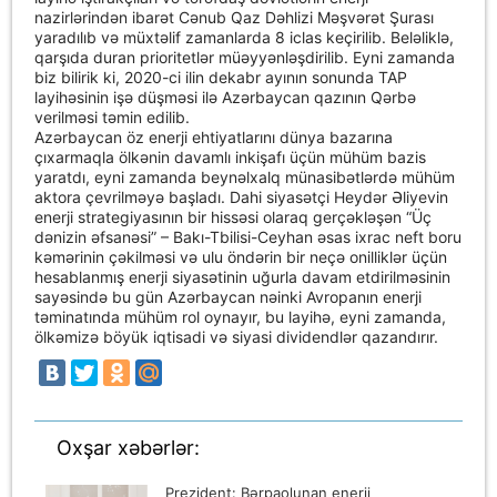
nazirlərindən ibarət Cənub Qaz Dəhlizi Məşvərət Şurası
yaradılıb və müxtəlif zamanlarda 8 iclas keçirilib. Beləliklə,
qarşıda duran prioritetlər müəyyənləşdirilib. Eyni zamanda
biz bilirik ki, 2020-ci ilin dekabr ayının sonunda TAP
layihəsinin işə düşməsi ilə Azərbaycan qazının Qərbə
verilməsi təmin edilib.
Azərbaycan öz enerji ehtiyatlarını dünya bazarına
çıxarmaqla ölkənin davamlı inkişafı üçün mühüm bazis
yaratdı, eyni zamanda beynəlxalq münasibətlərdə mühüm
aktora çevrilməyə başladı. Dahi siyasətçi Heydər Əliyevin
enerji strategiyasının bir hissəsi olaraq gerçəkləşən “Üç
dənizin əfsanəsi” – Bakı-Tbilisi-Ceyhan əsas ixrac neft boru
kəmərinin çəkilməsi və ulu öndərin bir neçə onilliklər üçün
hesablanmış enerji siyasətinin uğurla davam etdirilməsinin
sayəsində bu gün Azərbaycan nəinki Avropanın enerji
təminatında mühüm rol oynayır, bu layihə, eyni zamanda,
ölkəmizə böyük iqtisadi və siyasi dividendlər qazandırır.
Oxşar xəbərlər:
Prezident: Bərpaolunan enerji