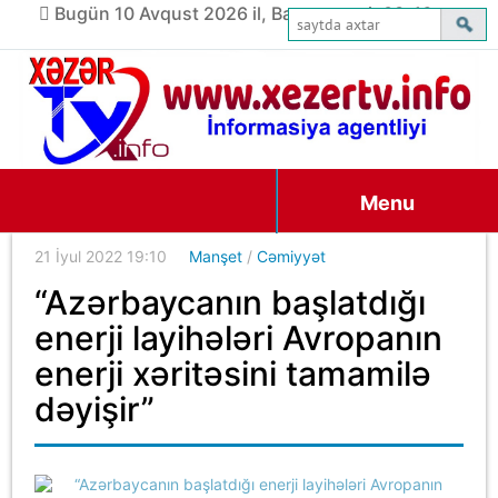
Bugün 10 Avqust 2026 il, Bazar ertəsi, 03:46
Menu
21 İyul 2022 19:10
Manşet
/
Cəmiyyət
“Azərbaycanın başlatdığı
enerji layihələri Avropanın
enerji xəritəsini tamamilə
dəyişir”