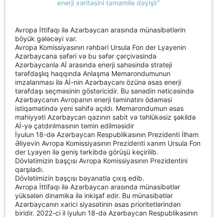
Avropa İttifaqı ilə Azərbaycan arasında münasibətlərin
böyük gələcəyi var.
Avropa Komissiyasının rəhbəri Ursula Fon der Lyayenin
Azərbaycana səfəri və bu səfər çərçivəsində
Azərbaycanla Aİ arasında enerji sahəsində strateji
tərəfdaşlıq haqqında Anlaşma Memarondumunun
imzalanması ilə Aİ-nin Azərbaycanı özünə əsas enerji
tərəfdaşı seçməsinin göstəricidir. Bu sənədin nəticəsində
Azərbaycanın Avropanın enerji təminatını ödəməsi
istiqamətində yeni səhifə açıldı. Memarondumun əsas
mahiyyəti Azərbaycan qazının sabit və təhlükəsiz şəkildə
Aİ-yə çatdırılmasının təmin edilməsidir
İyulun 18-də Azərbaycan Respublikasının Prezidenti İlham
Əliyevin Avropa Komissiyasının Prezidenti xanım Ursula Fon
der Lyayen ilə geniş tərkibdə görüşü keçirilib.
Dövlətimizin başçısı Avropa Komissiyasının Prezidentini
qarşıladı.
Dövlətimizin başçısı bəyanatla çıxış edib.
Avropa İttifaqı ilə Azərbaycan arasında münasibətlər
yüksələn dinamika ilə inkişaf edir. Bu münasibətlər
Azərbaycanın xarici siyasətinin əsas prioritetlərindən
biridir. 2022-ci il iyulun 18-də Azərbaycan Respublikasının