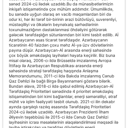
sənəd 2024-cü ilədək uzadılıb.Bu da münasibətlərimizin
inkişafı istiqamətində çox mühüm addımdır. Ümumilikdə,
bu sənədə uyğun olaraq ən vacib məqamlardan biri də
odur ki, hər iki tərəf bir-birinin ərazi bütövlüyü, suverenliyi,
müstəqilliyi və ölkələrin beynəlxalq sərhədlərinin
toxunulmazlığının dəstəklənməsi öhdəliyini götürərək
gələcək tərəfdaşlığın sütunlarından biri kimi təsbit edilib. Aİ
Azərbaycanın əsas ticarət tərəfdaşıdır. Azərbaycanın
ticarətinin 40 faizdən çoxu məhz Aİ-yə üzv dövlətlərinin
payına düşür. Azərbaycan-Aİ arasında enerji sahəsində
çox böyük əməkdaşlıq layihələri həyata keçirilir. Biz buna
misal olaraq, 2006-cı ildə Brüsseldə imzalanmış Avropa
İttifaqı ilə Azərbaycan Respublikası arasında enerji
sahəsində strateji tərəfdaşlıq haqqında Anlaşma
Memorandumunu, 2011-ci ildə Bakıda imzalanmış Cənub
Qaz Dəhlizi ilə bağlı Birgə Bəyannaməni göstərə bilərik.
Bundan əlavə, 2018-ci ildə qəbul edilmiş Azərbaycan-Aİ
Tərəfdaşlıq Prioritetləri sənədində 4 prioritet əməkdaşlıq
istiqamətindən biri kimi bağlantılar, enerji səmərəliliyi, ətraf
mühit və iqlim fəaliyyəti təsbit olunub. 2021-ci ilin dekabr
ayında qarşılıqlı razılıq əsasında Tərəfdaşlıq Prioritetləri
2024-cü ilədək uzadılıb. Azərbaycan Prezidenti İlham
Əliyevin təşəbbüsü ilə 2015-ci ildə Cənub Qaz Dəhlizi
layihəsinin icrası məsələlərinin əlaqələndirilməsi məqsədi ilə
layihə iştirakçıları və tərəfdaş dövlətlərin enerji