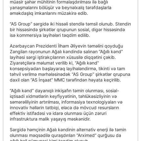
müasir şəhər mühitinin formalaşdırılması ilə bağlı
yanaşmalarını bölüşür və beynəlxalq tərəfdaşlarla
əməkdaşlıq imkanlarını müzakirə edib.
“AS Group” sərgidə iki hissəli stendlə təmsil olunub. Stendin
bir hissəsində şirkətlər qrupunun sosial, digər hissəsində
isə kommersiya layihələri təqdim edilib.
Azərbaycan Prezidenti İlham Əliyevin təməlini qoyduğu
Zəngilan rayonunun Ağalı kəndində salınan “Ağıllı kənd”
layihəsi sərgi iştirakçılarının xüsusilə diqqətini çəkib.
Ziyarətçilərə məlumat verilib ki, “Ağıllı kənd”
konsepsiyadan başlayaraq layihələndirmə, tikinti və tam
təhvil verilmə mərhələsinədək “AS Group” şirkətlər qrupuna
daxil olan “AS İnşaat” MMC tərəfindən həyata keçirilib.
“Ağıllı kənd” dayanıqlı inkişafın təmin olunması, sosial-
iqtisadi xidmətlərin keyfiyyətinin, təhlükəsizliyinin və
səmərəliliyinin artırılması, informasiya texnologiyaları və
innovativ həllərin tətbiqi, eləcə də mövcud resursların
effektiv istifadəsi və idarə olunması üçün zəruri
infrastruktura malik yaşayış məskənidir.
Sərgidə həmçinin Ağalı kəndinin alternativ enerji ilə təmin
olunması məqsədilə quraşdırılan “Arximed” qurğusu da
ağıllı həll nümunəsi kimi təqdim olunub.