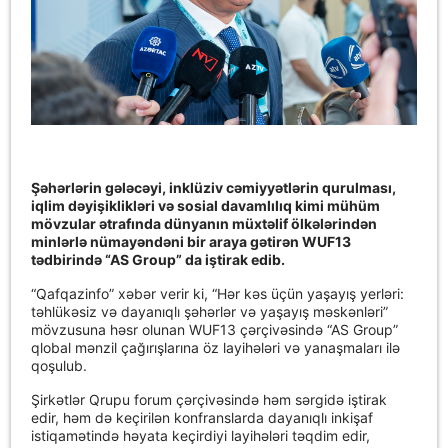
Şəhərlərin gələcəyi, inklüziv cəmiyyətlərin qurulması,
iqlim dəyişiklikləri və sosial davamlılıq kimi mühüm
mövzular ətrafında dünyanın müxtəlif ölkələrindən
minlərlə nümayəndəni bir araya gətirən WUF13
tədbirində “AS Group” da iştirak edib.
“Qafqazinfo” xəbər verir ki, “Hər kəs üçün yaşayış yerləri:
təhlükəsiz və dayanıqlı şəhərlər və yaşayış məskənləri”
mövzusuna həsr olunan WUF13 çərçivəsində “AS Group”
qlobal mənzil çağırışlarına öz layihələri və yanaşmaları ilə
qoşulub.
Şirkətlər Qrupu forum çərçivəsində həm sərgidə iştirak
edir, həm də keçirilən konfranslarda dayanıqlı inkişaf
istiqamətində həyata keçirdiyi layihələri təqdim edir,