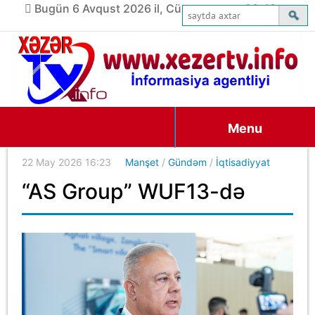
Bugün 6 Avqust 2026 il, Cümə axşamı, 20:40
Menu
22 May 2026 16:23
Manşet
/
Gündəm
/
İqtisadiyyat
“AS Group” WUF13-də