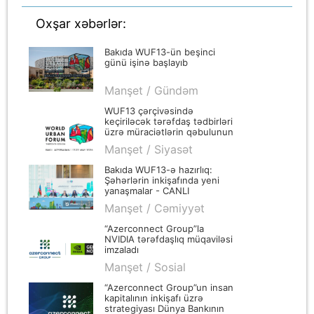
Oxşar xəbərlər:
Bakıda WUF13-ün beşinci
günü işinə başlayıb
Manşet / Gündəm
WUF13 çərçivəsində
keçiriləcək tərəfdaş tədbirləri
üzrə müraciətlərin qəbulunun
başa çatmasına son bir həftə
Manşet / Siyasət
qalıb
Bakıda WUF13-ə hazırlıq:
Şəhərlərin inkişafında yeni
yanaşmalar - CANLI
Manşet / Cəmiyyət
“Azerconnect Group”la
NVIDIA tərəfdaşlıq müqaviləsi
imzaladı
Manşet / Sosial
“Azerconnect Group”un insan
kapitalının inkişafı üzrə
strategiyası Dünya Bankının