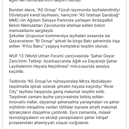
Bundan əlavə, “AS Group” Füzuli rayonunda layihələndirdiyi
Dövlətyarlı kəndi layihəsini, həmçinin “AS İstehsal Qarabağ”
MMC-nin Ağdam Sənaye Parkında yerləşən Xırdaqəlibli
Beton Məmulatları Zavodunda istehsal edilən beton
məmulatlarını sərgiləyib.
Şirkətlər Qrupunun kommersiya layihələri sırasında isə
Qazaxıstanın “BI Group” şirkəti ilə birgə Bakı şəhərində inşa
edilən “4You Baku” yaşayış kompleksi təqdim olunub.
WUF 13 (World Urban Forum) çərçivəsində “Şəhər Dəyər
Zəncirinin Tətbiqi: Azərbaycanda Ağıllı və Dayanıqlı Şəhər
Layihələrinin Həyata Keçirilməsi” mövzusunda sessiya
keçirilib.
Tədbirdə “AS Group”un nümayəndəsi Mirzə Abdullayev
təqdimatla iştirak edərək şirkətin həyata keçirdiyi “River
City” layihəsi haqqında geniş məlumat təqdim edib.
Təqdimat zamanı layihə çərçivəsində tətbiq edilən
innovativ həllər, dayanıqlı şəhərsalma yanaşmaları və şəhər
mühitinin inkişafına verilən töhfələr barədə ətraflı məlumat
iştirakçıların diqqətinə çatdırılıb. Eyni zamanda, müasir
texnologiyaların və ekoloji yanaşmaların şəhər inkişaf
prosesindəki əhəmiyyəti xüsusi vurğulanıb.