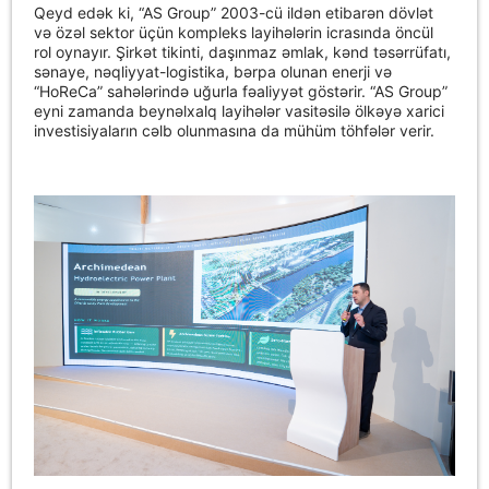
Qeyd edək ki, “AS Group” 2003-cü ildən etibarən dövlət
və özəl sektor üçün kompleks layihələrin icrasında öncül
rol oynayır. Şirkət tikinti, daşınmaz əmlak, kənd təsərrüfatı,
sənaye, nəqliyyat-logistika, bərpa olunan enerji və
“HoReCa” sahələrində uğurla fəaliyyət göstərir. “AS Group”
eyni zamanda beynəlxalq layihələr vasitəsilə ölkəyə xarici
investisiyaların cəlb olunmasına da mühüm töhfələr verir.