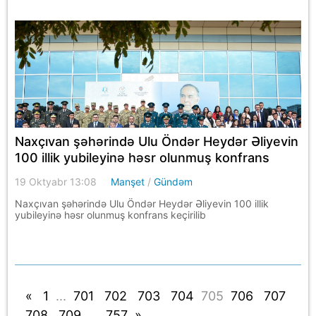
Naxçıvan şəhərində Ulu Öndər Heydər Əliyevin
100 illik yubileyinə həsr olunmuş konfrans
keçirilib
19 Oktyabr 13:08
Manşet
/
Gündəm
Naxçıvan şəhərində Ulu Öndər Heydər Əliyevin 100 illik
yubileyinə həsr olunmuş konfrans keçirilib
«
1
...
701
702
703
704
705
706
707
708
709
...
757
»