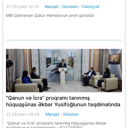
22 Oktyabr 10:35
Manşet
/
Gündəm
/
Cəmiyyət
Milli Qəhrəman Şükür Həmidovun anım günüdür
"Qanun və İcra” proqramı tanınmış
hüquqşünas Əkbər Yusifoğlunun təqdimatında
- FOTO\VİDEO
22 Oktyabr 09:58
Manşet
/
Gündəm
"Qanun və İcra” proqramı tanınmış hüquqşünas Əkbər
Yusifoğlunun təqdimatında - FOTOVİDEO