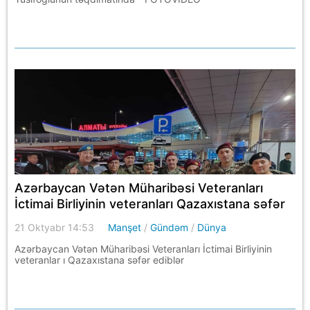
Azərbaycan Vətən Müharibəsi Veteranları
İctimai Birliyinin veteranları Qazaxıstana səfər
ediblər
21 Oktyabr 14:53
Manşet
/
Gündəm
/
Dünya
Azərbaycan Vətən Müharibəsi Veteranları İctimai Birliyinin
veteranlar ı Qazaxıstana səfər ediblər