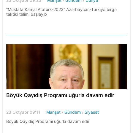
23 Oktyabr 09:23
Manşet
/
Gündəm
/
Dünya
“Mustafa Kamal Atatürk-2023” Azərbaycan-Türkiyə birgə
taktiki təlimi başlayıb
Böyük Qayıdış Proqramı uğurla davam edir
23 Oktyabr 09:11
Manşet
/
Gündəm
/
Siyasət
Böyük Qayıdış Proqramı uğurla davam edir