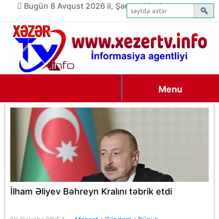
Bugün 8 Avqust 2026 il, Şənbə, 18:13
Menu
İlham Əliyev Bəhreyn Kralını təbrik etdi