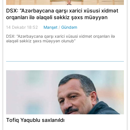
DSX: “Azərbaycana qarşı xarici xüsusi xidmət
orqanları ilə əlaqəli səkkiz şəxs müəyyən
olunub”
14 Dekabr 18:52
Manşet
/
Gündəm
DSX: “Azərbaycana qarşı xarici xüsusi xidmət orqanları ilə
əlaqəli səkkiz şəxs müəyyən olunub”
Tofiq Yaqublu saxlanıldı