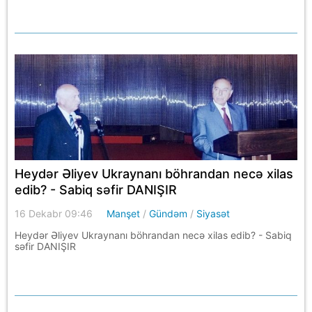
Heydər Əliyev Ukraynanı böhrandan necə xilas
edib? - Sabiq səfir DANIŞIR
16 Dekabr 09:46
Manşet
/
Gündəm
/
Siyasət
Heydər Əliyev Ukraynanı böhrandan necə xilas edib? - Sabiq
səfir DANIŞIR