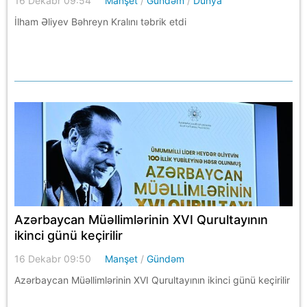
16 Dekabr 09:54
Manşet
/
Gündəm
/
Dünya
İlham Əliyev Bəhreyn Kralını təbrik etdi
Azərbaycan Müəllimlərinin XVI Qurultayının
ikinci günü keçirilir
16 Dekabr 09:50
Manşet
/
Gündəm
Azərbaycan Müəllimlərinin XVI Qurultayının ikinci günü keçirilir