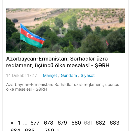
Azərbaycan-Ermənistan: Sərhədlər üzrə
reqlament, üçüncü ölkə məsələsi - ŞƏRH
14 Dekabr 17:17
Manşet
/
Gündəm
/
Siyasət
Azərbaycan-Ermənistan: Sərhədlər üzrə reqlament, üçüncü
ölkə məsələsi - ŞƏRH
«
1
...
677
678
679
680
681
682
683
684
685
...
759
»