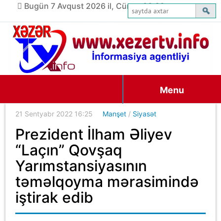
Bugün 7 Avqust 2026 il, Cümə, 06:29
Menu
21 Sentyabr 2022 16:25
Manşet
/
Siyasət
Prezident İlham Əliyev
“Laçın” Qovşaq
Yarımstansiyasının
təməlqoyma mərasimində
iştirak edib