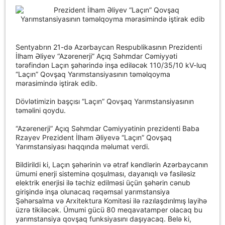
Sentyabrın 21-də Azərbaycan Respublikasının Prezidenti
İlham Əliyev “Azərenerji” Açıq Səhmdar Cəmiyyəti
tərəfindən Laçın şəhərində inşa ediləcək 110/35/10 kV-luq
“Laçın” Qovşaq Yarımstansiyasının təməlqoyma
mərasimində iştirak edib.
Dövlətimizin başçısı “Laçın” Qovşaq Yarımstansiyasının
təməlini qoydu.
“Azərenerji” Açıq Səhmdar Cəmiyyətinin prezidenti Baba
Rzayev Prezident İlham Əliyevə “Laçın” Qovşaq
Yarımstansiyası haqqında məlumat verdi.
Bildirildi ki, Laçın şəhərinin və ətraf kəndlərin Azərbaycanın
ümumi enerji sisteminə qoşulması, dayanıqlı və fasiləsiz
elektrik enerjisi ilə təchiz edilməsi üçün şəhərin cənub
girişində inşa olunacaq rəqəmsal yarımstansiya
Şəhərsalma və Arxitektura Komitəsi ilə razılaşdırılmış layihə
üzrə tikiləcək. Ümumi gücü 80 meqavatamper olacaq bu
yarımstansiya qovşaq funksiyasını daşıyacaq. Belə ki,