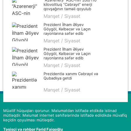
kilovoltluq “Cəbrayıl” enerji
qovşağının təməli qoyulub
Manşet / Siyasət
Prezident İlham Əliyev
Göygöl, Kəlbəcər və Laçın
rayonlarına səfər edib
Manşet / Siyasət
Prezident İlham Əliyev
Göygöl, Kəlbəcər və Laçın
rayonlarına səfər edib
Manşet / Siyasət
Prezidentlə xanımı Cəbrayıl və
Qubadlıya getdi
Manşet / Siyasət
Müəllif hüquqları qorunur. Məlumatdan istifadə etdikdə istinad
mütləqdir. Məlumat internet səhifələrində istifadə edildikdə müvafiq
keçidin qoyulması mütləqdir.
Təsisçi və rəhbər Fərid Faiqoğlu