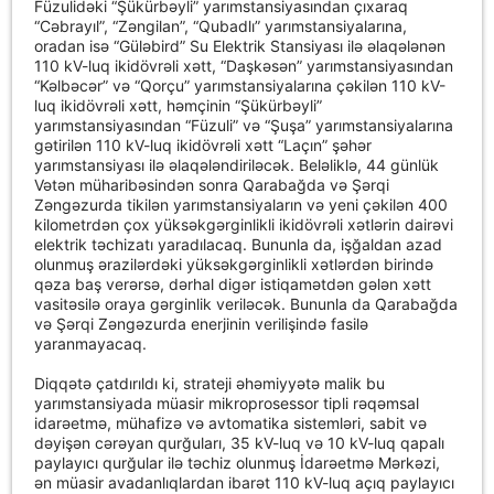
Füzulidəki “Şükürbəyli” yarımstansiyasından çıxaraq
“Cəbrayıl”, “Zəngilan”, “Qubadlı” yarımstansiyalarına,
oradan isə “Güləbird” Su Elektrik Stansiyası ilə əlaqələnən
110 kV-luq ikidövrəli xətt, “Daşkəsən” yarımstansiyasından
“Kəlbəcər” və “Qorçu” yarımstansiyalarına çəkilən 110 kV-
luq ikidövrəli xətt, həmçinin “Şükürbəyli”
yarımstansiyasından “Füzuli” və “Şuşa” yarımstansiyalarına
gətirilən 110 kV-luq ikidövrəli xətt “Laçın” şəhər
yarımstansiyası ilə əlaqələndiriləcək. Beləliklə, 44 günlük
Vətən müharibəsindən sonra Qarabağda və Şərqi
Zəngəzurda tikilən yarımstansiyaların və yeni çəkilən 400
kilometrdən çox yüksəkgərginlikli ikidövrəli xətlərin dairəvi
elektrik təchizatı yaradılacaq. Bununla da, işğaldan azad
olunmuş ərazilərdəki yüksəkgərginlikli xətlərdən birində
qəza baş verərsə, dərhal digər istiqamətdən gələn xətt
vasitəsilə oraya gərginlik veriləcək. Bununla da Qarabağda
və Şərqi Zəngəzurda enerjinin verilişində fasilə
yaranmayacaq.
Diqqətə çatdırıldı ki, strateji əhəmiyyətə malik bu
yarımstansiyada müasir mikroprosessor tipli rəqəmsal
idarəetmə, mühafizə və avtomatika sistemləri, sabit və
dəyişən cərəyan qurğuları, 35 kV-luq və 10 kV-luq qapalı
paylayıcı qurğular ilə təchiz olunmuş İdarəetmə Mərkəzi,
ən müasir avadanlıqlardan ibarət 110 kV-luq açıq paylayıcı