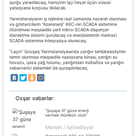
qurğu yaradılacaq, həmçinin işçi heyət üçün xüsusi
yataqxana korpusu tikiləcək.
Yarımstansiyanın iş rejiminə real zamanda nəzarət olunması
və göstəricilərin “Azərenerji” ASC-nin SCADA sisteminə
ötürülməsi məqsədilə yerli mikro-SCADA dispetçer
idarəetmə sistemi qurulacaq və enerjisistemin mərkəzi
SCADA sisteminə inteqrasiya olunacaq.
“Laçın” Qovşaq Yarımstansiyasında yanğın təhlükəsizliyinin
təmin olunması məqsədilə nasosxana binası, yanğın su
hovuzu, qəza yağ tutumu, yanğından mühafizə və yanğın
xəbərverici sistemləri də quraşdırılacaq.
Oxşar xəbərlər:
“Şuşaya 37 günə enerji
vermək mümkün olub”
Manşet / İqtisadiyyat
“Azərenerji” ASC-nin 330/110