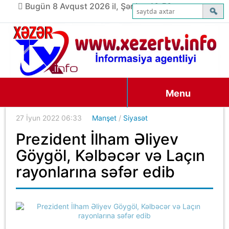
Bugün 8 Avqust 2026 il, Şənbə, 10:50
Menu
27 İyun 2022 06:33
Manşet
/
Siyasət
Prezident İlham Əliyev
Göygöl, Kəlbəcər və Laçın
rayonlarına səfər edib