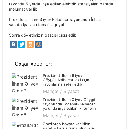
rayonda 5 yerdə inşa edilən elektrik stansiyaları barədə
məlumat verilib.
Prezident İlham Əliyev Kəlbəcər rayonunda İstisu
sanatoriyasının təməlini qoyub.
Sonra dövlətimizin başçısı çıxış edib.
Oxşar xəbərlər:
Prezident İlham Əliyev
Göygöl, Kəlbəcər və Laçın
rayonlarına səfər edib
Manşet / Siyasət
Prezident İlham Əliyev Göygöl
rayonunda Toğanalı-Kəlbəcər
yolunda inşa edilən iki tunelin
tikintisi ilə tanış olub
Manşet / Siyasət
Ərazilərdə həyata keçirilən
surətli- bərpa quruculuq işləri