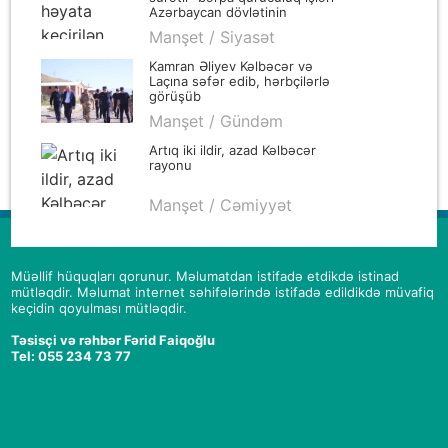
Azərbaycan dövlətinin
qüdrətinin və ölkə başçısı,
Manşet / Siyasət
cənab prezident İlham
Əliyevin iradəsinin
Kamran Əliyev Kəlbəcər və
göstəricisidir
Laçına səfər edib, hərbçilərlə
görüşüb
Manşet / Gündəm
Artıq iki ildir, azad Kəlbəcər
rayonu
Manşet / Cəmiyyət
Müəllif hüquqları qorunur. Məlumatdan istifadə etdikdə istinad
mütləqdir. Məlumat internet səhifələrində istifadə edildikdə müvafiq
keçidin qoyulması mütləqdir.
Təsisçi və rəhbər Fərid Faiqoğlu
Tel: 055 234 73 77