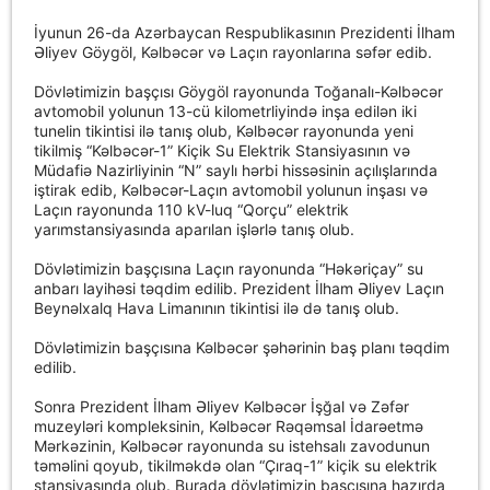
İyunun 26-da Azərbaycan Respublikasının Prezidenti İlham
Əliyev Göygöl, Kəlbəcər və Laçın rayonlarına səfər edib.
Dövlətimizin başçısı Göygöl rayonunda Toğanalı-Kəlbəcər
avtomobil yolunun 13-cü kilometrliyində inşa edilən iki
tunelin tikintisi ilə tanış olub, Kəlbəcər rayonunda yeni
tikilmiş “Kəlbəcər-1” Kiçik Su Elektrik Stansiyasının və
Müdafiə Nazirliyinin “N” saylı hərbi hissəsinin açılışlarında
iştirak edib, Kəlbəcər-Laçın avtomobil yolunun inşası və
Laçın rayonunda 110 kV-luq “Qorçu” elektrik
yarımstansiyasında aparılan işlərlə tanış olub.
Dövlətimizin başçısına Laçın rayonunda “Həkəriçay” su
anbarı layihəsi təqdim edilib. Prezident İlham Əliyev Laçın
Beynəlxalq Hava Limanının tikintisi ilə də tanış olub.
Dövlətimizin başçısına Kəlbəcər şəhərinin baş planı təqdim
edilib.
Sonra Prezident İlham Əliyev Kəlbəcər İşğal və Zəfər
muzeyləri kompleksinin, Kəlbəcər Rəqəmsal İdarəetmə
Mərkəzinin, Kəlbəcər rayonunda su istehsalı zavodunun
təməlini qoyub, tikilməkdə olan “Çıraq-1” kiçik su elektrik
stansiyasında olub. Burada dövlətimizin başçısına hazırda