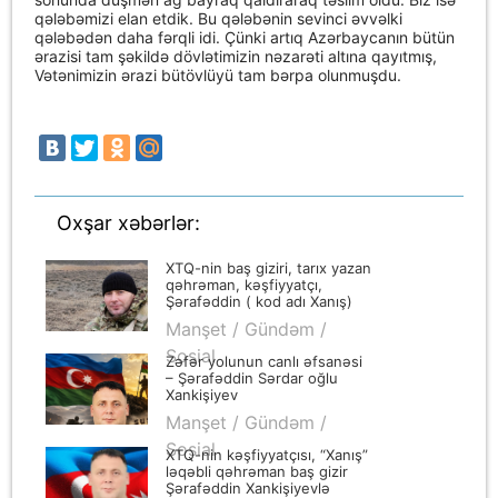
qələbəmizi elan etdik. Bu qələbənin sevinci əvvəlki
qələbədən daha fərqli idi. Çünki artıq Azərbaycanın bütün
ərazisi tam şəkildə dövlətimizin nəzarəti altına qayıtmış,
Vətənimizin ərazi bütövlüyü tam bərpa olunmuşdu.
Oxşar xəbərlər:
XTQ-nin baş giziri, tarıx yazan
qəhrəman, kəşfiyyatçı,
Şərafəddin ( kod adı Xanış)
Xankişiyevin döyüş
Manşet / Gündəm /
gündəliyindən...
Sosial
Zəfər yolunun canlı əfsanəsi
– Şərafəddin Sərdar oğlu
Xankişiyev
Manşet / Gündəm /
Sosial
XTQ-nin kəşfiyyatçısı, “Xanış”
ləqəbli qəhrəman baş gizir
Şərafəddin Xankişiyevlə