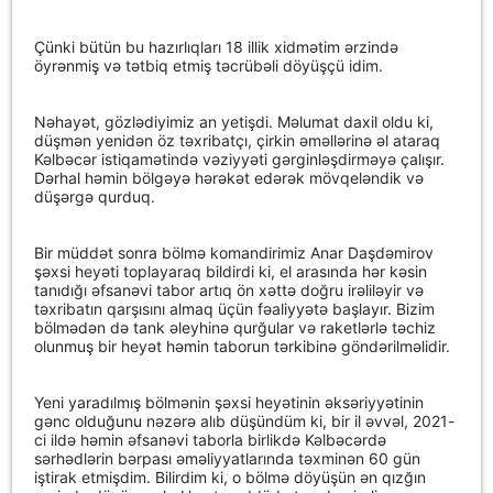
Çünki bütün bu hazırlıqları 18 illik xidmətim ərzində
öyrənmiş və tətbiq etmiş təcrübəli döyüşçü idim.
Nəhayət, gözlədiyimiz an yetişdi. Məlumat daxil oldu ki,
düşmən yenidən öz təxribatçı, çirkin əməllərinə əl ataraq
Kəlbəcər istiqamətində vəziyyəti gərginləşdirməyə çalışır.
Dərhal həmin bölgəyə hərəkət edərək mövqeləndik və
düşərgə qurduq.
Bir müddət sonra bölmə komandirimiz Anar Daşdəmirov
şəxsi heyəti toplayaraq bildirdi ki, el arasında hər kəsin
tanıdığı əfsanəvi tabor artıq ön xəttə doğru irəliləyir və
təxribatın qarşısını almaq üçün fəaliyyətə başlayır. Bizim
bölmədən də tank əleyhinə qurğular və raketlərlə təchiz
olunmuş bir heyət həmin taborun tərkibinə göndərilməlidir.
Yeni yaradılmış bölmənin şəxsi heyətinin əksəriyyətinin
gənc olduğunu nəzərə alıb düşündüm ki, bir il əvvəl, 2021-
ci ildə həmin əfsanəvi taborla birlikdə Kəlbəcərdə
sərhədlərin bərpası əməliyyatlarında təxminən 60 gün
iştirak etmişdim. Bilirdim ki, o bölmə döyüşün ən qızğın