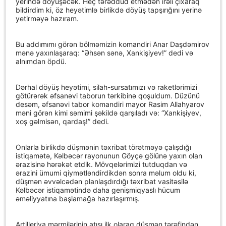
yerində döyüşəcək. Heç tərəddüd etmədən irəli çıxaraq
bildirdim ki, öz heyətimlə birlikdə döyüş tapşırığını yerinə
yetirməyə hazıram.
Bu addımımı görən bölməmizin komandiri Anar Daşdəmirov
mənə yaxınlaşaraq: “Əhsən sənə, Xankişiyev!” dedi və
alnımdan öpdü.
Dərhal döyüş heyətimi, silah-sursatımızı və raketlərimizi
götürərək əfsanəvi taborun tərkibinə qoşuldum. Düzünü
desəm, əfsanəvi tabor komandiri mayor Rasim Allahyarov
məni görən kimi səmimi şəkildə qarşıladı və: “Xankişiyev,
xoş gəlmisən, qardaş!” dedi.
Onlarla birlikdə düşmənin təxribat törətməyə çalışdığı
istiqamətə, Kəlbəcər rayonunun Göyçə gölünə yaxın olan
ərazisinə hərəkət etdik. Mövqelərimizi tutduqdan və
ərazini ümumi qiymətləndirdikdən sonra məlum oldu ki,
düşmən əvvəlcədən planlaşdırdığı təxribat vasitəsilə
Kəlbəcər istiqamətində daha genişmiqyaslı hücum
əməliyyatına başlamağa hazırlaşırmış.
Artilleriya mərmilərinin atışı ilk olaraq düşmən tərəfindən