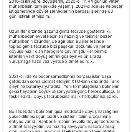
2016-cı ilin Aprel döyüşlərini, 2020-ci ilin 44 günlük Vətən
müharibəsini tam şəkildə yaşamış, 2021-ci ildə isə Kəlbəcər
istiqamətində dövlət sərhədlərinin bərpası işlərində 60
gün
iştirak etmişdim.
Uzun illər ərzində qazandığımız təcrübə göstərirdi ki,
müharibədən əvvəl keçirilən hazırlıq və təlimlər bəzən
müharibənin özündən də ağır olur. Bu illər ərzində
topladığımız təcrübə bizi peşəkar, dözümlü və hər an
döyüşə hazır olan hərbçilərə çevirmişdi. Hər birimiz
istənilən vaxt döyüş əmrini gözləyir və ön sırada
vuruşmağa hazır vəziyyətdə xidmət edirdik.
2021-ci ildə Kəlbəcər sərhədlərinin bərpası işləri başa
çatdıqdan sonra xidmət etdiyim XTQ-lərin daxilində Tank
əleyhinə batareya yaradıldı. Yeni formalaşdırılan bölmənin
şəxsi heyətinin böyük əksəriyyətini gənc hərbi qulluqçular
təşkil edirdi. Döyüş təcrübəsinə malik hərbçilər isə az idi.
Bu səbəbdən bölmənin qısa müddətdə döyüş hazırlığının
yüksəldilməsi üçün ciddi və sistemli təlim proqramına
ehtiyac var idi. Rəhbərlik mənim əvvəlki döyüş təcrübəmi,
xidmət fəaliyyətimi və hazırlıq səviyyəmi nəzərə alaraq
məni həmin yeni yaradılmış (TƏB) bölməyə təyin etdilər.