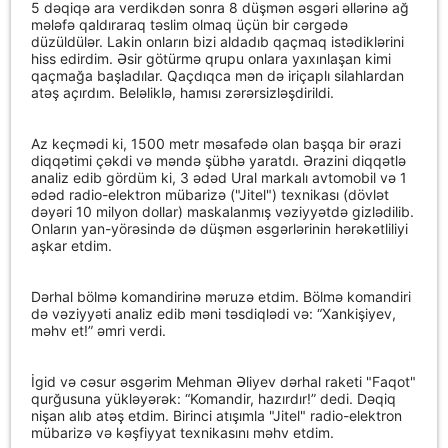
5 dəqiqə ara verdikdən sonra 8 düşmən əsgəri əllərinə ağ
mələfə qaldıraraq təslim olmaq üçün bir cərgədə
düzüldülər. Lakin onların bizi aldadıb qaçmaq istədiklərini
hiss edirdim. Əsir götürmə qrupu onlara yaxınlaşan kimi
qaçmağa başladılar. Qaçdıqca mən də iriçaplı silahlardan
atəş açırdım. Beləliklə, hamısı zərərsizləşdirildi.
Az keçmədi ki, 1500 metr məsafədə olan başqa bir ərazi
diqqətimi çəkdi və məndə şübhə yaratdı. Ərazini diqqətlə
analiz edib gördüm ki, 3 ədəd Ural markalı avtomobil və 1
ədəd radio-elektron mübarizə ("Jitel") texnikası (dövlət
dəyəri 10 milyon dollar) maskalanmış vəziyyətdə gizlədilib.
Onların yan-yörəsində də düşmən əsgərlərinin hərəkətliliyi
aşkar etdim.
Dərhal bölmə komandirinə məruzə etdim. Bölmə komandiri
də vəziyyəti analiz edib məni təsdiqlədi və: “Xankişiyev,
məhv et!” əmri verdi.
İgid və cəsur əsgərim Mehman Əliyev dərhal raketi "Faqot"
qurğusuna yükləyərək: “Komandir, hazırdır!” dedi. Dəqiq
nişan alıb atəş etdim. Birinci atışımla "Jitel" radio-elektron
mübarizə və kəşfiyyat texnikasını məhv etdim.