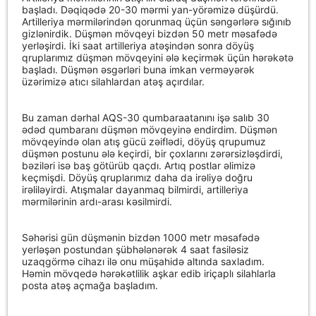
başladı. Dəqiqədə 20-30 mərmi yan-yörəmizə düşürdü.
Artilleriya mərmilərindən qorunmaq üçün səngərlərə sığınıb
gizlənirdik. Düşmən mövqeyi bizdən 50 metr məsafədə
yerləşirdi. İki saat artilleriya atəşindən sonra döyüş
qruplarımız düşmən mövqeyini ələ keçirmək üçün hərəkətə
başladı. Düşmən əsgərləri buna imkan verməyərək
üzərimizə atıcı silahlardan atəş açırdılar.
Bu zaman dərhal AQS-30 qumbaraatanını işə salıb 30
ədəd qumbaranı düşmən mövqeyinə endirdim. Düşmən
mövqeyində olan atış gücü zəiflədi, döyüş qrupumuz
düşmən postunu ələ keçirdi, bir çoxlarını zərərsizləşdirdi,
bəziləri isə baş götürüb qaçdı. Artıq postlar əlimizə
keçmişdi. Döyüş qruplarımız daha da irəliyə doğru
irəliləyirdi. Atışmalar dayanmaq bilmirdi, artilleriya
mərmilərinin ardı-arası kəsilmirdi.
Səhərisi gün düşmənin bizdən 1000 metr məsafədə
yerləşən postundan şübhələnərək 4 saat fasiləsiz
uzaqgörmə cihazı ilə onu müşahidə altında saxladım.
Həmin mövqedə hərəkətlilik aşkar edib iriçaplı silahlarla
posta atəş açmağa başladım.