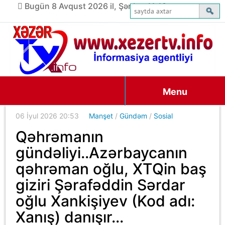
Bugün 8 Avqust 2026 il, Şənbə, 11:18
Menu
06 İyul 2026 20:53
Manşet
/
Gündəm
/
Sosial
Qəhrəmanın
gündəliyi..Azərbaycanın
qəhrəman oğlu, XTQin baş
giziri Şərafəddin Sərdar
oğlu Xankişiyev (Kod adı:
Xanış) danışır...