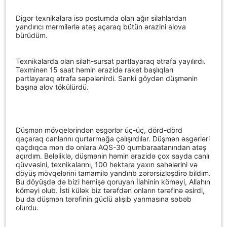
Digər texnikalara isə postumda olan ağır silahlardan
yandırıcı mərmilərlə atəş açaraq bütün ərazini alova
bürüdüm.
Texnikalarda olan silah-sursat partlayaraq ətrafa yayılırdı.
Təxminən 15 saat həmin ərazidə raket başlıqları
partlayaraq ətrafa səpələnirdi. Sanki göydən düşmənin
başına alov tökülürdü.
Düşmən mövqelərindən əsgərlər üç-üç, dörd-dörd
qaçaraq canlarını qurtarmağa çalışırdılar. Düşmən əsgərləri
qaçdıqca mən də onlara AQS-30 qumbaraatanından atəş
açırdım. Beləliklə, düşmənin həmin ərazidə çox sayda canlı
qüvvəsini, texnikalarını, 100 hektara yaxın sahələrini və
döyüş mövqelərini tamamilə yandırıb zərərsizləşdirə bildim.
Bu döyüşdə də bizi həmişə qoruyan İlahinin köməyi, Allahın
köməyi olub. İsti külək biz tərəfdən onların tərəfinə əsirdi,
bu da düşmən tərəfinin güclü alışıb yanmasına səbəb
olurdu.