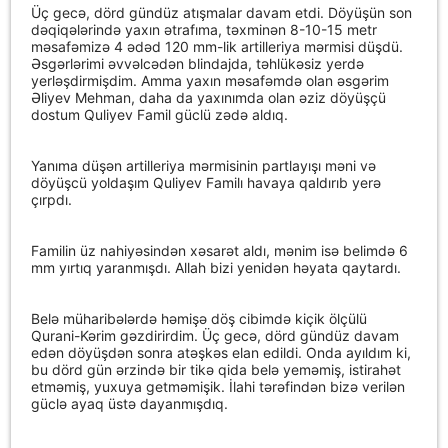
Üç gecə, dörd gündüz atışmalar davam etdi. Döyüşün son
dəqiqələrində yaxın ətrafıma, təxminən 8-10-15 metr
məsafəmizə 4 ədəd 120 mm-lik artilleriya mərmisi düşdü.
Əsgərlərimi əvvəlcədən blindajda, təhlükəsiz yerdə
yerləşdirmişdim. Amma yaxın məsafəmdə olan əsgərim
Əliyev Mehman, daha da yaxınımda olan əziz döyüşçü
dostum Quliyev Famil güclü zədə aldıq.
Yanıma düşən artilleriya mərmisinin partlayışı məni və
döyüşcü yoldaşım Quliyev Familı havaya qaldırıb yerə
çırpdı.
Familin üz nahiyəsindən xəsarət aldı, mənim isə belimdə 6
mm yırtıq yaranmışdı. Allah bizi yenidən həyata qaytardı.
Belə müharibələrdə həmişə döş cibimdə kiçik ölçülü
Qurani-Kərim gəzdirirdim. Üç gecə, dörd gündüz davam
edən döyüşdən sonra atəşkəs elan edildi. Onda ayıldım ki,
bu dörd gün ərzində bir tikə qida belə yeməmiş, istirahət
etməmiş, yuxuya getməmişik. İlahi tərəfindən bizə verilən
güclə ayaq üstə dayanmışdıq.