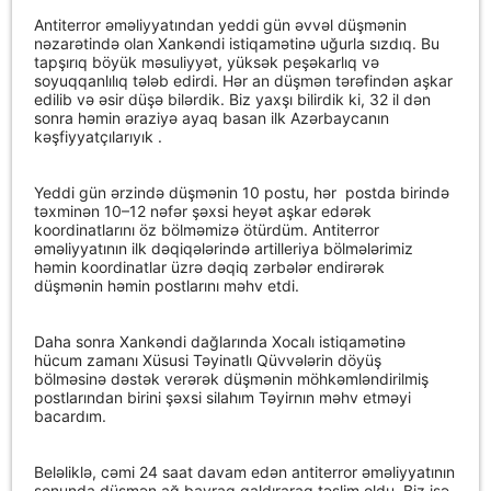
Antiterror əməliyyatından yeddi gün əvvəl düşmənin
nəzarətində olan Xankəndi istiqamətinə uğurla sızdıq. Bu
tapşırıq böyük məsuliyyət, yüksək peşəkarlıq və
soyuqqanlılıq tələb edirdi. Hər an düşmən tərəfindən aşkar
edilib və əsir düşə bilərdik. Biz yaxşı bilirdik ki, 32 il dən
sonra həmin əraziyə ayaq basan ilk Azərbaycanın
kəşfiyyatçılarıyık .
Yeddi gün ərzində düşmənin 10 postu, hər
postda birində
təxminən 10–12 nəfər şəxsi heyət aşkar edərək
koordinatlarını öz bölməmizə ötürdüm. Antiterror
əməliyyatının ilk dəqiqələrində artilleriya bölmələrimiz
həmin koordinatlar üzrə dəqiq zərbələr endirərək
düşmənin həmin postlarını məhv etdi.
Daha sonra Xankəndi dağlarında Xocalı istiqamətinə
hücum zamanı Xüsusi Təyinatlı Qüvvələrin döyüş
bölməsinə dəstək verərək düşmənin möhkəmləndirilmiş
postlarından birini şəxsi silahım Təyirnın məhv etməyi
bacardım.
Beləliklə, cəmi 24 saat davam edən antiterror əməliyyatının
sonunda düşmən ağ bayraq qaldıraraq təslim oldu. Biz isə