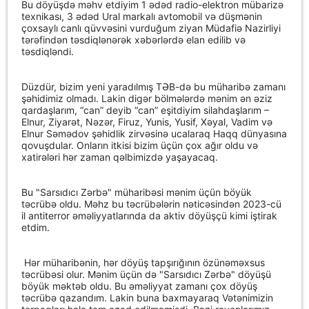
Bu döyüşdə məhv etdiyim 1 ədəd radio-elektron mübarizə
texnikası, 3 ədəd Ural markalı avtomobil və düşmənin
çoxsaylı canlı qüvvəsini vurduğum ziyan Müdafiə Nazirliyi
tərəfindən təsdiqlənərək xəbərlərdə elan edilib və
təsdiqləndi.
Düzdür, bizim yeni yaradılmış TƏB-də bu müharibə zamanı
şəhidimiz olmadı. Lakin digər bölmələrdə mənim ən əziz
qardaşlarım, “can” deyib “can” eşitdiyim silahdaşlarım –
Elnur, Ziyarət, Nəzər, Firuz, Yunis, Yusif, Xəyal, Vadim və
Elnur Səmədov şəhidlik zirvəsinə ucalaraq Haqq dünyasına
qovuşdular. Onların itkisi bizim üçün çox ağır oldu və
xatirələri hər zaman qəlbimizdə yaşayacaq.
Bu "Sarsıdıcı Zərbə" müharibəsi mənim üçün böyük
təcrübə oldu. Məhz bu təcrübələrin nəticəsindən 2023-cü
il antiterror əməliyyatlarında da aktiv döyüşçü kimi iştirak
etdim.
Hər müharibənin, hər döyüş tapşırığının özünəməxsus
təcrübəsi olur. Mənim üçün də "Sarsıdıcı Zərbə" döyüşü
böyük məktəb oldu. Bu əməliyyat zamanı çox döyüş
təcrübə qazandım. Lakin buna baxmayaraq Vətənimizin