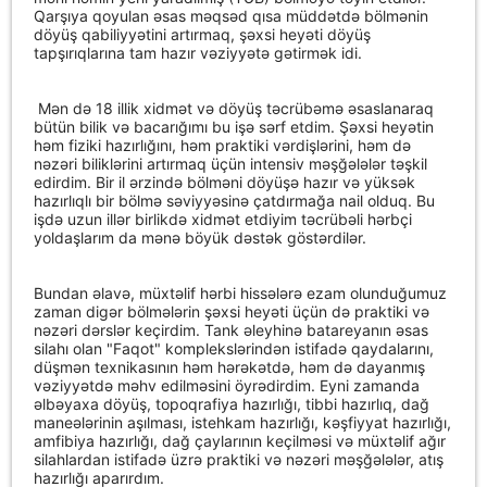
Qarşıya qoyulan əsas məqsəd qısa müddətdə bölmənin
döyüş qabiliyyətini artırmaq, şəxsi heyəti döyüş
tapşırıqlarına tam hazır vəziyyətə gətirmək idi.
Mən də 18 illik xidmət və döyüş təcrübəmə əsaslanaraq
bütün bilik və bacarığımı bu işə sərf etdim. Şəxsi heyətin
həm fiziki hazırlığını, həm praktiki vərdişlərini, həm də
nəzəri biliklərini artırmaq üçün intensiv məşğələlər təşkil
edirdim. Bir il ərzində bölməni döyüşə hazır və yüksək
hazırlıqlı bir bölmə səviyyəsinə çatdırmağa nail olduq. Bu
işdə uzun illər birlikdə xidmət etdiyim təcrübəli hərbçi
yoldaşlarım da mənə böyük dəstək göstərdilər.
Bundan əlavə, müxtəlif hərbi hissələrə ezam olunduğumuz
zaman digər bölmələrin şəxsi heyəti üçün də praktiki və
nəzəri dərslər keçirdim. Tank əleyhinə batareyanın əsas
silahı olan "Faqot" komplekslərindən istifadə qaydalarını,
düşmən texnikasının həm hərəkətdə, həm də dayanmış
vəziyyətdə məhv edilməsini öyrədirdim. Eyni zamanda
əlbəyaxa döyüş, topoqrafiya hazırlığı, tibbi hazırlıq, dağ
maneələrinin aşılması, istehkam hazırlığı, kəşfiyyat hazırlığı,
amfibiya hazırlığı, dağ çaylarının keçilməsi və müxtəlif ağır
silahlardan istifadə üzrə praktiki və nəzəri məşğələlər, atış
hazırlığı aparırdım.