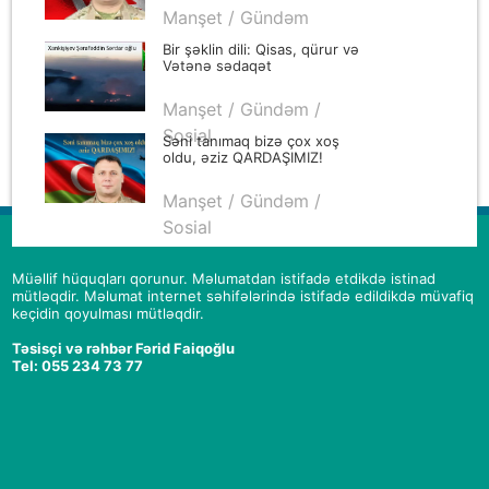
müsahibə
Manşet / Gündəm
Bir şəklin dili: Qisas, qürur və
Vətənə sədaqət
Manşet / Gündəm /
Sosial
Səni tanımaq bizə çox xoş
oldu, əziz QARDAŞIMIZ!
Manşet / Gündəm /
Sosial
Müəllif hüquqları qorunur. Məlumatdan istifadə etdikdə istinad
mütləqdir. Məlumat internet səhifələrində istifadə edildikdə müvafiq
keçidin qoyulması mütləqdir.
Təsisçi və rəhbər Fərid Faiqoğlu
Tel: 055 234 73 77