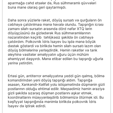
aparmağa cəhd etsələr də, Rus sülhməramlı qüvvələri
buna mane olaraq geri qaytarmışdı.
Daha sonra yüzlərlə raket, döyüş sursatı və qurğuların ön
cəbhəyə çatdırılması mənə həvalə olundu. Tapşırığın icrası
zamanı silah-sursatın arasında dörd nəfər XTQ lərin
döyüşçüsünü də gizlədərək Rus sülhməramlılarının
nəzarətindən keçirib
təhlükəsiz şəkildə ön cəbhəyə
çatdırdım. Polkovnik İdris İsayev bu işdə mənə böyük
dəstək göstərdi və birlikdə həmin silah-sursatı lazım olan
döyüş bölmələrinə yerləşdirdik. Həmin raketlər və tank
əleyhinə vasitələr əməliyyatın uğuru üçün mühüm
əhəmiyyət daşıyırdı. Mənə etibar edilən bu tapşırığı uğurla
yerinə yetirdim.
Ertəsi gün, antiterror əməliyyatına yeddi gün qalmış, bölmə
komandirindən yeni döyüş tapşırığı aldım. Tapşırığa
əsasən, Xankəndi–Xəlifəli yolu istiqamətində düşmənin gizli
postlarının olduğu ehtimal edilir. Məqsədimiz həmin əraziyə
gizli şəkildə sızaraq düşmən postlarını aşkar etmək,
koordinatlarını müəyyənləşdirib bölməmizə ötürmək idi. Bu
kəşfiyyat tapşırığında mənimlə birlikdə polkovnik İdris
İsayev də iştirak edirdi.