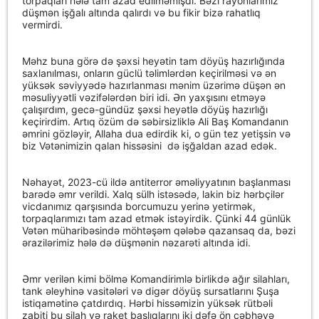
torpaqları hələ tam azad edilməmişdi. Bəzi rayonlarımız
düşmən işğalı altında qalırdı və bu fikir bizə rahatlıq
vermirdi.
Məhz buna görə də şəxsi heyətin tam döyüş hazırlığında
saxlanılması, onların güclü təlimlərdən keçirilməsi və ən
yüksək səviyyədə hazırlanması mənim üzərimə düşən ən
məsuliyyətli vəzifələrdən biri idi. Ən yaxşısını etməyə
çalışırdım, gecə-gündüz şəxsi heyətlə döyüş hazırlığı
keçirirdim. Artıq özüm də səbirsizliklə Ali Baş Komandanın
əmrini gözləyir, Allaha dua edirdik ki, o gün tez yetişsin və
biz Vətənimizin qalan hissəsini
də işğaldan azad edək.
Nəhayət, 2023-cü ildə antiterror əməliyyatının başlanması
barədə əmr verildi. Xalq sülh istəsədə, lakin biz hərbçilər
vicdanımız qarşısında borcumuzu yerinə yetirmək,
torpaqlarımızı tam azad etmək istəyirdik. Çünki 44 günlük
Vətən müharibəsində möhtəşəm qələbə qazansaq da, bəzi
ərazilərimiz hələ də düşmənin nəzarəti altında idi.
Əmr verilən kimi bölmə Komandirimlə birlikdə ağır silahları,
tank əleyhinə vasitələri və digər döyüş sursatlarını Şuşa
istiqamətinə çatdırdıq. Hərbi hissəmizin yüksək rütbəli
zabiti bu silah və raket başlıqlarını iki dəfə ön cəbhəyə