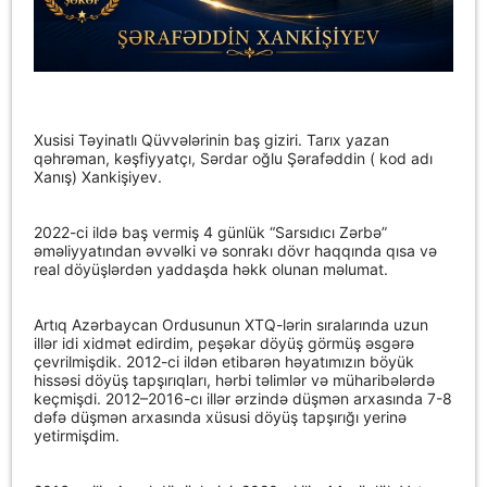
Xusisi Təyinatlı Qüvvələrinin baş giziri.
Tarıx yazan
qəhrəman, kəşfiyyatçı, Sərdar oğlu Şərafəddin ( kod adı
Xanış) Xankişiyev.
2022-ci ildə baş vermiş 4 günlük “Sarsıdıcı Zərbə”
əməliyyatından əvvəlki və sonrakı dövr haqqında qısa və
real döyüşlərdən yaddaşda həkk olunan məlumat.
Artıq Azərbaycan Ordusunun XTQ-lərin sıralarında uzun
illər idi xidmət edirdim, peşəkar döyüş görmüş əsgərə
çevrilmişdik. 2012-ci ildən etibarən həyatımızın böyük
hissəsi döyüş tapşırıqları, hərbi təlimlər və müharibələrdə
keçmişdi. 2012–2016-cı illər ərzində düşmən arxasında 7-8
dəfə düşmən arxasında xüsusi döyüş tapşırığı yerinə
yetirmişdim.