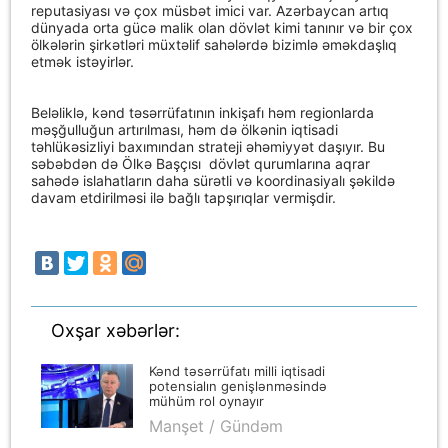
reputasiyası və çox müsbət imici var. Azərbaycan artıq
dünyada orta gücə malik olan dövlət kimi tanınır və bir çox
ölkələrin şirkətləri müxtəlif sahələrdə bizimlə əməkdaşlıq
etmək istəyirlər.
Beləliklə, kənd təsərrüfatının inkişafı həm regionlarda
məşğulluğun artırılması, həm də ölkənin iqtisadi
təhlükəsizliyi baxımından strateji əhəmiyyət daşıyır. Bu
səbəbdən də Ölkə Başçısı
dövlət qurumlarına aqrar
sahədə islahatların daha sürətli və koordinasiyalı şəkildə
davam etdirilməsi ilə bağlı tapşırıqlar vermişdir.
Oxşar xəbərlər:
Kənd təsərrüfatı milli iqtisadi
potensialın genişlənməsində
mühüm rol oynayır
Manşet / Gündəm