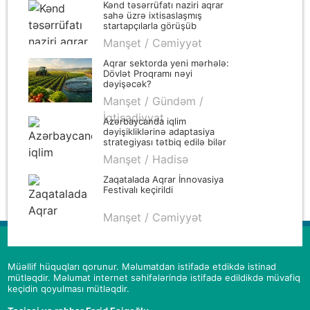
Kənd təsərrüfatı naziri aqrar
sahə üzrə ixtisaslaşmış
startapçılarla görüşüb
Manşet / Cəmiyyət
Aqrar sektorda yeni mərhələ:
Dövlət Proqramı nəyi
dəyişəcək?
Manşet / Gündəm /
İqtisadiyyat
Azərbaycanda iqlim
dəyişikliklərinə adaptasiya
strategiyası tətbiq edilə bilər
Manşet / Hadisə
Zaqatalada Aqrar İnnovasiya
Festivalı keçirildi
Manşet / Cəmiyyət
Müəllif hüquqları qorunur. Məlumatdan istifadə etdikdə istinad
mütləqdir. Məlumat internet səhifələrində istifadə edildikdə müvafiq
keçidin qoyulması mütləqdir.