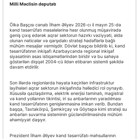
Milli Məclisin deputatı
Ölkə Başçısı cənab İlham Əliyev 2026-cı il mayın 25-də
kənd təsərrüfatı məsələlərinə həsr olunmuş müşavirədə
geniş çıxış edərək aqrar sektorun hazırkı vəziyyəti, əldə
olunan nəticələr və qarşıdakı strateji hədəflərlə bağlı
mühüm mesajlar vermişdir. Dövlət başçısı bildirib ki, kənd
təsərrüfatının inkişafı Azərbaycanda regional inkişaf
siyasətinin əsas istiqamətlərindən biridir və bu sahəyə
göstərilən diqqət 2004-cü ildən etibarən sistemli şəkildə
davam etdirilir.
Son illərdə regionlarda həyata keçirilən infrastruktur
layihələri aqrar sektorun inkişafında həlledici rol oynayıb.
Xüsusilə qazlaşdırma, elektrik enerjisi təminatı, magistral
və kənd yollarının tikintisi, iri su anbarlarının yaradılması
kənd təsərrüfatının genişlənməsinə imkan verib. Bundan
başqa, Taxtakörpü, Şəmkirçay və Göytəpə kimi strateji su
anbarları suvarma sisteminin gücləndirilməsində mühüm
əhəmiyyət daşıyır.
Prezident İlham Əliyev kənd təsərrüfatı məhsullarının