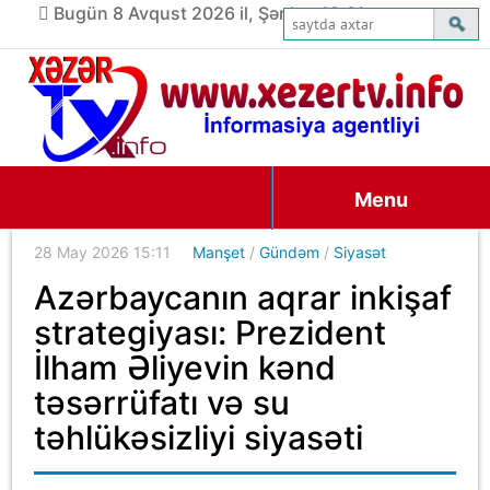
Bugün 8 Avqust 2026 il, Şənbə, 18:01
Menu
28 May 2026 15:11
Manşet
/
Gündəm
/
Siyasət
Azərbaycanın aqrar inkişaf
strategiyası: Prezident
İlham Əliyevin kənd
təsərrüfatı və su
təhlükəsizliyi siyasəti