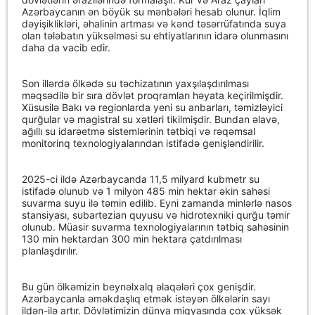
Azərbaycanın ən böyük su mənbələri hesab olunur. İqlim
dəyişiklikləri, əhalinin artması və kənd təsərrüfatında suya
olan tələbatın yüksəlməsi su ehtiyatlarının idarə olunmasını
daha da vacib edir.
Son illərdə ölkədə su təchizatının yaxşılaşdırılması
məqsədilə bir sıra dövlət proqramları həyata keçirilmişdir.
Xüsusilə Bakı və regionlarda yeni su anbarları, təmizləyici
qurğular və magistral su xətləri tikilmişdir. Bundan əlavə,
ağıllı su idarəetmə sistemlərinin tətbiqi və rəqəmsal
monitorinq texnologiyalarından istifadə genişləndirilir.
2025-ci ildə Azərbaycanda 11,5 milyard kubmetr su
istifadə olunub və 1 milyon 485 min hektar əkin sahəsi
suvarma suyu ilə təmin edilib. Eyni zamanda minlərlə nasos
stansiyası, subartezian quyusu və hidrotexniki qurğu təmir
olunub. Müasir suvarma texnologiyalarının tətbiq sahəsinin
130 min hektardan 300 min hektara çatdırılması
planlaşdırılır.
Bu gün ölkəmizin beynəlxalq əlaqələri çox genişdir.
Azərbaycanla əməkdaşlıq etmək istəyən ölkələrin sayı
ildən-ilə artır. Dövlətimizin dünya miqyasında çox yüksək