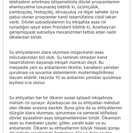
istehsalının artırılması istiqamətində dövlət proqramlarının
əhəmiyyətinə toxunaraq bildirib ki, üzümçülük,
pambıqçılıq, fındıqçılıq, sitrusçuluq və digər sahələr üzrə
qəbul olunan proqramlar kənd təsərrüfatına ciddi təkan
verib. Dövlət subsidiyalarının bu inkişafda əsas rol
oynadığını qeyd edən Prezident bildirib ki, Azərbaycan
genişmiqyaslı subsidiya mexanizmləri tətbiq edən nadir
ölkələrdən biridir.
Su ehtiyatlarının idarə olunması müşavirənin əsas
mövzularından biri olub. Su təminatı olmadan kənd
təsərrüfatının dayanıqlı inkişafı mümkün deyil. Bu
məqsədlə yeni su anbarlarının tikintisi, kanalların yenidən
qurulması və suvarma sistemlərinin modernləşdirilməsi
davam etdirilir. Hazırda 10 su anbarının yenidən qurulması
layihəsi icra olunur.
Su ehtiyatları hər bir ölkənin sosial-iqtisadi inkişafında
mühüm rol oynayır. Azərbaycan da su ehtiyatları məhdud
olan ölkələr sırasına daxildir. Buna görə də su ehtiyatlarının
düzgün idarə olunması, qorunması və səmərəli istifadəsi
dövlət siyasətinin əsas istiqamətlərindən biridir. Ölkəmizin
əsas su mənbələri çaylar, göllər, yeraltı sular və su
anbarlarıdır. Ölkənin su ehtiyatlarının böyük hissəsi qonşu
dövlətlərin ərazilərində formalaşır. Kür və Araz çayları