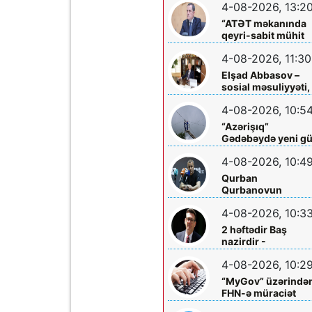
4-08-2026, 13:2
arasında
işləməyəcək
“ATƏT məkanında
qeyri-sabit mühit
hökm sürür”
4-08-2026, 11:30
Elşad Abbasov –
sosial məsuliyyəti,
xeyriyyəçiliyi və mil
4-08-2026, 10:5
dəyərlərə bağlılığı
ilə seçilən nüfuzlu
“Azərişıq”
rəhbər
Gədəbəydə yeni g
mərkəzləri
4-08-2026, 10:4
quraşdırdı
Qurban
Qurbanovun
mətbuat konfransı
4-08-2026, 10:3
Bakıda olacaq
2 həftədir Baş
nazirdir -
Məzuniyyətə çıxır
4-08-2026, 10:2
“MyGov” üzərində
FHN-ə müraciət
etmək olacaq