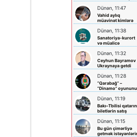
qazandırmadı...
Dünən, 11:47
Vahid aylıq
müavinət kimlərə
verilir? - Dövlət
Dünən, 11:38
Komitəsindən
açıqlama vahid-
Sanatoriya-kurort
ayliq-muavinet-
və müalicə
kimlere-verilir
mərkəzlərinə yola
Dünən, 11:32
salındılar
Ceyhun Bayramov
Ukraynaya getdi
Dünən, 11:28
“Qarabağ” –
“Dinamo” oyunun
biletləri satışa
Dünən, 11:19
çıxarılır
Bakı–Tbilisi qatarı
biletlərin satış
müddəti artırılır
Dünən, 11:15
Bu gün çimərliyə
getmək istəyənləri