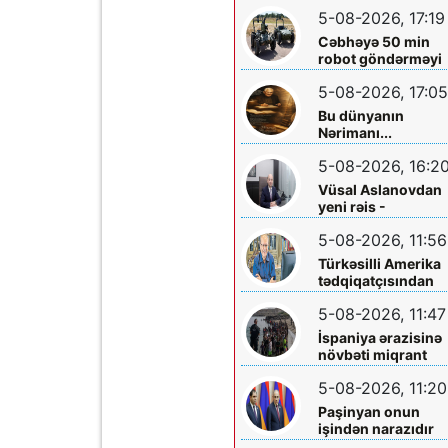
ölkəyə qarşı istifa
5-08-2026, 17:19
olunmasına icazə
verməz”
Cəbhəyə 50 min
robot göndərməyi
planlaşdırırlar
5-08-2026, 17:05
Bu dünyanın
Nərimanı...
5-08-2026, 16:2
Vüsal Aslanovdan
yeni rəis -
Təyinatları
5-08-2026, 11:56
Türkəsilli Amerika
tədqiqatçısından
Talebinə -
5-08-2026, 11:47
Vardanyanla bağlı
çağırış
İspaniya ərazisinə
növbəti miqrant
axını gözlənilir?
5-08-2026, 11:20
Paşinyan onun
işindən narazıdır