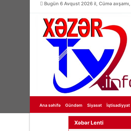
Bugün 6 Avqust 2026 il, Cümə axşamı,
Ana səhifə
Gündəm
Siyasət
İqtisadiyyat
Haqqımızda
Xəbər Lenti