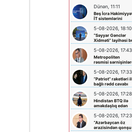
diqqətinə!
Dünən, 11:11
Beş İcra Hakimiyyə
İT sistemlərini
“Hökumət
5-08-2026, 18:10
buludu”na köçürd
“Səyyar Gənclər
Xidməti” layihəsi b
dəfə
5-08-2026, 17:43
Metropoliten
rəsmisi sərnişinlər
çıxış yolu göstərdi
5-08-2026, 17:33
“Patriot” raketləri i
bağlı rədd cavabı
aldı
5-08-2026, 17:28
Hindistan BTQ ilə
əməkdaşlıq edən
hüquq müdafiəçisi
5-08-2026, 17:23
təhdid edib
“Azərbaycan öz
ərazisindən qonşu