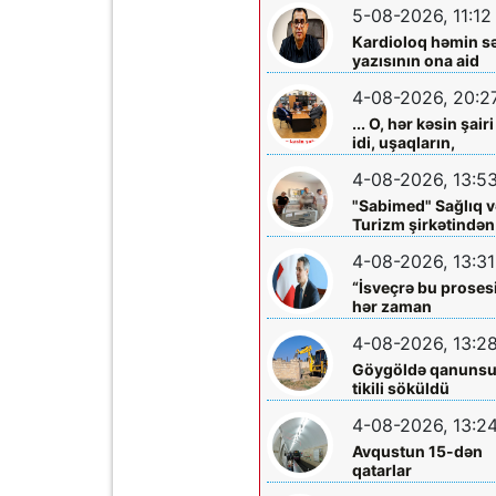
5-08-2026, 11:12
Kardioloq həmin s
yazısının ona aid
olmadığını -
4-08-2026, 20:2
Açıqladı
... O, hər kəsin şairi
idi, uşaqların,
gənclərin,
4-08-2026, 13:5
böyüklərin qəlbinə
yol tapan incə qəlbl
"Sabimed" Sağlıq v
söz sərrafı idi...
Turizm şirkətindən
növbəti xeyirxah
4-08-2026, 13:31
addım – Türkiyədə
müalicə alan
“İsveçrə bu proses
körpəyə hərtərəfli
hər zaman
dəstək
dəstəkləməyə
4-08-2026, 13:2
hazırdır”
Göygöldə qanuns
tikili söküldü
4-08-2026, 13:2
Avqustun 15-dən
qatarlar
“Nizami”-“28 May”