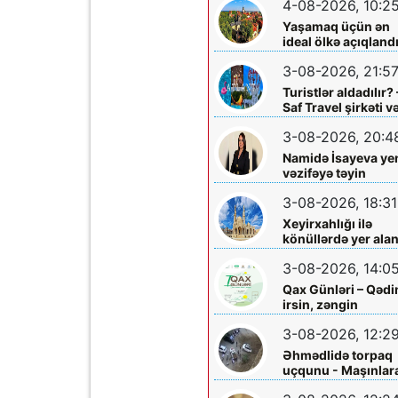
4-08-2026, 10:2
Yaşamaq üçün ən
ideal ölkə açıqland
3-08-2026, 21:5
Turistlər aldadılır? 
Saf Travel şirkəti v
Nabran turu ilə bağ
3-08-2026, 20:4
ciddi iddialar
araşdırılmalıdır
Namidə İsayeva ye
vəzifəyə təyin
olundu
3-08-2026, 18:31
Xeyirxahlığı ilə
könüllərdə yer ala
Heydər müəllimə
3-08-2026, 14:0
şəfa diləyirik
Qax Günləri – Qəd
irsin, zəngin
mədəniyyətin və
3-08-2026, 12:2
müasir inkişafın
bayramı
Əhmədlidə torpaq
uçqunu - Maşınlar
zərər dəydi