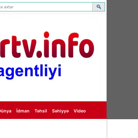
Dünya
İdman
Təhsil
Səhiyyə
Video