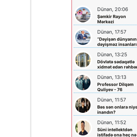
Dünən, 20:06
Şəmkir Rayon
Mərkəzi
Xəstəxanasının
Dünən, 17:57
həkimi Ceyhun
Rəsulov və arvadı
“Dəyişən dünyanın
Arzu Əskərovanın
dəyişməz insanları
icra etdiyi mioma
layihəsində...
əməliyyatından
Dünən, 13:25
sonra qadının
Dövlətə sədaqətlə
ölümü ilə bağlı
xidmət edən rəhbər
Şəmkir rayon
Şəmkir Elektrik
prokrurluğunda
Dünən, 13:13
Şəbəkəsinin rəisi
araşdırma aparılır
Mehman Xəlilovun
Professor Dilqəm
fəaliyyəti
Quliyev - 76
Dünən, 11:57
Bəs sən onlara niy
inandın?
Dünən, 11:52
Süni intellektdən
istifadə ona heç nə