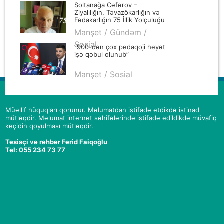
oğlunun 67 yaşı tamam olması
Soltanağa Cəfərov –
münasibətilə təbrik
Ziyalılığın, Təvazökarlığın və
Fədakarlığın 75 İllik Yolçuluğu
Manşet / Gündəm /
Sosial
“900-dən çox pedaqoji heyət
işə qəbul olunub”
Manşet / Sosial
Müəllif hüquqları qorunur. Məlumatdan istifadə etdikdə istinad
mütləqdir. Məlumat internet səhifələrində istifadə edildikdə müvafiq
keçidin qoyulması mütləqdir.
Təsisçi və rəhbər Fərid Faiqoğlu
Tel: 055 234 73 77