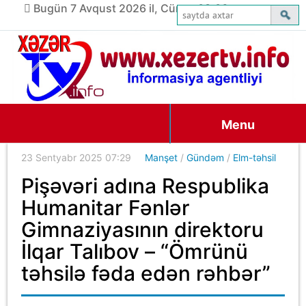
Bugün 7 Avqust 2026 il, Cümə, 03:06
Menu
23 Sentyabr 2025 07:29
Manşet
/
Gündəm
/
Elm-təhsil
Pişəvəri adına Respublika
Humanitar Fənlər
Gimnaziyasının direktoru
İlqar Talıbov – “Ömrünü
təhsilə fəda edən rəhbər”