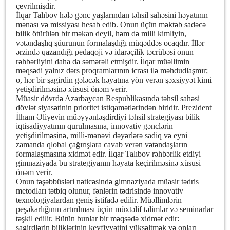
çevrilmişdir.
İlqar Talıbov hələ gənc yaşlarından təhsil sahəsini həyatının
mənası və missiyası hesab edib. Onun üçün məktəb sadəcə
bilik ötürülən bir məkan deyil, həm də milli kimliyin,
vətəndaşlıq şüurunun formalaşdığı müqəddəs ocaqdır. İllər
ərzində qazandığı pedaqoji və idarəçilik təcrübəsi onun
rəhbərliyini daha da səmərəli etmişdir. İlqar müəllimin
məqsədi yalnız dərs proqramlarının icrası ilə məhdudlaşmır;
o, hər bir şagirdin gələcək həyatına yön verən şəxsiyyət kimi
yetişdirilməsinə xüsusi önəm verir.
Müasir dövrdə Azərbaycan Respublikasında təhsil sahəsi
dövlət siyasətinin prioritet istiqamətlərindən biridir. Prezident
İlham Əliyevin müəyyənləşdirdiyi təhsil strategiyası bilik
iqtisadiyyatının qurulmasına, innovativ gənclərin
yetişdirilməsinə, milli-mənəvi dəyərlərə sadiq və eyni
zamanda qlobal çağırışlara cavab verən vətəndaşların
formalaşmasına xidmət edir. İlqar Talıbov rəhbərlik etdiyi
gimnaziyada bu strategiyanın həyata keçirilməsinə xüsusi
önəm verir.
Onun təşəbbüsləri nəticəsində gimnaziyada müasir tədris
metodları tətbiq olunur, fənlərin tədrisində innovativ
texnologiyalardan geniş istifadə edilir. Müəllimlərin
peşəkarlığının artırılması üçün müxtəlif təlimlər və seminarlar
təşkil edilir. Bütün bunlar bir məqsədə xidmət edir:
şagirdlərin biliklərinin keyfiyyətini yüksəltmək və onları