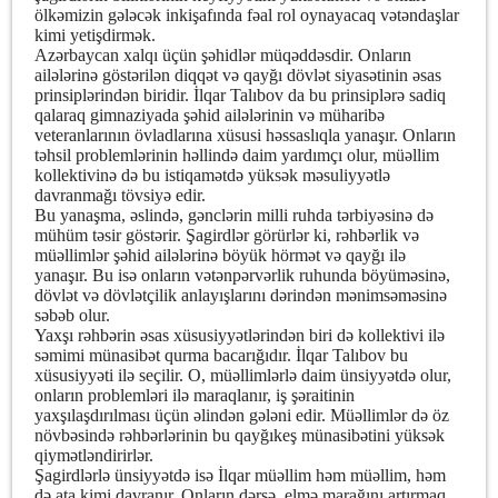
ölkəmizin gələcək inkişafında fəal rol oynayacaq vətəndaşlar
kimi yetişdirmək.
Azərbaycan xalqı üçün şəhidlər müqəddəsdir. Onların
ailələrinə göstərilən diqqət və qayğı dövlət siyasətinin əsas
prinsiplərindən biridir. İlqar Talıbov da bu prinsiplərə sadiq
qalaraq gimnaziyada şəhid ailələrinin və müharibə
veteranlarının övladlarına xüsusi həssaslıqla yanaşır. Onların
təhsil problemlərinin həllində daim yardımçı olur, müəllim
kollektivinə də bu istiqamətdə yüksək məsuliyyətlə
davranmağı tövsiyə edir.
Bu yanaşma, əslində, gənclərin milli ruhda tərbiyəsinə də
mühüm təsir göstərir. Şagirdlər görürlər ki, rəhbərlik və
müəllimlər şəhid ailələrinə böyük hörmət və qayğı ilə
yanaşır. Bu isə onların vətənpərvərlik ruhunda böyüməsinə,
dövlət və dövlətçilik anlayışlarını dərindən mənimsəməsinə
səbəb olur.
Yaxşı rəhbərin əsas xüsusiyyətlərindən biri də kollektivi ilə
səmimi münasibət qurma bacarığıdır. İlqar Talıbov bu
xüsusiyyəti ilə seçilir. O, müəllimlərlə daim ünsiyyətdə olur,
onların problemləri ilə maraqlanır, iş şəraitinin
yaxşılaşdırılması üçün əlindən gələni edir. Müəllimlər də öz
növbəsində rəhbərlərinin bu qayğıkeş münasibətini yüksək
qiymətləndirirlər.
Şagirdlərlə ünsiyyətdə isə İlqar müəllim həm müəllim, həm
də ata kimi davranır. Onların dərsə, elmə marağını artırmaq