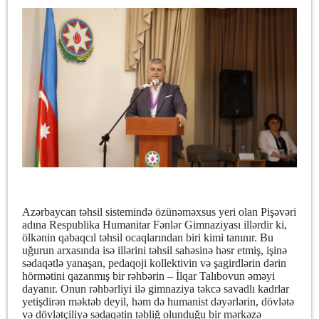
Azərbaycan təhsil sistemində özünəməxsus yeri olan Pişəvəri
adına Respublika Humanitar Fənlər Gimnaziyası illərdir ki,
ölkənin qabaqcıl təhsil ocaqlarından biri kimi tanınır. Bu
uğurun arxasında isə illərini təhsil sahəsinə həsr etmiş, işinə
sədaqətlə yanaşan, pedaqoji kollektivin və şagirdlərin dərin
hörmətini qazanmış bir rəhbərin – İlqar Talıbovun əməyi
dayanır. Onun rəhbərliyi ilə gimnaziya təkcə savadlı kadrlar
yetişdirən məktəb deyil, həm də humanist dəyərlərin, dövlətə
və dövlətçiliyə sədaqətin təbliğ olunduğu bir mərkəzə