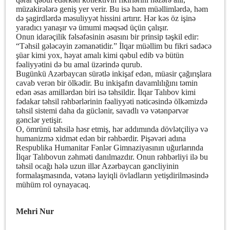
müzakirələrə geniş yer verir. Bu isə həm müəllimlərdə, həm
də şagirdlərdə məsuliyyət hissini artırır. Hər kəs öz işinə
yaradıcı yanaşır və ümumi məqsəd üçün çalışır.
Onun idarəçilik fəlsəfəsinin əsasını bir prinsip təşkil edir:
“Təhsil gələcəyin zəmanətidir.” İlqar müəllim bu fikri sadəcə
şüar kimi yox, həyat amalı kimi qəbul edib və bütün
fəaliyyətini də bu amal üzərində qurub.
Bugünkü Azərbaycan sürətlə inkişaf edən, müasir çağırışlara
cavab verən bir ölkədir. Bu inkişafın davamlılığını təmin
edən əsas amillərdən biri isə təhsildir. İlqar Talıbov kimi
fədakar təhsil rəhbərlərinin fəaliyyəti nəticəsində ölkəmizdə
təhsil sistemi daha da güclənir, savadlı və vətənpərvər
gənclər yetişir.
O, ömrünü təhsilə həsr etmiş, hər addımında dövlətçiliyə və
humanizmə xidmət edən bir rəhbərdir. Pişəvəri adına
Respublika Humanitar Fənlər Gimnaziyasının uğurlarında
İlqar Talıbovun zəhməti danılmazdır. Onun rəhbərliyi ilə bu
təhsil ocağı hələ uzun illər Azərbaycan gəncliyinin
formalaşmasında, vətənə layiqli övladların yetişdirilməsində
mühüm rol oynayacaq.
Mehri Nur