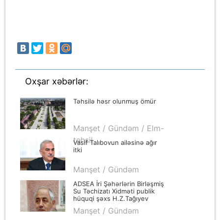
Oxşar xəbərlər:
Təhsilə həsr olunmuş ömür
Manşet / Gündəm / Elm-
təhsil
Vasif Talıbovun ailəsinə ağır
itki
Manşet / Gündəm
ADSEA İri Şəhərlərin Birləşmiş
Su Təchizatı Xidməti publik
hüquqi şəxs H.Z.Tağıyev
adına Su Təchizat İdarəsinin
Manşet / Gündəm
rəisi Seyidov Mirkamil Miriş