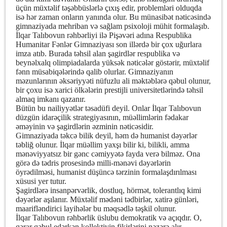
üçün müxtəlif təşəbbüslərlə çıxış edir, problemləri olduqda
isə hər zaman onların yanında olur. Bu münasibət nəticəsində
gimnaziyada mehriban və sağlam psixoloji mühit formalaşıb.
İlqar Talıbovun rəhbərliyi ilə Pişəvəri adına Respublika
Humanitar Fənlər Gimnaziyası son illərdə bir çox uğurlara
imza atıb. Burada təhsil alan şagirdlər respublika və
beynəlxalq olimpiadalarda yüksək nəticələr göstərir, müxtəlif
fənn müsabiqələrində qalib olurlar. Gimnaziyanın
məzunlarının əksəriyyəti nüfuzlu ali məktəblərə qəbul olunur,
bir çoxu isə xarici ölkələrin prestijli universitetlərində təhsil
almaq imkanı qazanır.
Bütün bu nailiyyətlər təsadüfi deyil. Onlar İlqar Talıbovun
düzgün idarəçilik strategiyasının, müəllimlərin fədakar
əməyinin və şagirdlərin əzminin nəticəsidir.
Gimnaziyada təkcə bilik deyil, həm də humanist dəyərlər
təbliğ olunur. İlqar müəllim yaxşı bilir ki, bilikli, amma
mənəviyyatsız bir gənc cəmiyyətə fayda verə bilməz. Ona
görə də tədris prosesində milli-mənəvi dəyərlərin
öyrədilməsi, humanist düşüncə tərzinin formalaşdırılması
xüsusi yer tutur.
Şagirdlərə insanpərvərlik, dostluq, hörmət, tolerantlıq kimi
dəyərlər aşılanır. Müxtəlif mədəni tədbirlər, xatirə günləri,
maarifləndirici layihələr bu məqsədlə təşkil olunur.
İlqar Talıbovun rəhbərlik üslubu demokratik və açıqdır. O,
qərar qəbul edərkən kollektivin fikirlərini nəzərə alır,