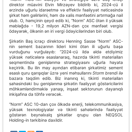
direktor müavini Elvin Mirzəyev bildirib ki, 2024-cü il
ərzində uğurlu idarəetmə və effektiv fəaliyyət nəticəsində
şirkət həm gəlirlərini, həm də xalis mənfəətini artırmağa nail
olub. O, həmçinin qeyd edib ki, “Norm” ASC ötən il yüksək
məbləğdə - 19,2 milyon AZN-dən çox mənfəət vergisi
ödəyərək, ölkənin ən iri vergi ödəyicilərindən biri olub.
Şirkətin Baş icraçı direktoru Henning Sasse “Norm” ASC-
nin sement bazarının lideri kimi ötən ili uğurlu başa
vurduğunu vurğulayıb: “2024-cü ildə əldə etdiyimiz
yüksək nəticələrə əsaslanaraq, hazırda tikinti materialları
seqmentində genişlənmə strategiyasını uğurla həyata
keçiririk. Bu ilin may ayından etibarən şirkətimiz sement
əsaslı quru qarışıqlar üzrə yeni məhsullarını
Storm brendi ilə
bazara təqdim edib. Biz inanırıq ki, tikinti materialları
sahəsindəki bu genişlənmə şirkətin fəaliyyət göstəricilərini
möhkəmləndirməklə yanaşı, inşaat sektorunun dayanıqlı
inkişafına da töhfə verəcək.
“Norm” ASC 10-dan çox ölkədə enerji, telekommunikasiya,
yüksək texnologiyalar və tikinti sahələrində fəaliyyət
göstərən beynəlxalq şirkətlər qrupu olan NEQSOL
Holding-in tərkibinə daxildir.