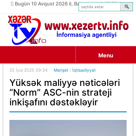
Bugün 10 Avqust 2026 il, Bazar ertəsi, 15:52
Menu
25 İyul 2025 09:34
Manşet
/
İqtisadiyyat
Yüksək maliyyə nəticələri
“Norm” ASC-nin strateji
inkişafını dəstəkləyir