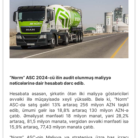
“Norm” ASC 2024-cü ilin audit olunmuş maliyyə
nəticələrinə dair hesabatı dərc edib.
Hesabata əsasən, şirkətin ötən ilki maliyyə göstəriciləri
əvvəlki illə müqayisədə xeyli yüksəlib. Belə ki, “Norm”
ASC-də satış gəliri 13% artaraq 256 milyon AZN təşkil
edib, ümumi gəlir isə 18,8% artaraq 130 milyon AZN-ə
çatıb. Əməliyyat mənfəəti 18 milyon manat, yəni 28,2%
artaraq, 81,5 milyon manata, vergidən əvvəlki mənfəəti isə
15,9% artaraq, 77,43 milyon manata çatıb.
“Norm” ASC-nin Maliyyə və strategiya üzrə baş icraçı