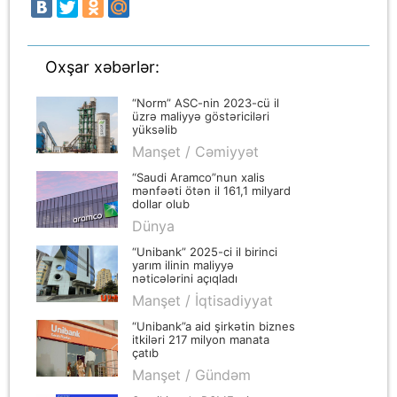
Oxşar xəbərlər:
“Norm” ASC-nin 2023-cü il
üzrə maliyyə göstəriciləri
yüksəlib
Manşet / Cəmiyyət
“Saudi Aramco”nun xalis
mənfəəti ötən il 161,1 milyard
dollar olub
Dünya
“Unibank” 2025-ci il birinci
yarım ilinin maliyyə
nəticələrini açıqladı
Manşet / İqtisadiyyat
“Unibank”a aid şirkətin biznes
itkiləri 217 milyon manata
çatıb
Manşet / Gündəm