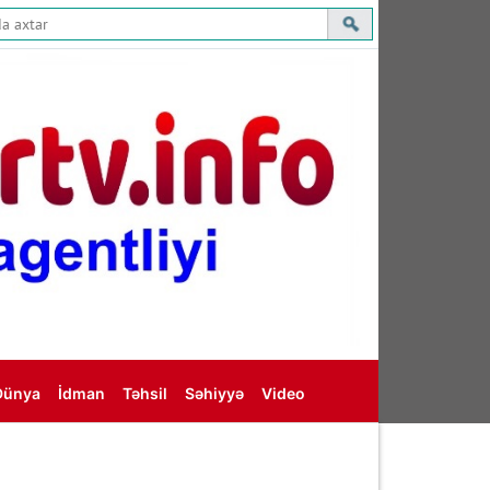
Dünya
İdman
Təhsil
Səhiyyə
Video