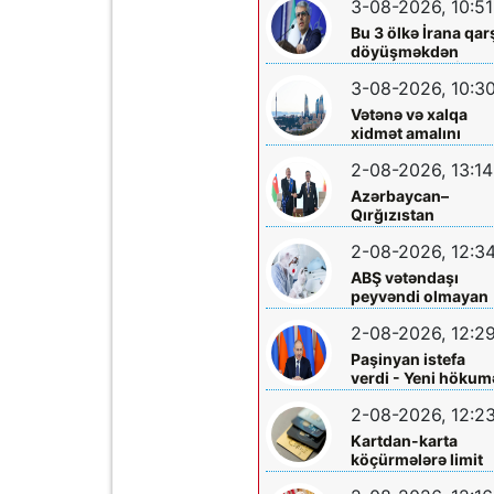
3-08-2026, 10:51
edildi
Bu 3 ölkə İrana qar
döyüşməkdən
imtina etdi - XİN
3-08-2026, 10:3
rəsmisi açıqladı
Vətənə və xalqa
xidmət amalını
yaşadan iş adamı –
2-08-2026, 13:14
Üzeyir İsmayılov
Azərbaycan–
Qırğızıstan
münasibətləri Orta
2-08-2026, 12:3
Dəhlizin inkişafına
təkan verir
ABŞ vətəndaşı
peyvəndi olmayan
nadir virusa yolux
2-08-2026, 12:2
Paşinyan istefa
verdi - Yeni hökum
formalaşdırılır
2-08-2026, 12:2
Kartdan-karta
köçürmələrə limit
qoyuldu