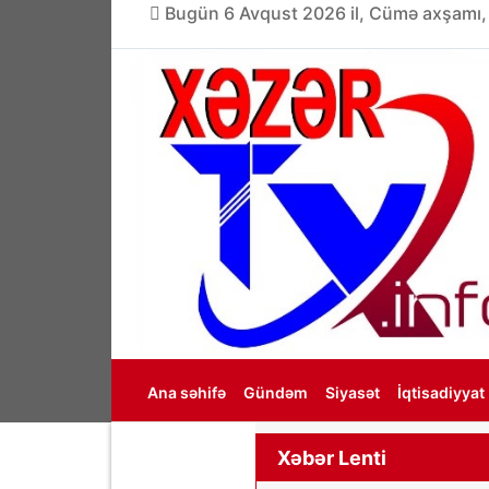
Bugün 6 Avqust 2026 il, Cümə axşamı,
Ana səhifə
Gündəm
Siyasət
İqtisadiyyat
Haqqımızda
Xəbər Lenti