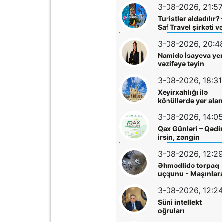
3-08-2026, 21:5
Turistlər aldadılır? 
Saf Travel şirkəti v
Nabran turu ilə bağ
3-08-2026, 20:4
ciddi iddialar
araşdırılmalıdır
Namidə İsayeva ye
vəzifəyə təyin
olundu
3-08-2026, 18:31
Xeyirxahlığı ilə
könüllərdə yer ala
Heydər müəllimə
3-08-2026, 14:0
şəfa diləyirik
Qax Günləri – Qəd
irsin, zəngin
mədəniyyətin və
3-08-2026, 12:2
müasir inkişafın
bayramı
Əhmədlidə torpaq
uçqunu - Maşınlar
zərər dəydi
3-08-2026, 12:2
Süni intellekt
oğruları