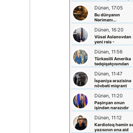
planlaşdırırlar
Dünən, 17:05
Bu dünyanın
Nərimanı...
Dünən, 16:20
Vüsal Aslanovdan
yeni rəis -
Təyinatları
Dünən, 11:56
Türkəsilli Amerika
tədqiqatçısından
Talebinə -
Dünən, 11:47
Vardanyanla bağlı
çağırış
İspaniya ərazisinə
növbəti miqrant
axını gözlənilir?
Dünən, 11:20
Paşinyan onun
işindən narazıdır
Dünən, 11:12
Kardioloq həmin s
yazısının ona aid