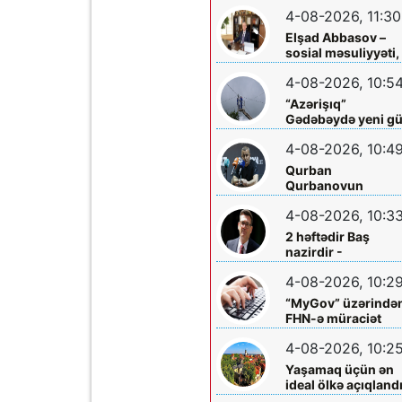
hökm sürür”
4-08-2026, 11:30
Elşad Abbasov –
sosial məsuliyyəti,
xeyriyyəçiliyi və mil
4-08-2026, 10:5
dəyərlərə bağlılığı
ilə seçilən nüfuzlu
“Azərişıq”
rəhbər
Gədəbəydə yeni g
mərkəzləri
4-08-2026, 10:4
quraşdırdı
Qurban
Qurbanovun
mətbuat konfransı
4-08-2026, 10:3
Bakıda olacaq
2 həftədir Baş
nazirdir -
Məzuniyyətə çıxır
4-08-2026, 10:2
“MyGov” üzərində
FHN-ə müraciət
etmək olacaq
4-08-2026, 10:2
Yaşamaq üçün ən
ideal ölkə açıqland