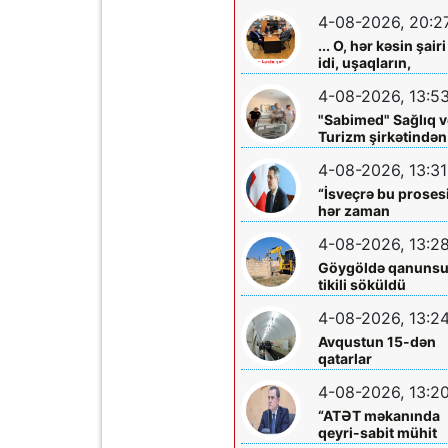
olmadığını -
4-08-2026, 20:2
Açıqladı
... O, hər kəsin şairi
idi, uşaqların,
gənclərin,
4-08-2026, 13:5
böyüklərin qəlbinə
yol tapan incə qəlbl
"Sabimed" Sağlıq v
söz sərrafı idi...
Turizm şirkətindən
növbəti xeyirxah
4-08-2026, 13:31
addım – Türkiyədə
müalicə alan
“İsveçrə bu proses
körpəyə hərtərəfli
hər zaman
dəstək
dəstəkləməyə
4-08-2026, 13:2
hazırdır”
Göygöldə qanuns
tikili söküldü
4-08-2026, 13:2
Avqustun 15-dən
qatarlar
“Nizami”-“28 May”
4-08-2026, 13:2
arasında
işləməyəcək
“ATƏT məkanında
qeyri-sabit mühit