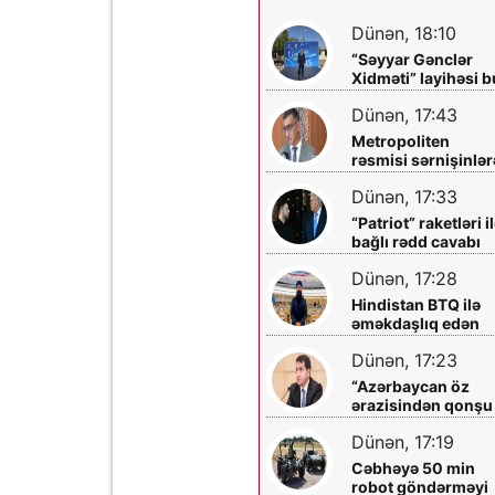
Dünən, 18:10
“Səyyar Gənclər
Xidməti” layihəsi b
dəfə
Dünən, 17:43
Metropoliten
rəsmisi sərnişinlər
çıxış yolu göstərdi
Dünən, 17:33
“Patriot” raketləri i
bağlı rədd cavabı
aldı
Dünən, 17:28
Hindistan BTQ ilə
əməkdaşlıq edən
hüquq müdafiəçisi
Dünən, 17:23
təhdid edib
“Azərbaycan öz
ərazisindən qonşu
ölkəyə qarşı istifa
Dünən, 17:19
olunmasına icazə
verməz”
Cəbhəyə 50 min
robot göndərməyi