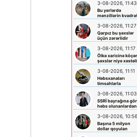
3-08-2026, 11:43
Bu yerlərdə
mənzillərin kvadrat
7 min oldu
3-08-2026, 11:27
Qarpız bu şəxslər
üçün zərərlidir
3-08-2026, 11:17
Ölkə xaricinə köçə
şəxslər niyə xəstəl
tapırlar?
3-08-2026, 11:11
Həbsxanaları
timsahlarla
mühafizə etmək
3-08-2026, 11:03
planı - Qalmaqal
yaratdı
SSRİ bayrağına gö
həbs olunanlardan
biri Elçin Bayramlı
3-08-2026, 10:5
imiş
Başına 5 milyon
dollar qoyulan
“Ponço” belə həbs