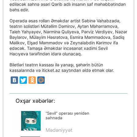
ediləcək səhnə əsəri Qərib adlı insanın saf məhəbbətindən
bəhs edir.
Operada əsas rolları Əməkdar artist Səbinə Vahabzadə,
teatrın solistləri Mütəllim Dəmirov, Aytən Məhərrəmova,
Taleh Yahyayev, Nərminə Quliyeva, Pərviz Verdiyev, Nəzər
Bəylərov, Mülayim Həsrətova, Esmira Məmmədova, Sadiq
Məlikov, Elşad Məmmədov və Zeynalabdin Kərimov ifa
edəcək. Tamaşa Əməkdar incəsənət xadimi Sevil
Hacıyeva tərəfindən idarə olunacaq.
Biletləri teatrın kassası ilə yanaşı, şəhərin bütün
kassalarında və iticket.az saytından əldə etmək olar.
Oxşar xəbərlər:
“Sevil” operası yenidən
səhnədə
Mədəniyyət