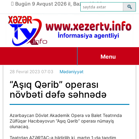
Bugün 9 Avqust 2026 il, Bazar, 13:02
Menu
28 Fevral 2023 07:03
Mədəniyyət
“Aşıq Qərib” operası
növbəti dəfə səhnədə
Azərbaycan Dövlət Akademik Opera və Balet Teatrında
Zülfüqar Hacıbəyovun “Aşıq Qərib” operası nümayiş
olunacaq.
Teatrdan AZƏRTAC-a bildirilib ki, martın 1-də təqdim