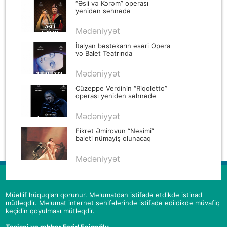
“Əsli və Kərəm” operası
yenidən səhnədə
Mədəniyyət
İtalyan bəstəkarın əsəri Opera
və Balet Teatrında
Mədəniyyət
Cüzeppe Verdinin “Riqoletto”
operası yenidən səhnədə
Mədəniyyət
Fikrət Əmirovun “Nəsimi”
baleti nümayiş olunacaq
Mədəniyyət
Müəllif hüquqları qorunur. Məlumatdan istifadə etdikdə istinad
mütləqdir. Məlumat internet səhifələrində istifadə edildikdə müvafiq
keçidin qoyulması mütləqdir.
Təsisçi və rəhbər Fərid Faiqoğlu