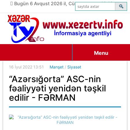
Bugün 6 Avqust 2026 il, Cümə axşamı, 10:10
Menu
16 İyul 2022 13:51
Manşet
/
Siyasət
“Azərsığorta” ASC-nin
fəaliyyəti yenidən təşkil
edilir - FƏRMAN