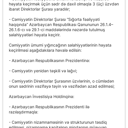
həyata keçirmək üçün sədr də daxil olmaqla 3 (üç) üzvdən
ibarət Direktorlar Şurası yaradılır;
- Cəmiyyətin Direktorlar Şurası “Sığorta fəaliyyəti
haqqında” Azərbaycan Respublikası Qanununun 26.1.4–
26.1.6-cı və 29.1-ci maddələrində nəzərdə tutulmuş
səlahiyyətləri həyata keçirir.
Cəmiyyətin ümumi yığıncağının səlahiyyətlərinin həyata
keçirilməsi aşağıdakılara həvalə edilsin:
- Azərbaycan Respublikasının Prezidentinə:
- Cəmiyyətin yenidən təşkili və ləğvi;
- Cəmiyyətin Direktorlar Şurasının üzvlərinin, o cümlədən
onun sədrinin vəzifəyə təyin və vəzifədən azad edilməsi;
Azərbaycan İnvestisiya Holdinqinə:
- Azərbaycan Respublikasının Prezidenti ilə
razılaşdırmaqla:
- Cəmiyyətin nizamnaməsinin və strukturunun təsdiq
edilməsi, nizamnamə kapitalının miqdarının müəyyən