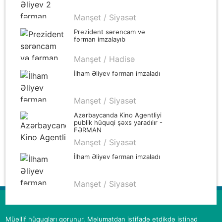
Manşet / Siyasət
Prezident sərəncam və
fərman imzalayıb
Manşet / Hadisə
İlham Əliyev fərman imzaladı
Manşet / Siyasət
Azərbaycanda Kino Agentliyi
publik hüquqi şəxs yaradılır -
FƏRMAN
Manşet / Siyasət
İlham Əliyev fərman imzaladı
Manşet / Siyasət
Müəllif hüquqları qorunur. Məlumatdan istifadə etdikdə istinad