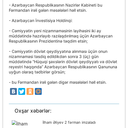
- Azərbaycan Respublikasının Nazirlər Kabineti bu
Fərmandan irəli gələn məsələləri həll etsin.
- Azərbaycan İnvestisiya Holdinqi:
- Cəmiyyətin yeni nizamnaməsinin layihəsini iki ay
müddətində hazırlayıb razılaşdırılmaq üçün Azərbaycan
Respublikasının Prezidentinə təqdim etsin;
- Cəmiyyətin dövlət qeydiyyatına alınması üçün onun
nizamnaməsi təsdiq edildikdən sonra 3 (üç) gün
müddətində “Hüquqi şəxslərin dövlət qeydiyyatı və dövlət
reyestri haqqında” Azərbaycan Respublikasının Qanununa
uyğun olaraq tədbirlər görsün;
- bu Fərmandan irəli gələn digər məsələləri həll etsin.
Oxşar xəbərlər:
İlham Əliyev 2 fərman imzaladı