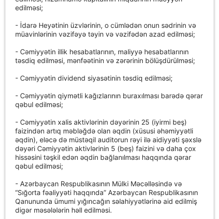
edilməsi;
- İdarə Heyətinin üzvlərinin, o cümlədən onun sədrinin və
müavinlərinin vəzifəyə təyin və vəzifədən azad edilməsi;
- Cəmiyyətin illik hesabatlarının, maliyyə hesabatlarının
təsdiq edilməsi, mənfəətinin və zərərinin bölüşdürülməsi;
- Cəmiyyətin dividend siyasətinin təsdiq edilməsi;
- Cəmiyyətin qiymətli kağızlarının buraxılması barədə qərar
qəbul edilməsi;
- Cəmiyyətin xalis aktivlərinin dəyərinin 25 (iyirmi beş)
faizindən artıq məbləğdə olan əqdin (xüsusi əhəmiyyətli
əqdin), eləcə də müstəqil auditorun rəyi ilə aidiyyəti şəxslə
dəyəri Cəmiyyətin aktivlərinin 5 (beş) faizini və daha çox
hissəsini təşkil edən əqdin bağlanılması haqqında qərar
qəbul edilməsi;
- Azərbaycan Respublikasının Mülki Məcəlləsində və
“Sığorta fəaliyyəti haqqında” Azərbaycan Respublikasının
Qanununda ümumi yığıncağın səlahiyyətlərinə aid edilmiş
digər məsələlərin həll edilməsi.