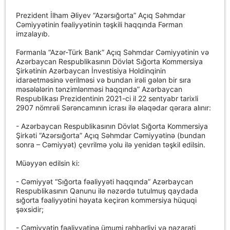
Prezident İlham Əliyev “Azərsığorta” Açıq Səhmdar
Cəmiyyətinin fəaliyyətinin təşkili haqqında Fərman
imzalayıb.
Fərmanla “Azər-Türk Bank” Açıq Səhmdar Cəmiyyətinin və
Azərbaycan Respublikasının Dövlət Sığorta Kommersiya
Şirkətinin Azərbaycan İnvestisiya Holdinqinin
idarəetməsinə verilməsi və bundan irəli gələn bir sıra
məsələlərin tənzimlənməsi haqqında” Azərbaycan
Respublikası Prezidentinin 2021-ci il 22 sentyabr tarixli
2907 nömrəli Sərəncamının icrası ilə əlaqədar qərara alınır:
- Azərbaycan Respublikasının Dövlət Sığorta Kommersiya
Şirkəti “Azərsığorta” Açıq Səhmdar Cəmiyyətinə (bundan
sonra – Cəmiyyət) çevrilmə yolu ilə yenidən təşkil edilsin.
Müəyyən edilsin ki:
- Cəmiyyət “Sığorta fəaliyyəti haqqında” Azərbaycan
Respublikasının Qanunu ilə nəzərdə tutulmuş qaydada
sığorta fəaliyyətini həyata keçirən kommersiya hüquqi
şəxsidir;
- Cəmiyyətin fəaliyyətinə ümumi rəhbərliyi və nəzarəti