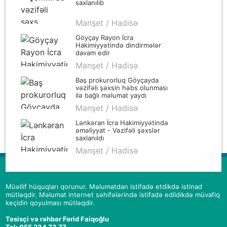
saxlanılıb
Manşet / Hadisə
Göyçay Rayon İcra
Hakimiyyətində dindirmələr
davam edir
Manşet / Hadisə
Baş prokurorluq Göyçayda
vəzifəli şəxsin həbs olunması
ilə bağlı məlumat yaydı
Manşet / Hadisə
Lənkəran İcra Hakimiyyətində
əməliyyat - Vəzifəli şəxslər
saxlanıldı
Manşet / Hadisə
Müəllif hüquqları qorunur. Məlumatdan istifadə etdikdə istinad
mütləqdir. Məlumat internet səhifələrində istifadə edildikdə müvafiq
keçidin qoyulması mütləqdir.
Təsisçi və rəhbər Fərid Faiqoğlu
Tel: 055 234 73 77