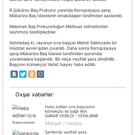
R.Şükürov Baş Prokuror yanında Korrupsiyaya qarşı
Mübarizə Baş İdarəsinin əməkdaşları tərəfindən saxlanılıb.
Məlumatı Baş Prokurorluğun Mətbuat xidmətindən
saytımıza təsdiqləyiblər.
Xatırladaq ki, rayonun icra başçısı Mehdi Səlimzadə bir
müddət əvvəl işdən çıxarılıb. Daha sonra Korrupsiyaya
qarşı Mübarizə Baş İdarəsi tərəfindən qurumda
yoxlamalara başlanılıb. Bir neçə vəzifəli şəxs dindirilib.
Başçının köməkçisi Vahid İsayev həbs edilib.
Oxşar xəbərlər:
Həbs edilən icra başçısının
köməkçisi ilə bağlı ilkin
QƏRAR VERİLDİ - YENİLƏNİB
Manşet / Hadisə
Şəmkirdə vəzifəli şəxs