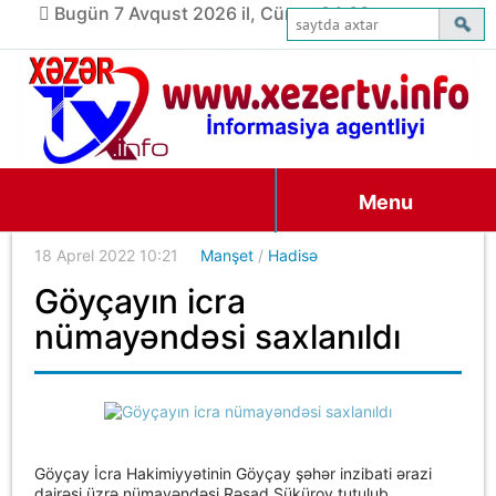
Bugün 7 Avqust 2026 il, Cümə, 04:06
Menu
18 Aprel 2022 10:21
Manşet
/
Hadisə
Göyçayın icra
nümayəndəsi saxlanıldı
Göyçay İcra Hakimiyyətinin Göyçay şəhər inzibati ərazi
dairəsi üzrə nümayəndəsi Rəşad Şükürov tutulub.