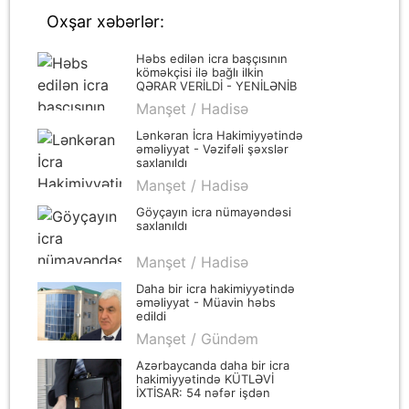
Oxşar xəbərlər:
Həbs edilən icra başçısının
köməkçisi ilə bağlı ilkin
QƏRAR VERİLDİ - YENİLƏNİB
Manşet / Hadisə
Lənkəran İcra Hakimiyyətində
əməliyyat - Vəzifəli şəxslər
saxlanıldı
Manşet / Hadisə
Göyçayın icra nümayəndəsi
saxlanıldı
Manşet / Hadisə
Daha bir icra hakimiyyətində
əməliyyat - Müavin həbs
edildi
Manşet / Gündəm
Azərbaycanda daha bir icra
hakimiyyətində KÜTLƏVİ
İXTİSAR: 54 nəfər işdən
çıxarıldı - ÖZƏL