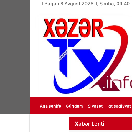
Bugün 8 Avqust 2026 il, Şənbə, 09:40
Ana səhifə
Gündəm
Siyasət
İqtisadiyyat
Haqqımızda
Xəbər Lenti