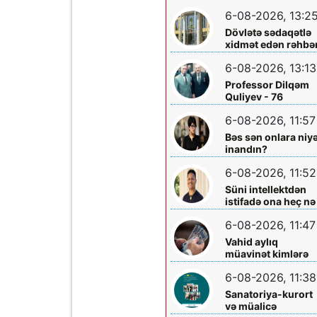
layihəsində...
əməliyyatından
6-08-2026, 13:2
sonra qadının
Dövlətə sədaqətlə
ölümü ilə bağlı
xidmət edən rəhbər
Şəmkir rayon
Şəmkir Elektrik
prokrurluğunda
6-08-2026, 13:13
Şəbəkəsinin rəisi
araşdırma aparılır
Mehman Xəlilovun
Professor Dilqəm
fəaliyyəti
Quliyev - 76
6-08-2026, 11:57
Bəs sən onlara niy
inandın?
6-08-2026, 11:52
Süni intellektdən
istifadə ona heç nə
qazandırmadı...
6-08-2026, 11:47
Vahid aylıq
müavinət kimlərə
verilir? - Dövlət
6-08-2026, 11:38
Komitəsindən
açıqlama vahid-
Sanatoriya-kurort
ayliq-muavinet-
və müalicə
kimlere-verilir