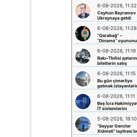
mərkəzlərinə yola
6-08-2026, 11:32
salındılar
Ceyhun Bayramov
Ukraynaya getdi
6-08-2026, 11:28
“Qarabağ” –
“Dinamo” oyunun
biletləri satışa
6-08-2026, 11:19
çıxarılır
Bakı–Tbilisi qatarı
biletlərin satış
müddəti artırılır
6-08-2026, 11:15
Bu gün çimərliyə
getmək istəyənləri
diqqətinə!
6-08-2026, 11:11
Beş İcra Hakimiyyə
İT sistemlərini
“Hökumət
5-08-2026, 18:10
buludu”na köçürd
“Səyyar Gənclər
Xidməti” layihəsi b
dəfə