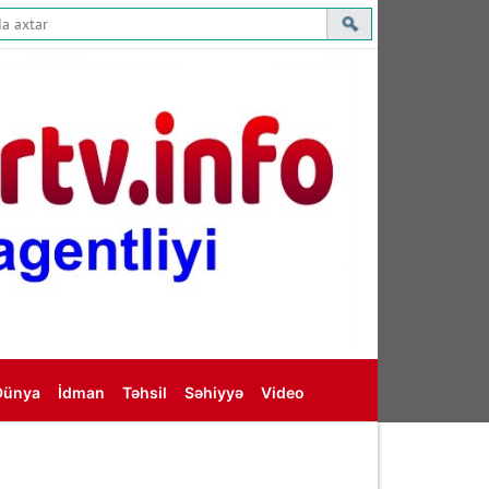
Dünya
İdman
Təhsil
Səhiyyə
Video