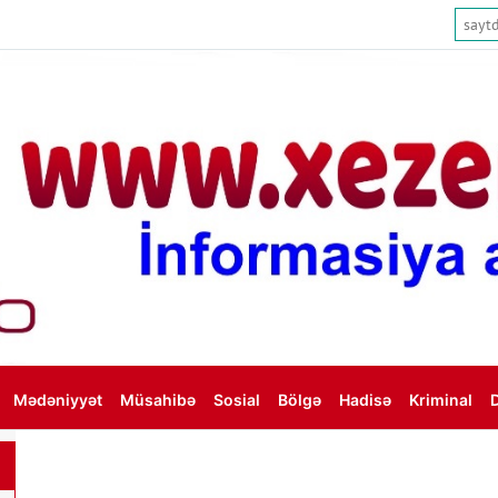
Mədəniyyət
Müsahibə
Sosial
Bölgə
Hadisə
Kriminal