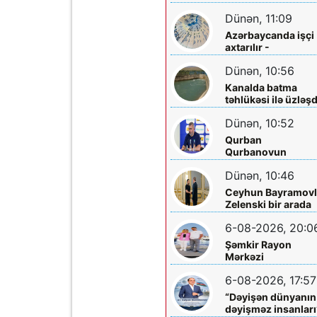
sakinləri ilə görüş
Dünən, 11:09
Azərbaycanda işçi
axtarılır -
Əməkhaqqı 10 min
Dünən, 10:56
manatdır
Kanalda batma
təhlükəsi ilə üzləşd
- Xilas edildi
Dünən, 10:52
Qurban
Qurbanovun
qəzəbinin qarşılığı
Dünən, 10:46
nə olacaq?
Ceyhun Bayramovl
Zelenski bir arada
6-08-2026, 20:0
Şəmkir Rayon
Mərkəzi
Xəstəxanasının
6-08-2026, 17:57
həkimi Ceyhun
Rəsulov və arvadı
“Dəyişən dünyanın
Arzu Əskərovanın
dəyişməz insanları
icra etdiyi mioma