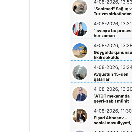
4-08-2026, 13:5
böyüklərin qəlbinə
yol tapan incə qəlbl
"Sabimed" Sağlıq v
söz sərrafı idi...
Turizm şirkətindən
növbəti xeyirxah
4-08-2026, 13:31
addım – Türkiyədə
müalicə alan
“İsveçrə bu proses
körpəyə hərtərəfli
hər zaman
dəstək
dəstəkləməyə
4-08-2026, 13:2
hazırdır”
Göygöldə qanuns
tikili söküldü
4-08-2026, 13:2
Avqustun 15-dən
qatarlar
“Nizami”-“28 May”
4-08-2026, 13:2
arasında
işləməyəcək
“ATƏT məkanında
qeyri-sabit mühit
hökm sürür”
4-08-2026, 11:30
Elşad Abbasov –
sosial məsuliyyəti,
xeyriyyəçiliyi və mil