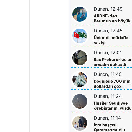
Dünən, 12:49
ARDNF-dən
Perunun ən böyük
şirkətinə investisi
Dünən, 12:45
Üçtərəfli müdafiə
sazişi
imzalayacaqlar
Dünən, 12:01
Baş Prokurorluq ər
arvadın dəhşətli
ölümü ilə bağlı -
Dünən, 11:40
Məlumat yaydı
Dəqiqədə 700 min
dollardan çox
qazanıblar…
Dünən, 11:24
Husilər Səudiyyə
Ərəbistanını vurdu
Yaralılar var
Dünən, 11:14
İcra başçısı
Qaramahmudlu