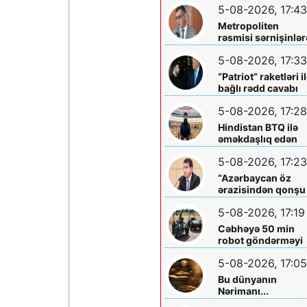
5-08-2026, 17:43
Metropoliten
rəsmisi sərnişinlər
çıxış yolu göstərdi
5-08-2026, 17:33
“Patriot” raketləri i
bağlı rədd cavabı
aldı
5-08-2026, 17:28
Hindistan BTQ ilə
əməkdaşlıq edən
hüquq müdafiəçisi
5-08-2026, 17:23
təhdid edib
“Azərbaycan öz
ərazisindən qonşu
ölkəyə qarşı istifa
5-08-2026, 17:19
olunmasına icazə
verməz”
Cəbhəyə 50 min
robot göndərməyi
planlaşdırırlar
5-08-2026, 17:05
Bu dünyanın
Nərimanı...