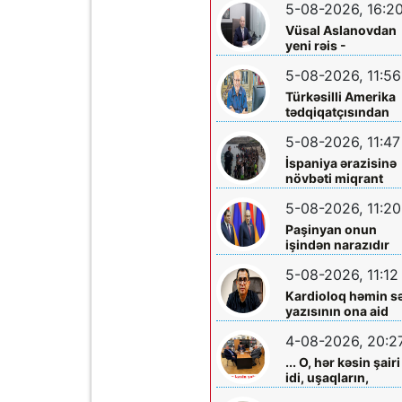
5-08-2026, 16:2
Vüsal Aslanovdan
yeni rəis -
Təyinatları
5-08-2026, 11:56
Türkəsilli Amerika
tədqiqatçısından
Talebinə -
5-08-2026, 11:47
Vardanyanla bağlı
çağırış
İspaniya ərazisinə
növbəti miqrant
axını gözlənilir?
5-08-2026, 11:20
Paşinyan onun
işindən narazıdır
5-08-2026, 11:12
Kardioloq həmin s
yazısının ona aid
olmadığını -
4-08-2026, 20:2
Açıqladı
... O, hər kəsin şairi
idi, uşaqların,
gənclərin,