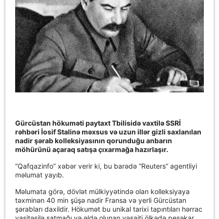
Gürcüstan hökuməti paytaxt Tbilisidə vaxtilə SSRİ
rəhbəri İosif Stalinə məxsus və uzun illər gizli saxlanılan
nadir şərab kolleksiyasının qorunduğu anbarın
möhürünü açaraq satışa çıxarmağa hazırlaşır.
“Qafqazinfo” xəbər verir ki, bu barədə “Reuters” agentliyi
məlumat yayıb.
Məlumata görə, dövlət mülkiyyətində olan kolleksiyaya
təxminən 40 min şüşə nadir Fransa və yerli Gürcüstan
şərabları daxildir. Hökumət bu unikal tarixi tapıntıları hərrac
vasitəsilə satmağı və əldə olunan vəsaiti ölkədə peşəkar