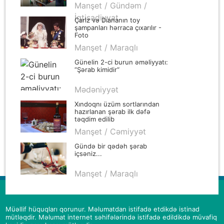
Manşet / Gündəm /
İqtisadiyyat
Çarlz və Diananın toy
şampanları hərraca çıxarılır -
Foto
Manşet / Maraqlı
Günelin 2-ci burun əməliyyatı:
“Şərab kimidir“
Mədəniyyət
Xındoqnı üzüm sortlarından
hazırlanan şərab ilk dəfə
təqdim edilib
Manşet / Cəmiyyət
Gündə bir qədəh şərab
içsəniz...
Manşet / Maraqlı
Müəllif hüquqları qorunur. Məlumatdan istifadə etdikdə istinad
mütləqdir. Məlumat internet səhifələrində istifadə edildikdə müvafiq