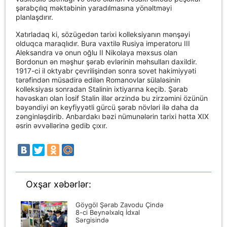
şərabçılıq məktəbinin yaradılmasına yönəltməyi
planlaşdırır.
Xatırladaq ki, sözügedən tarixi kolleksiyanın mənşəyi
olduqca maraqlıdır. Bura vaxtilə Rusiya imperatoru III
Aleksandra və onun oğlu II Nikolaya məxsus olan
Bordonun ən məşhur şərab evlərinin məhsulları daxildir.
1917-ci il oktyabr çevrilişindən sonra sovet hakimiyyəti
tərəfindən müsadirə edilən Romanovlar sülaləsinin
kolleksiyası sonradan Stalinin ixtiyarına keçib. Şərab
həvəskarı olan İosif Stalin illər ərzində bu zirzəmini özünün
bəyəndiyi ən keyfiyyətli gürcü şərab növləri ilə daha da
zənginləşdirib. Anbardakı bəzi nümunələrin tarixi hətta XIX
əsrin əvvəllərinə gedib çıxır.
Oxşar xəbərlər:
Göygöl Şərab Zavodu Çində
8-ci Beynəlxalq İdxal
Sərgisində