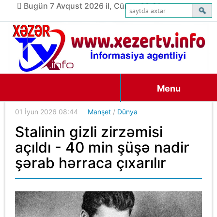
Bugün 7 Avqust 2026 il, Cümə, 08:21
Menu
01 İyun 2026 08:44
Manşet
/
Dünya
Stalinin gizli zirzəmisi
açıldı - 40 min şüşə nadir
şərab hərraca çıxarılır