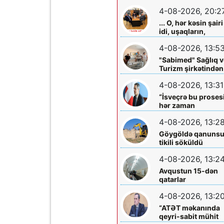
olmadığını -
4-08-2026, 20:2
Açıqladı
... O, hər kəsin şairi
idi, uşaqların,
gənclərin,
4-08-2026, 13:5
böyüklərin qəlbinə
yol tapan incə qəlbl
"Sabimed" Sağlıq v
söz sərrafı idi...
Turizm şirkətindən
növbəti xeyirxah
4-08-2026, 13:31
addım – Türkiyədə
müalicə alan
“İsveçrə bu proses
körpəyə hərtərəfli
hər zaman
dəstək
dəstəkləməyə
4-08-2026, 13:2
hazırdır”
Göygöldə qanuns
tikili söküldü
4-08-2026, 13:2
Avqustun 15-dən
qatarlar
“Nizami”-“28 May”
4-08-2026, 13:2
arasında
işləməyəcək
“ATƏT məkanında
qeyri-sabit mühit