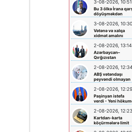
3-08-2026, 10:51
edildi
Bu 3 ölkə İrana qar
döyüşməkdən
imtina etdi - XİN
3-08-2026, 10:3
rəsmisi açıqladı
Vətənə və xalqa
xidmət amalını
yaşadan iş adamı –
2-08-2026, 13:14
Üzeyir İsmayılov
Azərbaycan–
Qırğızıstan
münasibətləri Orta
2-08-2026, 12:3
Dəhlizin inkişafına
təkan verir
ABŞ vətəndaşı
peyvəndi olmayan
nadir virusa yolux
2-08-2026, 12:2
Paşinyan istefa
verdi - Yeni hökum
formalaşdırılır
2-08-2026, 12:2
Kartdan-karta
köçürmələrə limit
qoyuldu