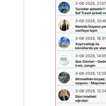
3-08-2026, 21:5
Turistlər aldadılır? 
Saf Travel şirkəti v
Nabran turu ilə bağ
3-08-2026, 20:4
ciddi iddialar
araşdırılmalıdır
Namidə İsayeva ye
vəzifəyə təyin
olundu
3-08-2026, 18:31
Xeyirxahlığı ilə
könüllərdə yer ala
Heydər müəllimə
3-08-2026, 14:0
şəfa diləyirik
Qax Günləri – Qəd
irsin, zəngin
mədəniyyətin və
3-08-2026, 12:2
müasir inkişafın
bayramı
Əhmədlidə torpaq
uçqunu - Maşınlar
zərər dəydi
3-08-2026, 12:2
Süni intellekt
oğruları