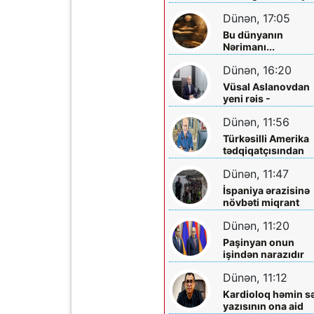
planlaşdırırlar
Dünən, 17:05
Bu dünyanın
Nərimanı...
Dünən, 16:20
Vüsal Aslanovdan
yeni rəis -
Təyinatları
Dünən, 11:56
Türkəsilli Amerika
tədqiqatçısından
Talebinə -
Dünən, 11:47
Vardanyanla bağlı
çağırış
İspaniya ərazisinə
növbəti miqrant
axını gözlənilir?
Dünən, 11:20
Paşinyan onun
işindən narazıdır
Dünən, 11:12
Kardioloq həmin s
yazısının ona aid