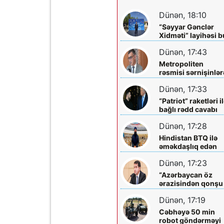
Dünən, 18:10
“Səyyar Gənclər
Xidməti” layihəsi b
dəfə
Dünən, 17:43
Metropoliten
rəsmisi sərnişinlər
çıxış yolu göstərdi
Dünən, 17:33
“Patriot” raketləri i
bağlı rədd cavabı
aldı
Dünən, 17:28
Hindistan BTQ ilə
əməkdaşlıq edən
hüquq müdafiəçisi
Dünən, 17:23
təhdid edib
“Azərbaycan öz
ərazisindən qonşu
ölkəyə qarşı istifa
Dünən, 17:19
olunmasına icazə
verməz”
Cəbhəyə 50 min
robot göndərməyi