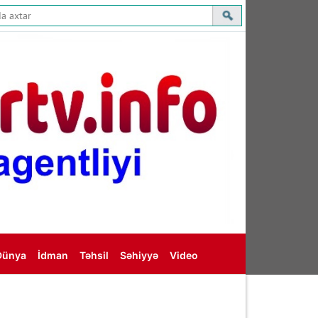
Dünya
İdman
Təhsil
Səhiyyə
Video