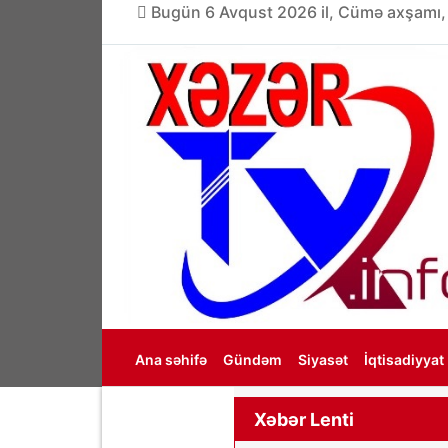
Bugün 6 Avqust 2026 il, Cümə axşamı,
Ana səhifə
Gündəm
Siyasət
İqtisadiyyat
Haqqımızda
Xəbər Lenti