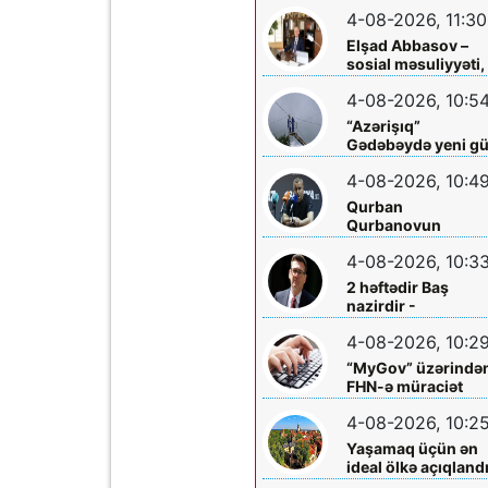
hökm sürür”
4-08-2026, 11:30
Elşad Abbasov –
sosial məsuliyyəti,
xeyriyyəçiliyi və mil
4-08-2026, 10:5
dəyərlərə bağlılığı
ilə seçilən nüfuzlu
“Azərişıq”
rəhbər
Gədəbəydə yeni g
mərkəzləri
4-08-2026, 10:4
quraşdırdı
Qurban
Qurbanovun
mətbuat konfransı
4-08-2026, 10:3
Bakıda olacaq
2 həftədir Baş
nazirdir -
Məzuniyyətə çıxır
4-08-2026, 10:2
“MyGov” üzərində
FHN-ə müraciət
etmək olacaq
4-08-2026, 10:2
Yaşamaq üçün ən
ideal ölkə açıqland