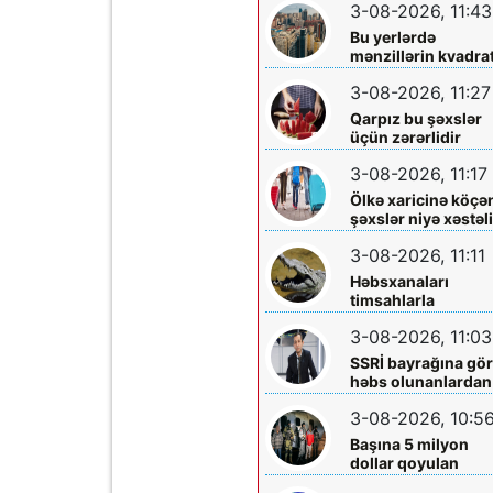
3-08-2026, 11:43
Bu yerlərdə
mənzillərin kvadrat
7 min oldu
3-08-2026, 11:27
Qarpız bu şəxslər
üçün zərərlidir
3-08-2026, 11:17
Ölkə xaricinə köçə
şəxslər niyə xəstəl
tapırlar?
3-08-2026, 11:11
Həbsxanaları
timsahlarla
mühafizə etmək
3-08-2026, 11:03
planı - Qalmaqal
yaratdı
SSRİ bayrağına gö
həbs olunanlardan
biri Elçin Bayramlı
3-08-2026, 10:5
imiş
Başına 5 milyon
dollar qoyulan
“Ponço” belə həbs