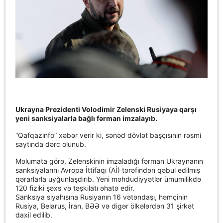
Ukrayna Prezidenti Volodimir Zelenski Rusiyaya qarşı
yeni sanksiyalarla bağlı fərman imzalayıb.
“Qafqazinfo” xəbər verir ki, sənəd dövlət başçısının rəsmi
saytında dərc olunub.
Məlumata görə, Zelenskinin imzaladığı fərman Ukraynanın
sanksiyalarını Avropa İttifaqı (Aİ) tərəfindən qəbul edilmiş
qərarlarla uyğunlaşdırıb. Yeni məhdudiyyətlər ümumilikdə
120 fiziki şəxs və təşkilatı əhatə edir.
Sanksiya siyahısına Rusiyanın 16 vətəndaşı, həmçinin
Rusiya, Belarus, İran, BƏƏ və digər ölkələrdən 31 şirkət
daxil edilib.