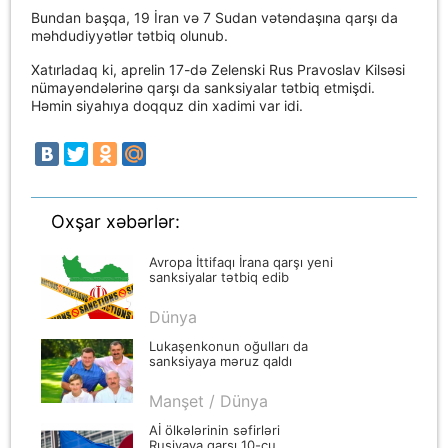
Bundan başqa, 19 İran və 7 Sudan vətəndaşına qarşı da
məhdudiyyətlər tətbiq olunub.
Xatırladaq ki, aprelin 17-də Zelenski Rus Pravoslav Kilsəsi
nümayəndələrinə qarşı da sanksiyalar tətbiq etmişdi.
Həmin siyahıya doqquz din xadimi var idi.
Oxşar xəbərlər:
Avropa İttifaqı İrana qarşı yeni
sanksiyalar tətbiq edib
Dünya
Lukaşenkonun oğulları da
sanksiyaya məruz qaldı
Manşet / Dünya
Aİ ölkələrinin səfirləri
Rusiyaya qarşı 10-cu