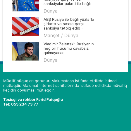
sanksiyalar paketi ilə bağlı
razılığa gəliblər
Dünya
ABŞ Rusiya ilə bağlı yüzlərlə
şirkətə və şəxsə qarşı
sanksiya tətbiq edib -
YENİLƏNİB
Manşet / Dünya
Vladimir Zelenski: Rusiyanın
heç bir hücumu cavabsız
qalmayacaq
Dünya
Müəllif hüquqları qorunur. Məlumatdan istifadə etdikdə istinad
mütləqdir. Məlumat internet səhifələrində istifadə edildikdə müvafiq
keçidin qoyulması mütləqdir.
Təsisçi və rəhbər Fərid Faiqoğlu
Tel: 055 234 73 77