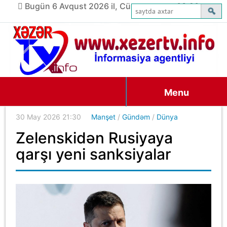
Bugün 6 Avqust 2026 il, Cümə axşamı, 03:20
Menu
30 May 2026 21:30
Manşet
/
Gündəm
/
Dünya
Zelenskidən Rusiyaya
qarşı yeni sanksiyalar