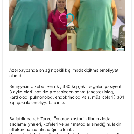
Azərbaycanda ən ağır çəkili kişi mədəkiçiltmə əməliyyatı
olunub.
Sehiyye.info xəbər verir ki, 330 kq çəki ilə gələn pasiyent
3 aylıq ciddi hazırlıq prosesindən sonra (anestezioloq,
kardioloq, pulmonoloq, endokrinoloq və s. müalıcələri ) 301
kq. çəki ilə əməliyyata alınıb.
Bariatrik cərrah Taryel Ömərov xəstənin illər ərzində
arıqlama iynələri, kofeleri və sair metodlar sınadığını, lakin
effektiv nəticə almadığını bildirib.