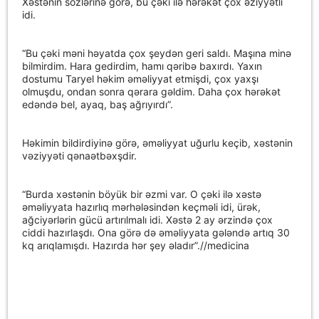
Xəstənin sözlərinə görə, bu çəki ilə hərəkət çox əziyyətli
idi.
“Bu çəki məni həyatda çox şeydən geri saldı. Maşına minə
bilmirdim. Hara gedirdim, hamı qəribə baxırdı. Yaxın
dostumu Taryel həkim əməliyyat etmişdi, çox yaxşı
olmuşdu, ondan sonra qərara gəldim. Daha çox hərəkət
edəndə bel, ayaq, baş ağrıyırdı”.
Həkimin bildirdiyinə görə, əməliyyat uğurlu keçib, xəstənin
vəziyyəti qənaətbəxşdir.
“Burda xəstənin böyük bir əzmi var. O çəki ilə xəstə
əməliyyata hazırlıq mərhələsindən keçməli idi, ürək,
ağciyərlərin gücü artırılmalı idi. Xəstə 2 ay ərzində çox
ciddi hazırlaşdı. Ona görə də əməliyyata gələndə artıq 30
kq arıqlamışdı. Hazırda hər şey əladır”.//medicina