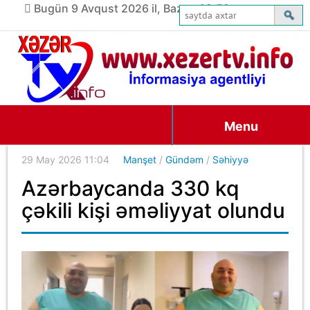
Bugün 9 Avqust 2026 il, Bazar, 09:59
Menu
29 May 2026 11:04
Manşet
/
Gündəm
/
Səhiyyə
Azərbaycanda 330 kq
çəkili kişi əməliyyat olundu