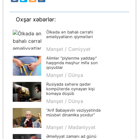
Oxşar xəbərlər:
Ölkədə ən bahalı cərrahi
əməliyyatların qiymətləri
Manşet / Cəmiyyət
Alimlər "piylənmə yaddaşı"
haqqında məşhur mifə son
qoyublar
Manşet / Dünya
Rusiyada səhərə qədər
kompüterdə oynayan kişi
komaya düşüb
Manşet / Dünya
“Arif Babayevin vəziyyətində
müsbət dinamika yoxdur”
Manşet / Mədəniyyət
Əməliyyat zamanı ad günü