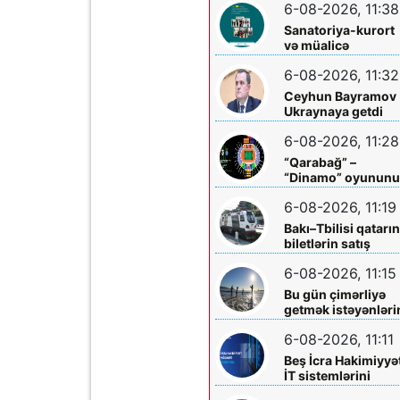
6-08-2026, 11:38
Komitəsindən
açıqlama vahid-
Sanatoriya-kurort
ayliq-muavinet-
və müalicə
kimlere-verilir
mərkəzlərinə yola
6-08-2026, 11:32
salındılar
Ceyhun Bayramov
Ukraynaya getdi
6-08-2026, 11:28
“Qarabağ” –
“Dinamo” oyunun
biletləri satışa
6-08-2026, 11:19
çıxarılır
Bakı–Tbilisi qatarı
biletlərin satış
müddəti artırılır
6-08-2026, 11:15
Bu gün çimərliyə
getmək istəyənləri
diqqətinə!
6-08-2026, 11:11
Beş İcra Hakimiyyə
İT sistemlərini
“Hökumət