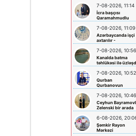
Yaralılar var
7-08-2026, 11:14
İcra başçısı
Qaramahmudlu
sakinləri ilə görüş
7-08-2026, 11:09
Azərbaycanda işçi
axtarılır -
Əməkhaqqı 10 min
7-08-2026, 10:5
manatdır
Kanalda batma
təhlükəsi ilə üzləşd
- Xilas edildi
7-08-2026, 10:5
Qurban
Qurbanovun
qəzəbinin qarşılığı
7-08-2026, 10:4
nə olacaq?
Ceyhun Bayramovl
Zelenski bir arada
6-08-2026, 20:0
Şəmkir Rayon
Mərkəzi
Xəstəxanasının