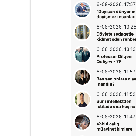
6-08-2026, 17:57
həkimi Ceyhun
Rəsulov və arvadı
“Dəyişən dünyanın
Arzu Əskərovanın
dəyişməz insanları
icra etdiyi mioma
layihəsində...
əməliyyatından
6-08-2026, 13:2
sonra qadının
Dövlətə sədaqətlə
ölümü ilə bağlı
xidmət edən rəhbər
Şəmkir rayon
Şəmkir Elektrik
prokrurluğunda
6-08-2026, 13:13
Şəbəkəsinin rəisi
araşdırma aparılır
Mehman Xəlilovun
Professor Dilqəm
fəaliyyəti
Quliyev - 76
6-08-2026, 11:57
Bəs sən onlara niy
inandın?
6-08-2026, 11:52
Süni intellektdən
istifadə ona heç nə
qazandırmadı...
6-08-2026, 11:47
Vahid aylıq
müavinət kimlərə
verilir? - Dövlət