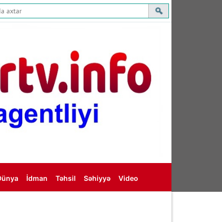
Dünya
İdman
Təhsil
Səhiyyə
Video