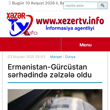
Bugün 10 Avqust 2026 il, Bazar ertəsi, 10:46
Menu
03 Noyabr 2025 05:03
Manşet
/
Dünya
Ermənistan-Gürcüstan
sərhədində zəlzələ oldu