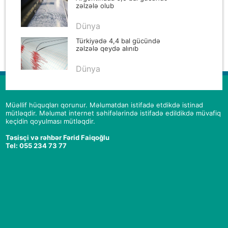
zəlzələ olub
Dünya
Türkiyədə 4,4 bal gücündə
zəlzələ qeydə alınıb
Dünya
Müəllif hüquqları qorunur. Məlumatdan istifadə etdikdə istinad
mütləqdir. Məlumat internet səhifələrində istifadə edildikdə müvafiq
keçidin qoyulması mütləqdir.
Təsisçi və rəhbər Fərid Faiqoğlu
Tel: 055 234 73 77