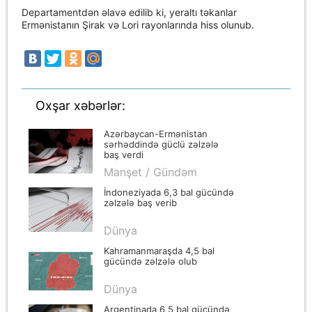
Departamentdən əlavə edilib ki, yeraltı təkanlar
Ermənistanın Şirak və Lori rayonlarında hiss olunub.
Oxşar xəbərlər:
Azərbaycan-Ermənistan
sərhəddində güclü zəlzələ
baş verdi
Manşet / Gündəm
İndoneziyada 6,3 bal gücündə
zəlzələ baş verib
Dünya
Kahramanmaraşda 4,5 bal
gücündə zəlzələ olub
Dünya
Argentinada 6,5 bal gücündə