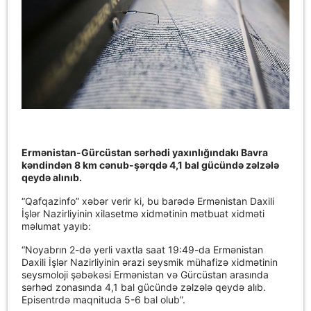
Ermənistan-Gürcüstan sərhədi yaxınlığındakı Bavra
kəndindən 8 km cənub-şərqdə 4,1 bal gücündə zəlzələ
qeydə alınıb.
“Qafqazinfo” xəbər verir ki, bu barədə Ermənistan Daxili
İşlər Nazirliyinin xilasetmə xidmətinin mətbuat xidməti
məlumat yayıb:
“Noyabrın 2-də yerli vaxtla saat 19:49-da Ermənistan
Daxili İşlər Nazirliyinin ərazi seysmik mühafizə xidmətinin
seysmoloji şəbəkəsi Ermənistan və Gürcüstan arasında
sərhəd zonasında 4,1 bal gücündə zəlzələ qeydə alıb.
Episentrdə maqnituda 5-6 bal olub”.