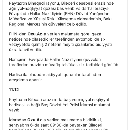
Paytaxtın Binəqədi rayonu, Biləcəri qəsəbəsi ərazisində
ağır yol-nəqliyyat qəzası baş verib və dərhal əraziyə
Fövqəladə Hallar Nazirliyinin (FHN) Dövlət Yanğından
Mühafizə və Xüsusi Riskli Xilasetmə xidmətlərinin, Bakı
Regional Mərkəzinin qüvvələri cəlb edilib.
FHN-dən
Oxu.Az
-a verilən məlumata görə, qəza
nəticəsində xilasedicilər tərəfindən avtomobildə sıxılı
vəziyyətdə qalmış 2 nəfərin meyiti çıxarılaraq aidiyyəti
üzrə təhvil verilib.
Həmçinin, Fövqəladə Hallar Nazirliyinin qüvvələri
tərəfindən ərazidə müvafiq təhlükəsizlik tədbirləri görülüb.
Hadisə ilə əlaqədar aidiyyəti qurumlar tərəfindən
araşdırma aparılır.
11:12
Paytaxtın Biləcəri ərazisində baş vermiş yol nəqliyyat
hadisəsi ilə bağlı Baş Dövlət Yol Polisi İdarəsi məlumat
yayıb.
İdarədən
Oxu.Az
-a verilən məlumatda bildirilir ki,
sentyabrın 6-da saat 09:30-da paytaxtın Biləcəri