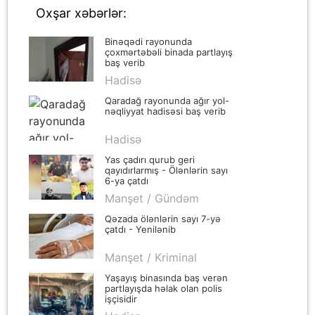
Oxşar xəbərlər:
Binəqədi rayonunda
çoxmərtəbəli binada partlayış
baş verib
Hadisə
Qaradağ rayonunda ağır yol-
nəqliyyat hadisəsi baş verib
Hadisə
Yas çadırı qurub geri
qayıdırlarmış - Ölənlərin sayı
6-ya çatdı
Manşet / Gündəm
Qəzada ölənlərin sayı 7-yə
çatdı - Yenilənib
Manşet / Kriminal
Yaşayış binasında baş verən
partlayışda həlak olan polis
işçisidir