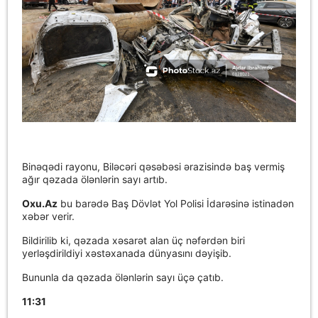
Binəqədi rayonu, Biləcəri qəsəbəsi ərazisində baş vermiş
ağır qəzada ölənlərin sayı artıb.
Oxu.Az
bu barədə Baş Dövlət Yol Polisi İdarəsinə istinadən
xəbər verir.
Bildirilib ki, qəzada xəsarət alan üç nəfərdən biri
yerləşdirildiyi xəstəxanada dünyasını dəyişib.
Bununla da qəzada ölənlərin sayı üçə çatıb.
11:31