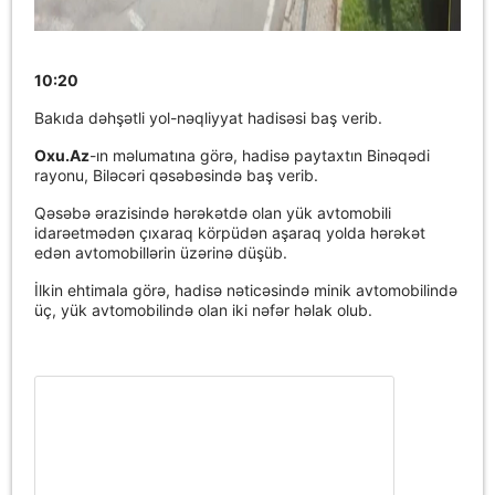
10:20
Bakıda dəhşətli yol-nəqliyyat hadisəsi baş verib.
Oxu.Az
-ın məlumatına görə, hadisə paytaxtın Binəqədi
rayonu, Biləcəri qəsəbəsində baş verib.
Qəsəbə ərazisində hərəkətdə olan yük avtomobili
idarəetmədən çıxaraq körpüdən aşaraq yolda hərəkət
edən avtomobillərin üzərinə düşüb.
İlkin ehtimala görə, hadisə nəticəsində minik avtomobilində
üç, yük avtomobilində olan iki nəfər həlak olub.