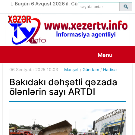
Bugün 6 Avqust 2026 il, Cümə axşamı, 17:41
Menu
06 Sentyabr 2025 10:03
Manşet
/
Gündəm
/
Hadisə
Bakıdakı dəhşətli qəzada
ölənlərin sayı ARTDI