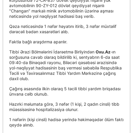
körpüsündə 72-CA-837 dövlət qeydiyyat nişanlı yük
avtomobilinin 90-ZY-012 dövlət qeydiyyat nişanlı
"Changan" markalı minik avtomobilinin üzərinə aşması
nəticəsində yol nəqliyyat hadisəsi baş verib.
Qəza nəticəsində 1 nəfər həyatını itirib, 3 nəfər müxtəlif
dərəcəli bədən xəsarətləri alıb.
Faktla bağlı araşdırma aparılır.
Tibbi Ərazi Bölmələrini İdarəetmə Birliyindən
Oxu.Az
-ın
sorğusuna cavab olaraq bildirilib ki, sentyabrın 6-da saat
09:40-da Binəqədi rayonu, Biləcəri qəsəbəsi ərazisində
yol-nəqliyyat hadisəsinin baş verməsi səbəbilə Respublika
Təcili və Təxirəsalınmaz Tibbi Yardım Mərkəzinə çağırış
daxil olub.
Çağırış əsasında ilkin olaraq 5 təcili tibbi yardım briqadası
ünvana cəlb olunub.
Hazırki məlumata görə, 3 nəfər (1 kişi, 2 qadın cinsli) tibb
müəssisəsinə hospitalizasiya olunur.
1 nəfərin (kişi cinsli) hadisə yerində həkiməqədər ölüm faktı
qeydə alınıb.