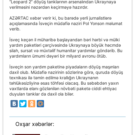
“Leopard 2” döyüş tanklarının arsenalından Ukraynaya
verilməsini nəzərdən keçirməyə hazırdır.
AZƏRTAC xəbər verir ki, bu barədə yerli jurnalistlərə
açıqlamasında İsveçin müdafiə naziri Pol Yonson məlumat
verib.
İsveç keçən il müharibə başlayandan bəri hərbi və mülki
yardım paketləri çərçivəsində Ukraynaya böyük həcmdə
silah, sursat və müxtəlif humanitar yardımlar göndərib. Bu
yardımların ümumi dəyəri bir milyard avronu ötüb.
İsveçin son yardım paketinə piyadaların döyüş maşınları
daxil olub. Müdafiə nazirinin sözlərinə görə, quruda döyüş
texnikası ilə təmin edilmə krallığın Ukraynanın
təhlükəsizliyinə əsas töhfəsi olacaq. Bu səbəbdən yaxın
vaxtlarda elanı gözlənilən növbəti paketə ciddi ehtiyac
duyulan tanklar da daxil ola bilər.
Oxşar xəbərlər: