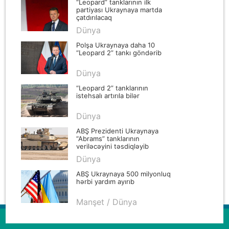
“Leopard” tanklarının ilk
partiyası Ukraynaya martda
çatdırılacaq
Dünya
Polşa Ukraynaya daha 10
“Leopard 2” tankı göndərib
Dünya
“Leopard 2” tanklarının
istehsalı artırıla bilər
Dünya
ABŞ Prezidenti Ukraynaya
“Abrams” tanklarının
veriləcəyini təsdiqləyib
Dünya
ABŞ Ukraynaya 500 milyonluq
hərbi yardım ayırıb
Manşet / Dünya