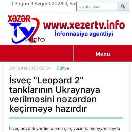
Bugün 9 Avqust 2026 il, Bazar, 14:21
Menu
24 Fevral 2023 02:54
Dünya
İsveç "Leopard 2"
tanklarının Ukraynaya
verilməsini nəzərdən
keçirməyə hazırdır
İsveç növbəti yardım paketi çərçivəsində müəyyən sayda