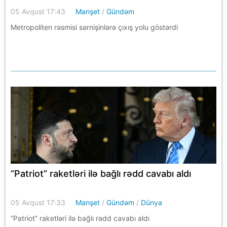
05 Avqust 17:43
Manşet
/
Gündəm
Metropoliten rəsmisi sərnişinlərə çıxış yolu göstərdi
“Patriot” raketləri ilə bağlı rədd cavabı aldı
05 Avqust 17:33
Manşet
/
Gündəm
/
Dünya
“Patriot” raketləri ilə bağlı rədd cavabı aldı