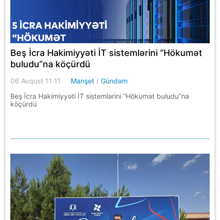
Beş İcra Hakimiyyəti İT sistemlərini “Hökumət
buludu”na köçürdü
06 Avqust 11:11
Manşet
/
Gündəm
Beş İcra Hakimiyyəti İT sistemlərini “Hökumət buludu”na
köçürdü