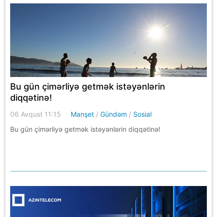
Bu gün çimərliyə getmək istəyənlərin
diqqətinə!
06 Avqust 11:15
Manşet
/
Gündəm
/
Sosial
Bu gün çimərliyə getmək istəyənlərin diqqətinə!