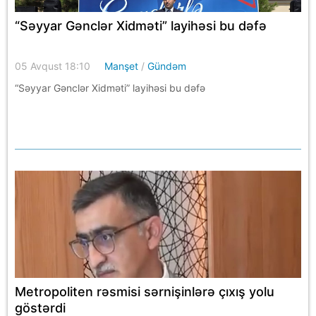
“Səyyar Gənclər Xidməti” layihəsi bu dəfə
05 Avqust 18:10
Manşet
/
Gündəm
“Səyyar Gənclər Xidməti” layihəsi bu dəfə
Metropoliten rəsmisi sərnişinlərə çıxış yolu
göstərdi