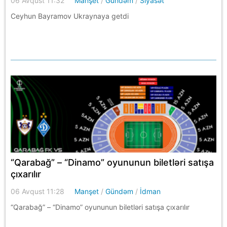
06 Avqust 11:32
Manşet
/
Gündəm
/
Siyasət
Ceyhun Bayramov Ukraynaya getdi
“Qarabağ” – “Dinamo” oyununun biletləri satışa
çıxarılır
06 Avqust 11:28
Manşet
/
Gündəm
/
İdman
“Qarabağ” – “Dinamo” oyununun biletləri satışa çıxarılır