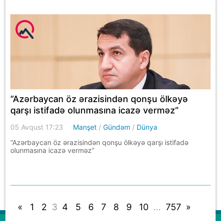
“Azərbaycan öz ərazisindən qonşu ölkəyə
qarşı istifadə olunmasına icazə verməz”
05 Avqust 17:23
Manşet
/
Gündəm
/
Dünya
“Azərbaycan öz ərazisindən qonşu ölkəyə qarşı istifadə
olunmasına icazə verməz”
«
1
2
3
4
5
6
7
8
9
10
...
757
»