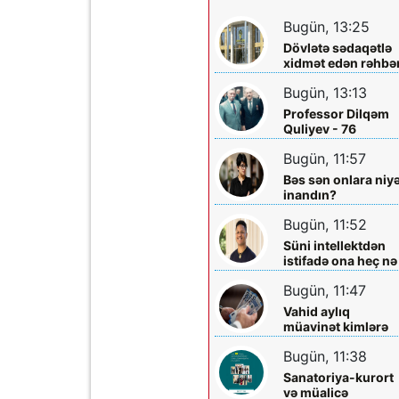
Bugün, 13:25
Dövlətə sədaqətlə
xidmət edən rəhbər
Şəmkir Elektrik
Bugün, 13:13
Şəbəkəsinin rəisi
Mehman Xəlilovun
Professor Dilqəm
fəaliyyəti
Quliyev - 76
Bugün, 11:57
Bəs sən onlara niy
inandın?
Bugün, 11:52
Süni intellektdən
istifadə ona heç nə
qazandırmadı...
Bugün, 11:47
Vahid aylıq
müavinət kimlərə
verilir? - Dövlət
Bugün, 11:38
Komitəsindən
açıqlama vahid-
Sanatoriya-kurort
ayliq-muavinet-
və müalicə