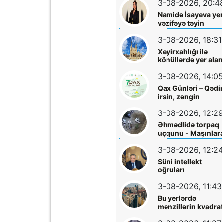
3-08-2026, 20:4
ciddi iddialar
araşdırılmalıdır
Namidə İsayeva ye
vəzifəyə təyin
olundu
3-08-2026, 18:31
Xeyirxahlığı ilə
könüllərdə yer ala
Heydər müəllimə
3-08-2026, 14:0
şəfa diləyirik
Qax Günləri – Qəd
irsin, zəngin
mədəniyyətin və
3-08-2026, 12:2
müasir inkişafın
bayramı
Əhmədlidə torpaq
uçqunu - Maşınlar
zərər dəydi
3-08-2026, 12:2
Süni intellekt
oğruları
3-08-2026, 11:43
Bu yerlərdə
mənzillərin kvadrat
7 min oldu