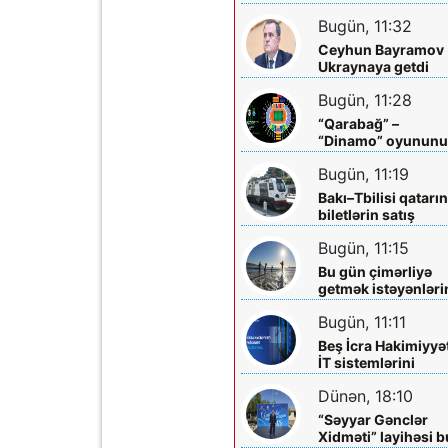
kimlere-verilir
mərkəzlərinə yola
Bugün, 11:32
salındılar
Ceyhun Bayramov
Ukraynaya getdi
Bugün, 11:28
“Qarabağ” –
“Dinamo” oyunun
biletləri satışa
Bugün, 11:19
çıxarılır
Bakı–Tbilisi qatarı
biletlərin satış
müddəti artırılır
Bugün, 11:15
Bu gün çimərliyə
getmək istəyənləri
diqqətinə!
Bugün, 11:11
Beş İcra Hakimiyyə
İT sistemlərini
“Hökumət
Dünən, 18:10
buludu”na köçürd
“Səyyar Gənclər
Xidməti” layihəsi b