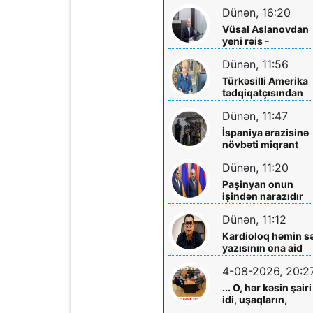
Dünən, 16:20
Vüsal Aslanovdan
yeni rəis -
Təyinatları
Dünən, 11:56
Türkəsilli Amerika
tədqiqatçısından
Talebinə -
Dünən, 11:47
Vardanyanla bağlı
çağırış
İspaniya ərazisinə
növbəti miqrant
axını gözlənilir?
Dünən, 11:20
Paşinyan onun
işindən narazıdır
Dünən, 11:12
Kardioloq həmin s
yazısının ona aid
olmadığını -
4-08-2026, 20:2
Açıqladı
... O, hər kəsin şairi
idi, uşaqların,
gənclərin,