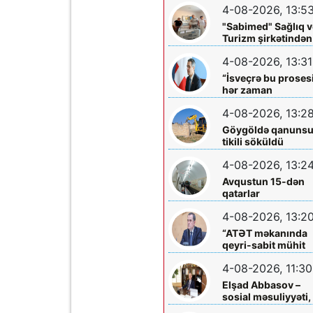
4-08-2026, 13:5
böyüklərin qəlbinə
yol tapan incə qəlbl
"Sabimed" Sağlıq v
söz sərrafı idi...
Turizm şirkətindən
növbəti xeyirxah
4-08-2026, 13:31
addım – Türkiyədə
müalicə alan
“İsveçrə bu proses
körpəyə hərtərəfli
hər zaman
dəstək
dəstəkləməyə
4-08-2026, 13:2
hazırdır”
Göygöldə qanuns
tikili söküldü
4-08-2026, 13:2
Avqustun 15-dən
qatarlar
“Nizami”-“28 May”
4-08-2026, 13:2
arasında
işləməyəcək
“ATƏT məkanında
qeyri-sabit mühit
hökm sürür”
4-08-2026, 11:30
Elşad Abbasov –
sosial məsuliyyəti,
xeyriyyəçiliyi və mil