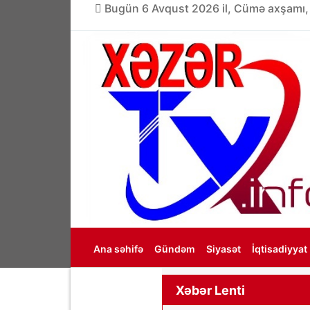
Bugün 6 Avqust 2026 il, Cümə axşamı,
Ana səhifə
Gündəm
Siyasət
İqtisadiyyat
Haqqımızda
Xəbər Lenti