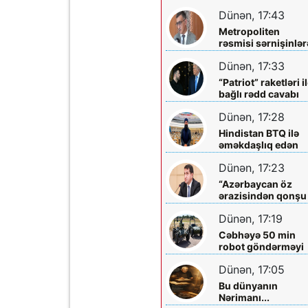
dəfə
Dünən, 17:43
Metropoliten
rəsmisi sərnişinlər
çıxış yolu göstərdi
Dünən, 17:33
“Patriot” raketləri i
bağlı rədd cavabı
aldı
Dünən, 17:28
Hindistan BTQ ilə
əməkdaşlıq edən
hüquq müdafiəçisi
Dünən, 17:23
təhdid edib
“Azərbaycan öz
ərazisindən qonşu
ölkəyə qarşı istifa
Dünən, 17:19
olunmasına icazə
verməz”
Cəbhəyə 50 min
robot göndərməyi
planlaşdırırlar
Dünən, 17:05
Bu dünyanın
Nərimanı...