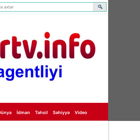
Dünya
İdman
Təhsil
Səhiyyə
Video