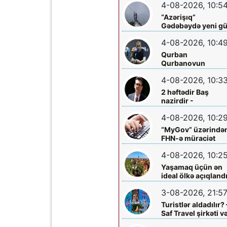
4-08-2026, 10:5
dəyərlərə bağlılığı
ilə seçilən nüfuzlu
“Azərişıq”
rəhbər
Gədəbəydə yeni g
mərkəzləri
4-08-2026, 10:4
quraşdırdı
Qurban
Qurbanovun
mətbuat konfransı
4-08-2026, 10:3
Bakıda olacaq
2 həftədir Baş
nazirdir -
Məzuniyyətə çıxır
4-08-2026, 10:2
“MyGov” üzərində
FHN-ə müraciət
etmək olacaq
4-08-2026, 10:2
Yaşamaq üçün ən
ideal ölkə açıqland
3-08-2026, 21:5
Turistlər aldadılır? 
Saf Travel şirkəti v
Nabran turu ilə bağ