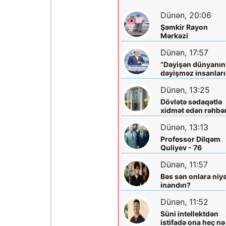
Dünən, 20:06
Şəmkir Rayon
Mərkəzi
Xəstəxanasının
Dünən, 17:57
həkimi Ceyhun
Rəsulov və arvadı
“Dəyişən dünyanın
Arzu Əskərovanın
dəyişməz insanları
icra etdiyi mioma
layihəsində...
əməliyyatından
Dünən, 13:25
sonra qadının
Dövlətə sədaqətlə
ölümü ilə bağlı
xidmət edən rəhbər
Şəmkir rayon
Şəmkir Elektrik
prokrurluğunda
Dünən, 13:13
Şəbəkəsinin rəisi
araşdırma aparılır
Mehman Xəlilovun
Professor Dilqəm
fəaliyyəti
Quliyev - 76
Dünən, 11:57
Bəs sən onlara niy
inandın?
Dünən, 11:52
Süni intellektdən
istifadə ona heç nə