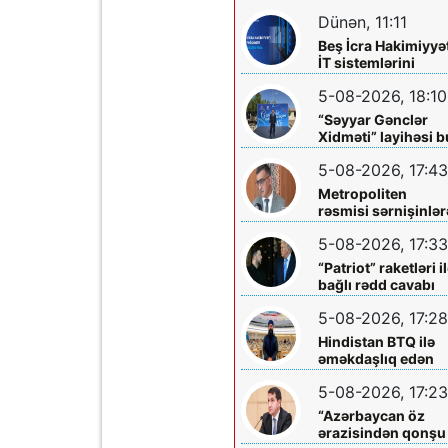
diqqətinə!
Dünən, 11:11
Beş İcra Hakimiyyə
İT sistemlərini
“Hökumət
5-08-2026, 18:10
buludu”na köçürd
“Səyyar Gənclər
Xidməti” layihəsi b
dəfə
5-08-2026, 17:43
Metropoliten
rəsmisi sərnişinlər
çıxış yolu göstərdi
5-08-2026, 17:33
“Patriot” raketləri i
bağlı rədd cavabı
aldı
5-08-2026, 17:28
Hindistan BTQ ilə
əməkdaşlıq edən
hüquq müdafiəçisi
5-08-2026, 17:23
təhdid edib
“Azərbaycan öz
ərazisindən qonşu