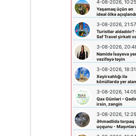
4-08-2026, 10:2
Yaşamaq üçün ən
ideal ölkə açıqland
3-08-2026, 21:5
Turistlər aldadılır? 
Saf Travel şirkəti v
Nabran turu ilə bağ
3-08-2026, 20:4
ciddi iddialar
araşdırılmalıdır
Namidə İsayeva ye
vəzifəyə təyin
olundu
3-08-2026, 18:31
Xeyirxahlığı ilə
könüllərdə yer ala
Heydər müəllimə
3-08-2026, 14:0
şəfa diləyirik
Qax Günləri – Qəd
irsin, zəngin
mədəniyyətin və
3-08-2026, 12:2
müasir inkişafın
bayramı
Əhmədlidə torpaq
uçqunu - Maşınlar
zərər dəydi