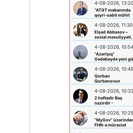
4-08-2026, 13:2
arasında
işləməyəcək
“ATƏT məkanında
qeyri-sabit mühit
hökm sürür”
4-08-2026, 11:30
Elşad Abbasov –
sosial məsuliyyəti,
xeyriyyəçiliyi və mil
4-08-2026, 10:5
dəyərlərə bağlılığı
ilə seçilən nüfuzlu
“Azərişıq”
rəhbər
Gədəbəydə yeni g
mərkəzləri
4-08-2026, 10:4
quraşdırdı
Qurban
Qurbanovun
mətbuat konfransı
4-08-2026, 10:3
Bakıda olacaq
2 həftədir Baş
nazirdir -
Məzuniyyətə çıxır
4-08-2026, 10:2
“MyGov” üzərində
FHN-ə müraciət
etmək olacaq