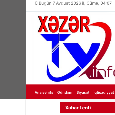
Bugün 7 Avqust 2026 il, Cümə, 04:07
Ana səhifə
Gündəm
Siyasət
İqtisadiyyat
Haqqımızda
Xəbər Lenti