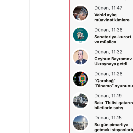
qazandırmadı...
Dünən, 11:47
Vahid aylıq
müavinət kimlərə
verilir? - Dövlət
Dünən, 11:38
Komitəsindən
açıqlama vahid-
Sanatoriya-kurort
ayliq-muavinet-
və müalicə
kimlere-verilir
mərkəzlərinə yola
Dünən, 11:32
salındılar
Ceyhun Bayramov
Ukraynaya getdi
Dünən, 11:28
“Qarabağ” –
“Dinamo” oyunun
biletləri satışa
Dünən, 11:19
çıxarılır
Bakı–Tbilisi qatarı
biletlərin satış
müddəti artırılır
Dünən, 11:15
Bu gün çimərliyə
getmək istəyənləri