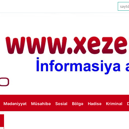
Mədəniyyət
Müsahibə
Sosial
Bölgə
Hadisə
Kriminal