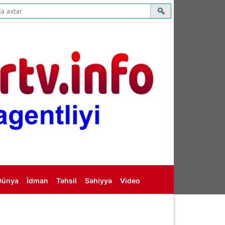
Dünya
İdman
Təhsil
Səhiyyə
Video