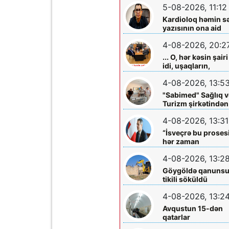
5-08-2026, 11:12
Kardioloq həmin s
yazısının ona aid
olmadığını -
4-08-2026, 20:2
Açıqladı
... O, hər kəsin şairi
idi, uşaqların,
gənclərin,
4-08-2026, 13:5
böyüklərin qəlbinə
yol tapan incə qəlbl
"Sabimed" Sağlıq v
söz sərrafı idi...
Turizm şirkətindən
növbəti xeyirxah
4-08-2026, 13:31
addım – Türkiyədə
müalicə alan
“İsveçrə bu proses
körpəyə hərtərəfli
hər zaman
dəstək
dəstəkləməyə
4-08-2026, 13:2
hazırdır”
Göygöldə qanuns
tikili söküldü
4-08-2026, 13:2
Avqustun 15-dən
qatarlar
“Nizami”-“28 May”