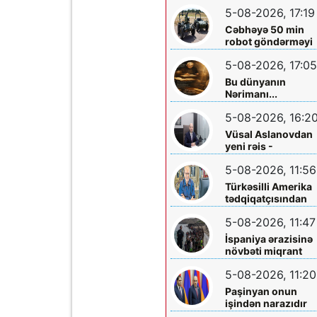
ölkəyə qarşı istifa
5-08-2026, 17:19
olunmasına icazə
verməz”
Cəbhəyə 50 min
robot göndərməyi
planlaşdırırlar
5-08-2026, 17:05
Bu dünyanın
Nərimanı...
5-08-2026, 16:2
Vüsal Aslanovdan
yeni rəis -
Təyinatları
5-08-2026, 11:56
Türkəsilli Amerika
tədqiqatçısından
Talebinə -
5-08-2026, 11:47
Vardanyanla bağlı
çağırış
İspaniya ərazisinə
növbəti miqrant
axını gözlənilir?
5-08-2026, 11:20
Paşinyan onun
işindən narazıdır