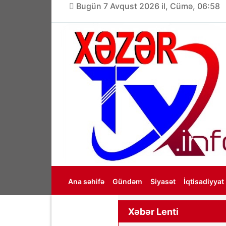
Bugün 7 Avqust 2026 il, Cümə, 06:58
Ana səhifə
Gündəm
Siyasət
İqtisadiyyat
Haqqımızda
Xəbər Lenti