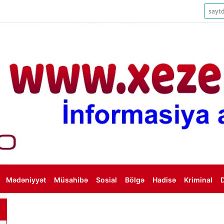
Mədəniyyət
Müsahibə
Sosial
Bölgə
Hadisə
Kriminal