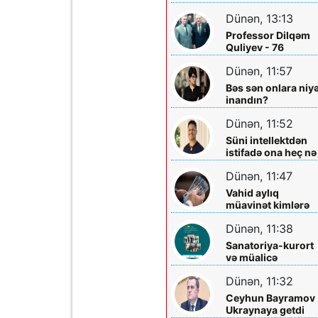
Şəmkir Elektrik
prokrurluğunda
Dünən, 13:13
Şəbəkəsinin rəisi
araşdırma aparılır
Mehman Xəlilovun
Professor Dilqəm
fəaliyyəti
Quliyev - 76
Dünən, 11:57
Bəs sən onlara niy
inandın?
Dünən, 11:52
Süni intellektdən
istifadə ona heç nə
qazandırmadı...
Dünən, 11:47
Vahid aylıq
müavinət kimlərə
verilir? - Dövlət
Dünən, 11:38
Komitəsindən
açıqlama vahid-
Sanatoriya-kurort
ayliq-muavinet-
və müalicə
kimlere-verilir
mərkəzlərinə yola
Dünən, 11:32
salındılar
Ceyhun Bayramov
Ukraynaya getdi