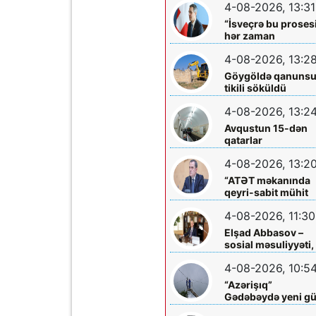
4-08-2026, 13:31
addım – Türkiyədə
müalicə alan
“İsveçrə bu proses
körpəyə hərtərəfli
hər zaman
dəstək
dəstəkləməyə
4-08-2026, 13:2
hazırdır”
Göygöldə qanuns
tikili söküldü
4-08-2026, 13:2
Avqustun 15-dən
qatarlar
“Nizami”-“28 May”
4-08-2026, 13:2
arasında
işləməyəcək
“ATƏT məkanında
qeyri-sabit mühit
hökm sürür”
4-08-2026, 11:30
Elşad Abbasov –
sosial məsuliyyəti,
xeyriyyəçiliyi və mil
4-08-2026, 10:5
dəyərlərə bağlılığı
ilə seçilən nüfuzlu
“Azərişıq”
rəhbər
Gədəbəydə yeni g
mərkəzləri