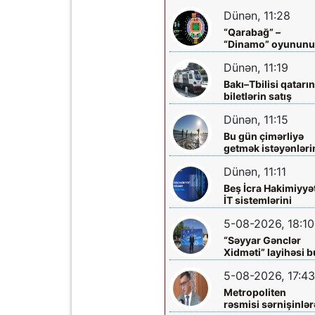
Dünən, 11:28
“Qarabağ” –
“Dinamo” oyunun
biletləri satışa
Dünən, 11:19
çıxarılır
Bakı–Tbilisi qatarı
biletlərin satış
müddəti artırılır
Dünən, 11:15
Bu gün çimərliyə
getmək istəyənləri
diqqətinə!
Dünən, 11:11
Beş İcra Hakimiyyə
İT sistemlərini
“Hökumət
5-08-2026, 18:10
buludu”na köçürd
“Səyyar Gənclər
Xidməti” layihəsi b
dəfə
5-08-2026, 17:43
Metropoliten
rəsmisi sərnişinlər