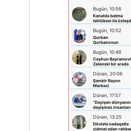
Bugün, 10:56
Kanalda batma
təhlükəsi ilə üzləşd
- Xilas edildi
Bugün, 10:52
Qurban
Qurbanovun
qəzəbinin qarşılığı
Bugün, 10:46
nə olacaq?
Ceyhun Bayramovl
Zelenski bir arada
Dünən, 20:06
Şəmkir Rayon
Mərkəzi
Xəstəxanasının
Dünən, 17:57
həkimi Ceyhun
Rəsulov və arvadı
“Dəyişən dünyanın
Arzu Əskərovanın
dəyişməz insanları
icra etdiyi mioma
layihəsində...
əməliyyatından
Dünən, 13:25
sonra qadının
Dövlətə sədaqətlə
ölümü ilə bağlı
xidmət edən rəhbər
Şəmkir rayon