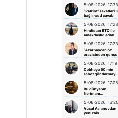
çıxış yolu göstərdi
5-08-2026, 17:33
“Patriot” raketləri i
bağlı rədd cavabı
aldı
5-08-2026, 17:28
Hindistan BTQ ilə
əməkdaşlıq edən
hüquq müdafiəçisi
5-08-2026, 17:23
təhdid edib
“Azərbaycan öz
ərazisindən qonşu
ölkəyə qarşı istifa
5-08-2026, 17:19
olunmasına icazə
verməz”
Cəbhəyə 50 min
robot göndərməyi
planlaşdırırlar
5-08-2026, 17:05
Bu dünyanın
Nərimanı...
5-08-2026, 16:2
Vüsal Aslanovdan
yeni rəis -
Təyinatları