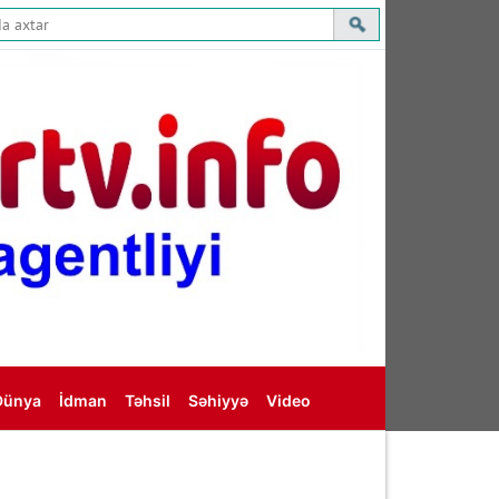
Dünya
İdman
Təhsil
Səhiyyə
Video