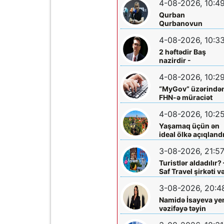
4-08-2026, 10:4
quraşdırdı
Qurban
Qurbanovun
mətbuat konfransı
4-08-2026, 10:3
Bakıda olacaq
2 həftədir Baş
nazirdir -
Məzuniyyətə çıxır
4-08-2026, 10:2
“MyGov” üzərində
FHN-ə müraciət
etmək olacaq
4-08-2026, 10:2
Yaşamaq üçün ən
ideal ölkə açıqland
3-08-2026, 21:5
Turistlər aldadılır? 
Saf Travel şirkəti v
Nabran turu ilə bağ
3-08-2026, 20:4
ciddi iddialar
araşdırılmalıdır
Namidə İsayeva ye
vəzifəyə təyin
olundu