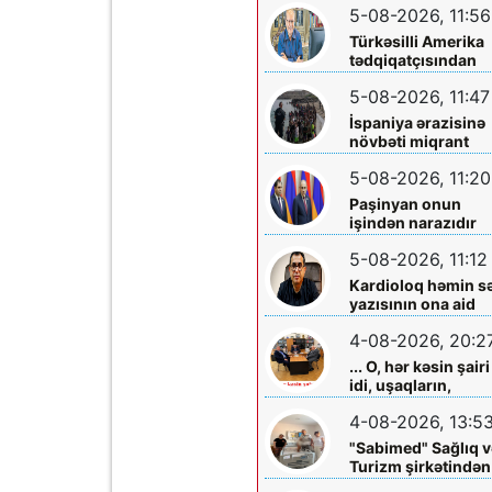
5-08-2026, 11:56
Türkəsilli Amerika
tədqiqatçısından
Talebinə -
5-08-2026, 11:47
Vardanyanla bağlı
çağırış
İspaniya ərazisinə
növbəti miqrant
axını gözlənilir?
5-08-2026, 11:20
Paşinyan onun
işindən narazıdır
5-08-2026, 11:12
Kardioloq həmin s
yazısının ona aid
olmadığını -
4-08-2026, 20:2
Açıqladı
... O, hər kəsin şairi
idi, uşaqların,
gənclərin,
4-08-2026, 13:5
böyüklərin qəlbinə
yol tapan incə qəlbl
"Sabimed" Sağlıq v
söz sərrafı idi...
Turizm şirkətindən
növbəti xeyirxah