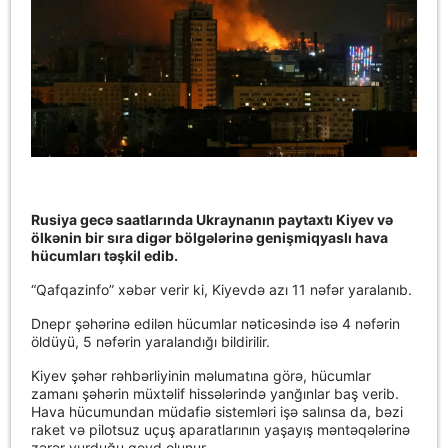
Rusiya gecə saatlarında Ukraynanın paytaxtı Kiyev və
ölkənin bir sıra digər bölgələrinə genişmiqyaslı hava
hücumları təşkil edib.
“Qafqazinfo” xəbər verir ki, Kiyevdə azı 11 nəfər yaralanıb.
Dnepr şəhərinə edilən hücumlar nəticəsində isə 4 nəfərin
öldüyü, 5 nəfərin yaralandığı bildirilir.
Kiyev şəhər rəhbərliyinin məlumatına görə, hücumlar
zamanı şəhərin müxtəlif hissələrində yanğınlar baş verib.
Hava hücumundan müdafiə sistemləri işə salınsa da, bəzi
raket və pilotsuz uçuş aparatlarının yaşayış məntəqələrinə
zərər vurduğu qeyd olunur.