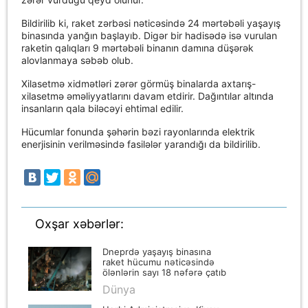
Bildirilib ki, raket zərbəsi nəticəsində 24 mərtəbəli yaşayış
binasında yanğın başlayıb. Digər bir hadisədə isə vurulan
raketin qalıqları 9 mərtəbəli binanın damına düşərək
alovlanmaya səbəb olub.
Xilasetmə xidmətləri zərər görmüş binalarda axtarış-
xilasetmə əməliyyatlarını davam etdirir. Dağıntılar altında
insanların qala biləcəyi ehtimal edilir.
Hücumlar fonunda şəhərin bəzi rayonlarında elektrik
enerjisinin verilməsində fasilələr yarandığı da bildirilib.
Oxşar xəbərlər:
Dneprdə yaşayış binasına
raket hücumu nəticəsində
ölənlərin sayı 18 nəfərə çatıb
Dünya