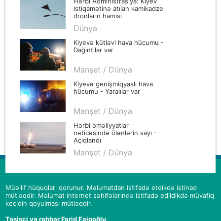
Hərbi Administrasiya: Kiyev
istiqamətinə atılan kamikadze
dronların hamısı
zərərsizləşdirilib
Dünya
Kiyevə kütləvi hava hücumu -
Dağıntılar var
Manşet / Dünya
Kiyevə genişmiqyaslı hava
hücumu - Yaralılar var
Manşet / Dünya
Hərbi əməliyyatlar
nəticəsində ölənlərin sayı -
Açıqlandı
Manşet / Dünya
Müəllif hüquqları qorunur. Məlumatdan istifadə etdikdə istinad
mütləqdir. Məlumat internet səhifələrində istifadə edildikdə müvafiq
keçidin qoyulması mütləqdir.
Təsisçi və rəhbər Fərid Faiqoğlu