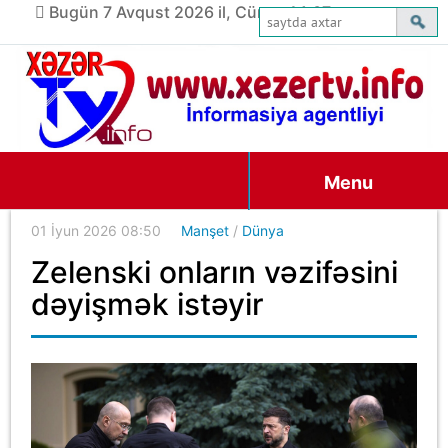
Bugün 7 Avqust 2026 il, Cümə, 14:07
Menu
01 İyun 2026 08:50
Manşet
/
Dünya
Zelenski onların vəzifəsini
dəyişmək istəyir