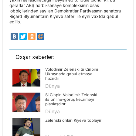
qərarlar ABŞ hərbi-sənaye kompleksinin əsas
lobbiçilərindən sayılan Demokratlar Partiyasının senatoru
Riçard Blyumentalın Kiyevə səfəri ilə eyni vaxtda qəbul
edilib.
Oxşar xəbərlər:
Volodimir Zelenski Si Cinpini
Ukraynada qəbul etməyə
hazırdır
Dünya
Si Cinpin Volodimir Zelenski
ilə online-görüş keçirməyi
planlaşdırır
Dünya
Zelenski onları Kiyevə toplayır