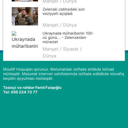
Manşet / Dünya
Zelenski cəbhədəki son
vəziyyəti açıqladı
Manşet / Dünya
Ukraynada müharibənin 100-
cü günü... - Zelenskidən
müraciət
Manşet / Siyasət /
Dünya
Müəllif hüquqları qorunur. Məlumatdan istifadə etdikdə istinad
mütləqdir. Məlumat internet səhifələrində istifadə edildikdə müvafiq
keçidin qoyulması mütləqdir.
Təsisçi və rəhbər Fərid Faiqoğlu
Tel: 055 234 73 77