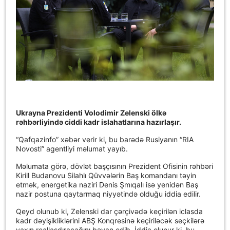
Ukrayna Prezidenti Volodimir Zelenski ölkə
rəhbərliyində ciddi kadr islahatlarına hazırlaşır.
“Qafqazinfo” xəbər verir ki, bu barədə Rusiyanın “RIA
Novosti” agentliyi məlumat yayıb.
Məlumata görə, dövlət başçısının Prezident Ofisinin rəhbəri
Kirill Budanovu Silahlı Qüvvələrin Baş komandanı təyin
etmək, energetika naziri Denis Şmıqalı isə yenidən Baş
nazir postuna qaytarmaq niyyətində olduğu iddia edilir.
Qeyd olunub ki, Zelenski dar çərçivədə keçirilən iclasda
kadr dəyişikliklərini ABŞ Konqresinə keçiriləcək seçkilərə
yaxın reallaşdıracağını bəyan edib. İddia olunur ki, bu