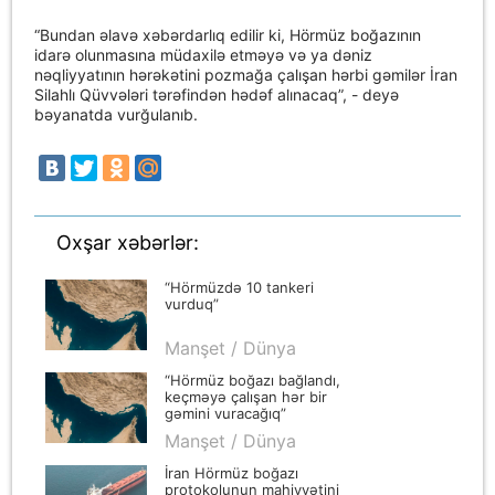
“Bundan əlavə xəbərdarlıq edilir ki, Hörmüz boğazının
idarə olunmasına müdaxilə etməyə və ya dəniz
nəqliyyatının hərəkətini pozmağa çalışan hərbi gəmilər İran
Silahlı Qüvvələri tərəfindən hədəf alınacaq”, - deyə
bəyanatda vurğulanıb.
Oxşar xəbərlər:
“Hörmüzdə 10 tankeri
vurduq”
Manşet / Dünya
“Hörmüz boğazı bağlandı,
keçməyə çalışan hər bir
gəmini vuracağıq”
Manşet / Dünya
İran Hörmüz boğazı
protokolunun mahiyyətini