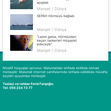
açıqladı
Manşet / Dünya
SEPAH Hörmüzü bağladı
Manşet / Dünya
“Lazım gəlsə, Hörmüzdən
keçən tankerləri müşayiət
edəcəyik”
Manşet / Dünya
Müəllif hüquqları qorunur. Məlumatdan istifadə etdikdə istinad
mütləqdir. Məlumat internet səhifələrində istifadə edildikdə müvafiq
keçidin qoyulması mütləqdir.
Təsisçi və rəhbər Fərid Faiqoğlu
Tel: 055 234 73 77