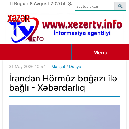
Bugün 8 Avqust 2026 il, Şənbə, 19:54
Menu
31 May 2026 10:54
Manşet
/
Dünya
İrandan Hörmüz boğazı ilə
bağlı - Xəbərdarlıq