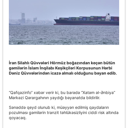
İran Silahlı Qüvvələri Hörmüz boğazından keçən bütün
gəmilərin İslam İnqilabı Keşikçiləri Korpusunun Hərbi
Dəniz Qüvvələrindən icazə almalı olduğunu bəyan edib.
“Qafqazinfo” xəbər verir ki, bu barədə “Xatəm əl-Ənbiya”
Mərkəzi Qərargahının yaydığı bəyanatda bildirilir.
Sənəddə qeyd olunub ki, müəyyən edilmiş qaydaların
pozulması gəmilərin tranzit təhlükəsizliyini ciddi risk altında
qoyacaq.