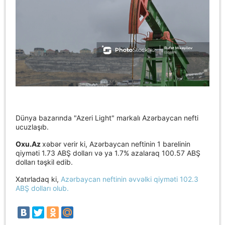
Dünya bazarında "Azeri Light" markalı Azərbaycan nefti
ucuzlaşıb.
Oxu.Az
xəbər verir ki, Azərbaycan neftinin 1 barelinin
qiyməti 1.73 ABŞ dolları və ya 1.7% azalaraq 100.57 ABŞ
dolları təşkil edib.
Xatırladaq ki,
Azərbaycan neftinin əvvəlki qiyməti 102.3
ABŞ dolları olub.