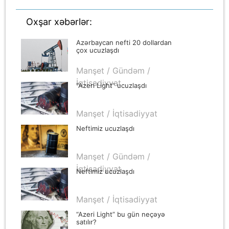
Oxşar xəbərlər:
Azərbaycan nefti 20 dollardan
çox ucuzlaşdı
Manşet / Gündəm /
İqtisadiyyat
“Azeri Light” ucuzlaşdı
Manşet / İqtisadiyyat
Neftimiz ucuzlaşdı
Manşet / Gündəm /
İqtisadiyyat
Neftimiz ucuzlaşdı
Manşet / İqtisadiyyat
“Azeri Light” bu gün neçəyə
satılır?