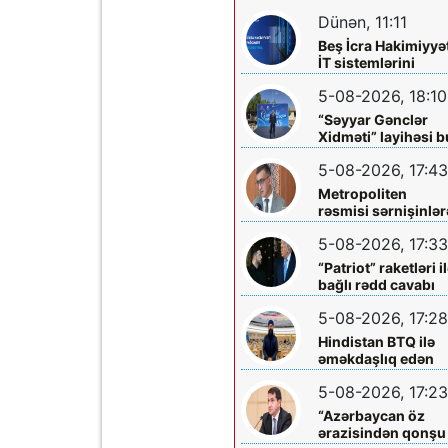
diqqətinə!
Dünən, 11:11
Beş İcra Hakimiyyə
İT sistemlərini
“Hökumət
5-08-2026, 18:10
buludu”na köçürd
“Səyyar Gənclər
Xidməti” layihəsi b
dəfə
5-08-2026, 17:43
Metropoliten
rəsmisi sərnişinlər
çıxış yolu göstərdi
5-08-2026, 17:33
“Patriot” raketləri i
bağlı rədd cavabı
aldı
5-08-2026, 17:28
Hindistan BTQ ilə
əməkdaşlıq edən
hüquq müdafiəçisi
5-08-2026, 17:23
təhdid edib
“Azərbaycan öz
ərazisindən qonşu