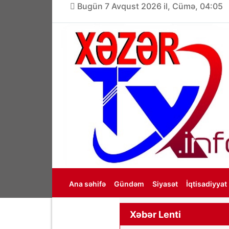
Bugün 7 Avqust 2026 il, Cümə, 04:05
Ana səhifə
Gündəm
Siyasət
İqtisadiyyat
Haqqımızda
Xəbər Lenti