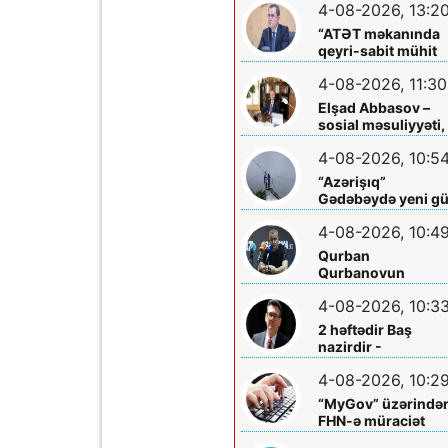
4-08-2026, 13:2
arasında
işləməyəcək
“ATƏT məkanında
qeyri-sabit mühit
hökm sürür”
4-08-2026, 11:30
Elşad Abbasov –
sosial məsuliyyəti,
xeyriyyəçiliyi və mil
4-08-2026, 10:5
dəyərlərə bağlılığı
ilə seçilən nüfuzlu
“Azərişıq”
rəhbər
Gədəbəydə yeni g
mərkəzləri
4-08-2026, 10:4
quraşdırdı
Qurban
Qurbanovun
mətbuat konfransı
4-08-2026, 10:3
Bakıda olacaq
2 həftədir Baş
nazirdir -
Məzuniyyətə çıxır
4-08-2026, 10:2
“MyGov” üzərində
FHN-ə müraciət
etmək olacaq