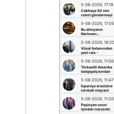
ölkəyə qarşı istifa
5-08-2026, 17:19
olunmasına icazə
verməz”
Cəbhəyə 50 min
robot göndərməyi
planlaşdırırlar
5-08-2026, 17:05
Bu dünyanın
Nərimanı...
5-08-2026, 16:2
Vüsal Aslanovdan
yeni rəis -
Təyinatları
5-08-2026, 11:56
Türkəsilli Amerika
tədqiqatçısından
Talebinə -
5-08-2026, 11:47
Vardanyanla bağlı
çağırış
İspaniya ərazisinə
növbəti miqrant
axını gözlənilir?
5-08-2026, 11:20
Paşinyan onun
işindən narazıdır