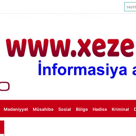
Mədəniyyət
Müsahibə
Sosial
Bölgə
Hadisə
Kriminal