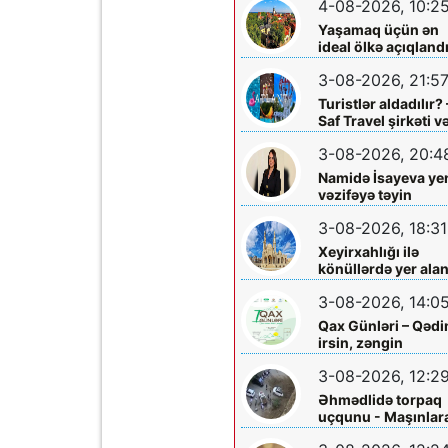
4-08-2026, 10:2
Yaşamaq üçün ən
ideal ölkə açıqland
3-08-2026, 21:5
Turistlər aldadılır? 
Saf Travel şirkəti v
Nabran turu ilə bağ
3-08-2026, 20:4
ciddi iddialar
araşdırılmalıdır
Namidə İsayeva ye
vəzifəyə təyin
olundu
3-08-2026, 18:31
Xeyirxahlığı ilə
könüllərdə yer ala
Heydər müəllimə
3-08-2026, 14:0
şəfa diləyirik
Qax Günləri – Qəd
irsin, zəngin
mədəniyyətin və
3-08-2026, 12:2
müasir inkişafın
bayramı
Əhmədlidə torpaq
uçqunu - Maşınlar
zərər dəydi