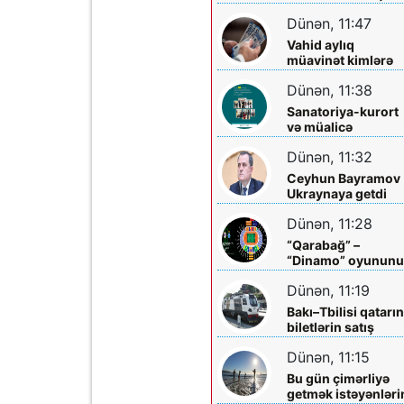
qazandırmadı...
Dünən, 11:47
Vahid aylıq
müavinət kimlərə
verilir? - Dövlət
Dünən, 11:38
Komitəsindən
açıqlama vahid-
Sanatoriya-kurort
ayliq-muavinet-
və müalicə
kimlere-verilir
mərkəzlərinə yola
Dünən, 11:32
salındılar
Ceyhun Bayramov
Ukraynaya getdi
Dünən, 11:28
“Qarabağ” –
“Dinamo” oyunun
biletləri satışa
Dünən, 11:19
çıxarılır
Bakı–Tbilisi qatarı
biletlərin satış
müddəti artırılır
Dünən, 11:15
Bu gün çimərliyə
getmək istəyənləri