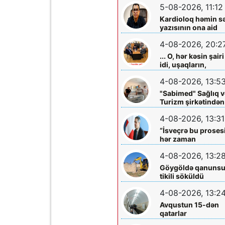
5-08-2026, 11:12
Kardioloq həmin s
yazısının ona aid
olmadığını -
4-08-2026, 20:2
Açıqladı
... O, hər kəsin şairi
idi, uşaqların,
gənclərin,
4-08-2026, 13:5
böyüklərin qəlbinə
yol tapan incə qəlbl
"Sabimed" Sağlıq v
söz sərrafı idi...
Turizm şirkətindən
növbəti xeyirxah
4-08-2026, 13:31
addım – Türkiyədə
müalicə alan
“İsveçrə bu proses
körpəyə hərtərəfli
hər zaman
dəstək
dəstəkləməyə
4-08-2026, 13:2
hazırdır”
Göygöldə qanuns
tikili söküldü
4-08-2026, 13:2
Avqustun 15-dən
qatarlar
“Nizami”-“28 May”