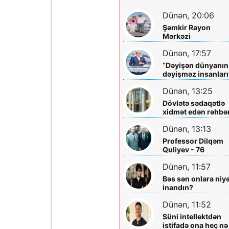
Dünən, 20:06
Şəmkir Rayon
Mərkəzi
Xəstəxanasının
Dünən, 17:57
həkimi Ceyhun
Rəsulov və arvadı
“Dəyişən dünyanın
Arzu Əskərovanın
dəyişməz insanları
icra etdiyi mioma
layihəsində...
əməliyyatından
Dünən, 13:25
sonra qadının
Dövlətə sədaqətlə
ölümü ilə bağlı
xidmət edən rəhbər
Şəmkir rayon
Şəmkir Elektrik
prokrurluğunda
Dünən, 13:13
Şəbəkəsinin rəisi
araşdırma aparılır
Mehman Xəlilovun
Professor Dilqəm
fəaliyyəti
Quliyev - 76
Dünən, 11:57
Bəs sən onlara niy
inandın?
Dünən, 11:52
Süni intellektdən
istifadə ona heç nə