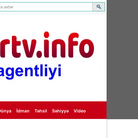
Dünya
İdman
Təhsil
Səhiyyə
Video